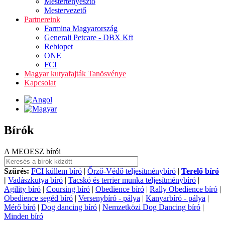
Mestertenyésztő
Mestervezető
Partnereink
Farmina Magyarország
Generali Petcare - DBX Kft
Rebiopet
ONE
FCI
Magyar kutyafajták Tanösvénye
Kapcsolat
Bírók
A MEOESZ bírói
Szűrés:
FCI küllem bíró
|
Őrző-Védő teljesítménybíró
|
Terelő bíró
|
Vadászkutya bíró
|
Tacskó és terrier munka teljesítménybíró
|
Agility bíró
|
Coursing bíró
|
Obedience bíró
|
Rally Obedience bíró
|
Obedience segéd bíró
|
Versenybíró - pálya
|
Kanyarbíró - pálya
|
Mérő bíró
|
Dog dancing bíró
|
Nemzetközi Dog Dancing bíró
|
Minden bíró