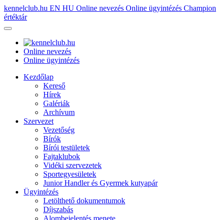
kennelclub.hu
EN
HU
Online nevezés
Online ügyintézés
Champion
értéktár
Online nevezés
Online ügyintézés
Kezdőlap
Kereső
Hírek
Galériák
Archívum
Szervezet
Vezetőség
Bírók
Bírói testületek
Fajtaklubok
Vidéki szervezetek
Sportegyesületek
Junior Handler és Gyermek kutyapár
Ügyintézés
Letölthető dokumentumok
Díjszabás
Alombejelentés menete