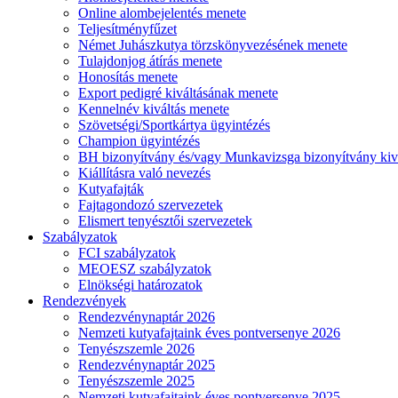
Online alombejelentés menete
Teljesítményfűzet
Német Juhászkutya törzskönyvezésének menete
Tulajdonjog átírás menete
Honosítás menete
Export pedigré kiváltásának menete
Kennelnév kiváltás menete
Szövetségi/Sportkártya ügyintézés
Champion ügyintézés
BH bizonyítvány és/vagy Munkavizsga bizonyítvány kiv
Kiállításra való nevezés
Kutyafajták
Fajtagondozó szervezetek
Elismert tenyésztői szervezetek
Szabályzatok
FCI szabályzatok
MEOESZ szabályzatok
Elnökségi határozatok
Rendezvények
Rendezvénynaptár 2026
Nemzeti kutyafajtaink éves pontversenye 2026
Tenyészszemle 2026
Rendezvénynaptár 2025
Tenyészszemle 2025
Nemzeti kutyafajtaink éves pontversenye 2025