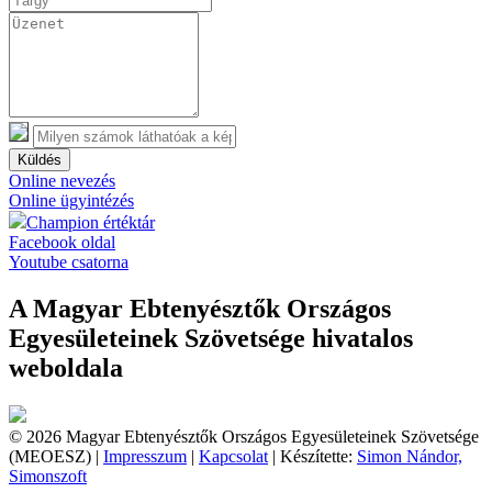
Küldés
Online nevezés
Online ügyintézés
Champion értéktár
Facebook oldal
Youtube csatorna
A Magyar Ebtenyésztők Országos
Egyesületeinek Szövetsége hivatalos
weboldala
© 2026 Magyar Ebtenyésztők Országos Egyesületeinek Szövetsége
(MEOESZ) |
Impresszum
|
Kapcsolat
| Készítette:
Simon Nándor,
Simonszoft