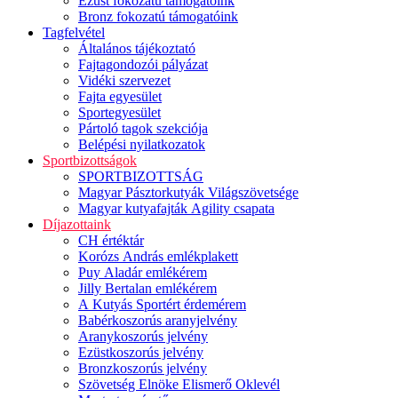
Ezüst fokozatú támogatóink
Bronz fokozatú támogatóink
Tagfelvétel
Általános tájékoztató
Fajtagondozói pályázat
Vidéki szervezet
Fajta egyesület
Sportegyesület
Pártoló tagok szekciója
Belépési nyilatkozatok
Sportbizottságok
SPORTBIZOTTSÁG
Magyar Pásztorkutyák Világszövetsége
Magyar kutyafajták Agility csapata
Díjazottaink
CH értéktár
Korózs András emlékplakett
Puy Aladár emlékérem
Jilly Bertalan emlékérem
A Kutyás Sportért érdemérem
Babérkoszorús aranyjelvény
Aranykoszorús jelvény
Ezüstkoszorús jelvény
Bronzkoszorús jelvény
Szövetség Elnöke Elismerő Oklevél