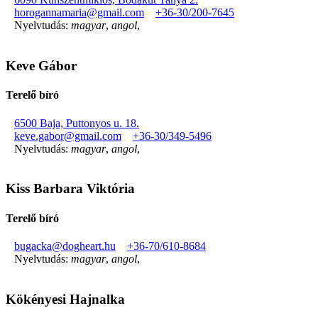
horogannamaria@gmail.com
+36-30/200-7645
Nyelvtudás:
magyar
,
angol
,
Keve Gábor
Terelő bíró
6500 Baja, Puttonyos u. 18.
keve.gabor@gmail.com
+36-30/349-5496
Nyelvtudás:
magyar
,
angol
,
Kiss Barbara Viktória
Terelő bíró
bugacka@dogheart.hu
+36-70/610-8684
Nyelvtudás:
magyar
,
angol
,
Kökényesi Hajnalka