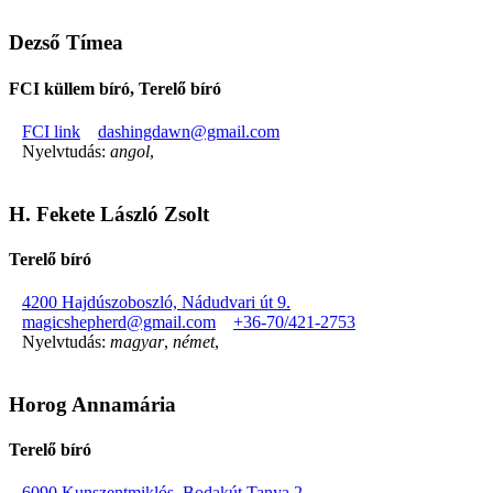
Dezső Tímea
FCI küllem bíró, Terelő bíró
FCI link
dashingdawn@gmail.com
Nyelvtudás:
angol
,
H. Fekete László Zsolt
Terelő bíró
4200 Hajdúszoboszló, Nádudvari út 9.
magicshepherd@gmail.com
+36-70/421-2753
Nyelvtudás:
magyar
,
német
,
Horog Annamária
Terelő bíró
6090 Kunszentmiklós, Bodakút Tanya 2.