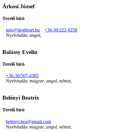
Árkosi József
Terelő bíró
info@dogheart.hu
+36-30/222-9258
Nyelvtudás:
angol
,
Balássy Evelin
Terelő bíró
+36-30/507-4385
Nyelvtudás:
magyar
,
angol
,
német
,
Belényi Beatrix
Terelő bíró
belenyi.bea@gmail.com
Nyelvtudás:
magyar
,
angol
,
német
,