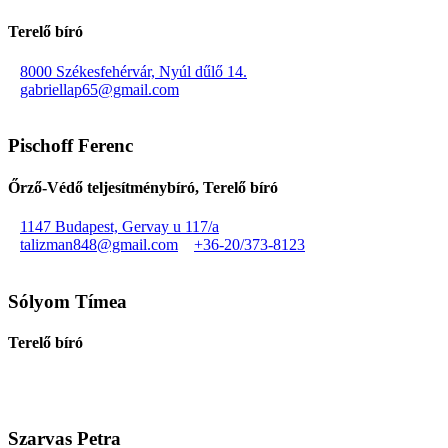
Terelő bíró
8000 Székesfehérvár, Nyúl dűlő 14.
gabriellap65@gmail.com
Pischoff Ferenc
Őrző-Védő teljesítménybíró, Terelő bíró
1147 Budapest, Gervay u 117/a
talizman848@gmail.com
+36-20/373-8123
Sólyom Tímea
Terelő bíró
Szarvas Petra