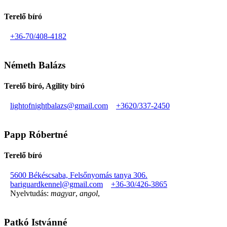
Terelő bíró
+36-70/408-4182
Németh Balázs
Terelő bíró, Agility bíró
lightofnightbalazs@gmail.com
+3620/337-2450
Papp Róbertné
Terelő bíró
5600 Békéscsaba, Felsőnyomás tanya 306.
bariguardkennel@gmail.com
+36-30/426-3865
Nyelvtudás:
magyar
,
angol
,
Patkó Istvánné