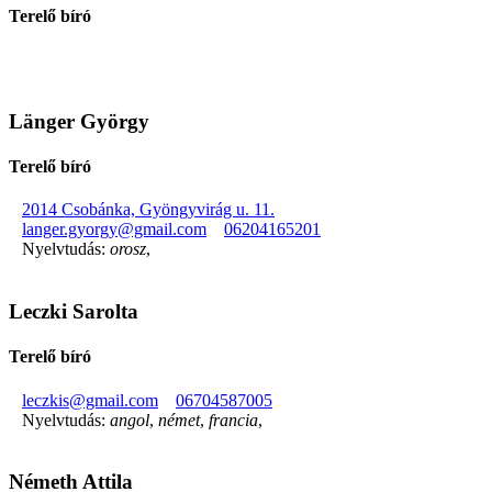
Terelő bíró
Länger György
Terelő bíró
2014 Csobánka, Gyöngyvirág u. 11.
langer.gyorgy@gmail.com
06204165201
Nyelvtudás:
orosz
,
Leczki Sarolta
Terelő bíró
leczkis@gmail.com
06704587005
Nyelvtudás:
angol
,
német
,
francia
,
Németh Attila