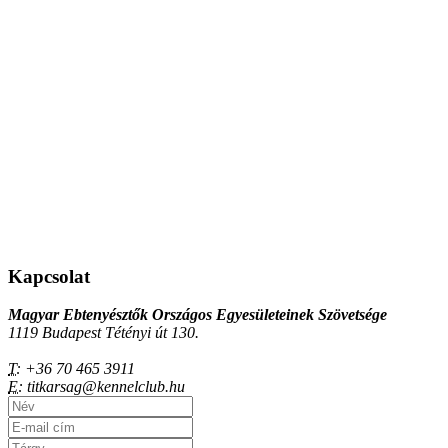
Kapcsolat
Magyar Ebtenyésztők Országos Egyesületeinek Szövetsége
1119 Budapest Tétényi út 130.
T:
+36 70 465 3911
E:
titkarsag@kennelclub.hu