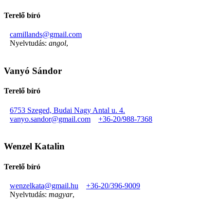
Terelő bíró
camillands@gmail.com
Nyelvtudás:
angol
,
Vanyó Sándor
Terelő bíró
6753 Szeged, Budai Nagy Antal u. 4.
vanyo.sandor@gmail.com
+36-20/988-7368
Wenzel Katalin
Terelő bíró
wenzelkata@gmail.hu
+36-20/396-9009
Nyelvtudás:
magyar
,