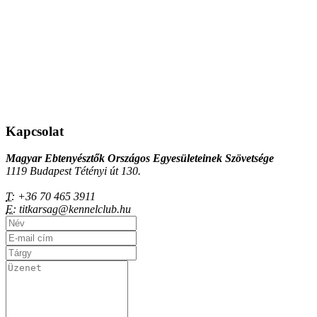
Kapcsolat
Magyar Ebtenyésztők Országos Egyesületeinek Szövetsége
1119 Budapest Tétényi út 130.
T:
+36 70 465 3911
E:
titkarsag@kennelclub.hu