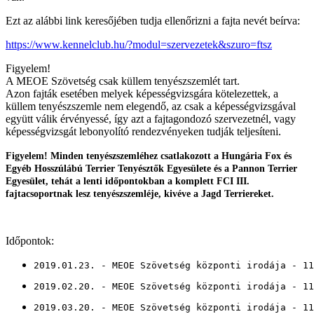
Ezt az alábbi link keresőjében tudja ellenőrizni a fajta nevét beírva:
https://www.kennelclub.hu/?modul=szervezetek&szuro=ftsz
Figyelem!
A MEOE Szövetség csak küllem tenyészszemlét tart.
Azon fajták esetében melyek képességvizsgára kötelezettek, a
küllem tenyészszemle nem elegendő, az csak a képességvizsgával
együtt válik érvényessé, így azt a fajtagondozó szervezetnél, vagy
képességvizsgát lebonyolító rendezvényeken tudják teljesíteni.
Figyelem! Minden tenyészszemléhez csatlakozott a Hungária Fox és
Egyéb Hosszúlábú Terrier Tenyésztők Egyesülete és a Pannon Terrier
Egyesület, tehát a lenti időpontokban a komplett FCI III.
fajtacsoportnak lesz tenyészszemléje, kivéve a Jagd Terriereket.
Időpontok:
2019.01.23. - MEOE Szövetség központi irodája - 11
2019.02.20. - MEOE Szövetség központi irodája - 11
2019.03.20. - MEOE Szövetség központi irodája - 11