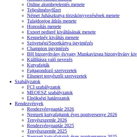
Online alombejelentés menete
Teljesítményfűzet
Német Juhászkutya törzskönyvezésének menete
Tulajdonjog átírás menete
Honosítás menete
Export pedigré kiváltásának menete
Kennelnév kiváltás menete
Szövetségi/Sportkártya ügyintézés
Champion ügyintézés
BH bizonyítvány és/vagy Munkavizsga bizonyítvány kiv
Kiállításra való nevezés
Kutyafajták
Fajtagondozó szervezetek
Elismert tenyésztői szervezetek
Szabályzatok
FCI szabályzatok
MEOESZ szabályzatok
Elnökségi határozatok
Rendezvények
Rendezvénynaptár 2026
Nemzeti kutyafajtaink éves pontversenye 2026
Tenyészszemle 2026
Rendezvénynaptár 2025
Tenyészszemle 2025
Nemzeti kutyafajtaink éves pontversenye 2025