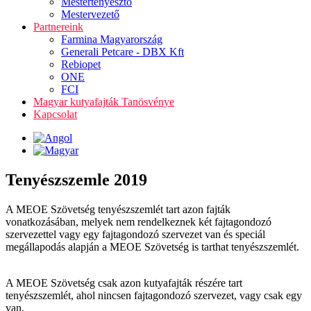
Mestertenyésztő
Mestervezető
Partnereink
Farmina Magyarország
Generali Petcare - DBX Kft
Rebiopet
ONE
FCI
Magyar kutyafajták Tanösvénye
Kapcsolat
Tenyészszemle 2019
A MEOE Szövetség tenyészszemlét tart azon fajták
vonatkozásában, melyek nem rendelkeznek két fajtagondozó
szervezettel vagy egy fajtagondozó szervezet van és speciál
megállapodás alapján a MEOE Szövetség is tarthat tenyészszemlét.
A MEOE Szövetség csak azon kutyafajták részére tart
tenyészszemlét, ahol nincsen fajtagondozó szervezet, vagy csak egy
van.