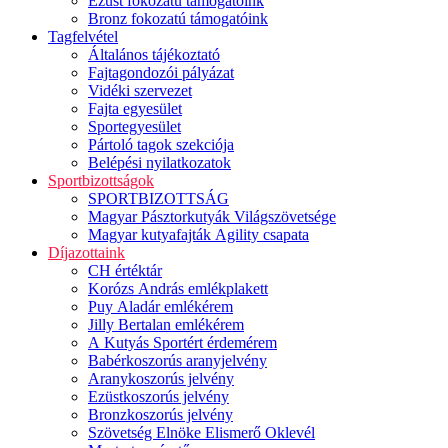
Ezüst fokozatú támogatóink
Bronz fokozatú támogatóink
Tagfelvétel
Általános tájékoztató
Fajtagondozói pályázat
Vidéki szervezet
Fajta egyesület
Sportegyesület
Pártoló tagok szekciója
Belépési nyilatkozatok
Sportbizottságok
SPORTBIZOTTSÁG
Magyar Pásztorkutyák Világszövetsége
Magyar kutyafajták Agility csapata
Díjazottaink
CH értéktár
Korózs András emlékplakett
Puy Aladár emlékérem
Jilly Bertalan emlékérem
A Kutyás Sportért érdemérem
Babérkoszorús aranyjelvény
Aranykoszorús jelvény
Ezüstkoszorús jelvény
Bronzkoszorús jelvény
Szövetség Elnöke Elismerő Oklevél