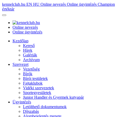
kennelclub.hu
EN
HU
Online nevezés
Online ügyintézés
Champion
értéktár
Online nevezés
Online ügyintézés
Kezdőlap
Kereső
Hírek
Galériák
Archívum
Szervezet
Vezetőség
Bírók
Bírói testületek
Fajtaklubok
Vidéki szervezetek
Sportegyesületek
Junior Handler és Gyermek kutyapár
Ügyintézés
Letölthető dokumentumok
Díjszabás
Alombejelentés menete