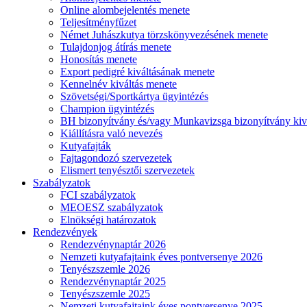
Online alombejelentés menete
Teljesítményfűzet
Német Juhászkutya törzskönyvezésének menete
Tulajdonjog átírás menete
Honosítás menete
Export pedigré kiváltásának menete
Kennelnév kiváltás menete
Szövetségi/Sportkártya ügyintézés
Champion ügyintézés
BH bizonyítvány és/vagy Munkavizsga bizonyítvány kiv
Kiállításra való nevezés
Kutyafajták
Fajtagondozó szervezetek
Elismert tenyésztői szervezetek
Szabályzatok
FCI szabályzatok
MEOESZ szabályzatok
Elnökségi határozatok
Rendezvények
Rendezvénynaptár 2026
Nemzeti kutyafajtaink éves pontversenye 2026
Tenyészszemle 2026
Rendezvénynaptár 2025
Tenyészszemle 2025
Nemzeti kutyafajtaink éves pontversenye 2025