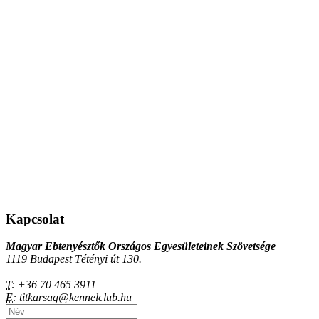
Kapcsolat
Magyar Ebtenyésztők Országos Egyesületeinek Szövetsége
1119 Budapest Tétényi út 130.
T:
+36 70 465 3911
E:
titkarsag@kennelclub.hu