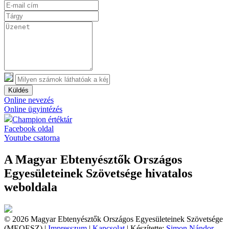
Küldés
Online nevezés
Online ügyintézés
Champion értéktár
Facebook oldal
Youtube csatorna
A Magyar Ebtenyésztők Országos
Egyesületeinek Szövetsége hivatalos
weboldala
© 2026 Magyar Ebtenyésztők Országos Egyesületeinek Szövetsége
(MEOESZ) |
Impresszum
|
Kapcsolat
| Készítette:
Simon Nándor,