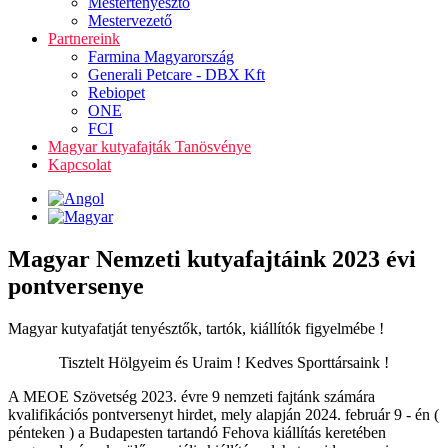
Mestertenyésztő
Mestervezető
Partnereink
Farmina Magyarország
Generali Petcare - DBX Kft
Rebiopet
ONE
FCI
Magyar kutyafajták Tanösvénye
Kapcsolat
Magyar Nemzeti kutyafajtáink 2023 évi
pontversenye
Magyar kutyafatját tenyésztők, tartók, kiállítók figyelmébe !
Tisztelt Hölgyeim és Uraim ! Kedves Sporttársaink !
A MEOE Szövetség 2023. évre 9 nemzeti fajtánk számára
kvalifikációs pontversenyt hirdet, mely alapján 2024. február 9 - én (
pénteken ) a Budapesten tartandó Fehova kiállítás keretében