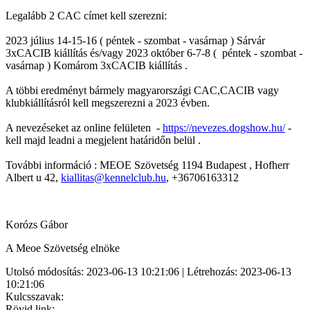
Legalább 2 CAC címet kell szerezni:
2023 július 14-15-16 ( péntek - szombat - vasárnap ) Sárvár
3xCACIB kiállítás és/vagy 2023 október 6-7-8 ( péntek - szombat -
vasárnap ) Komárom 3xCACIB kiállítás .
A többi eredményt bármely magyarországi CAC,CACIB vagy
klubkiállításról kell megszerezni a 2023 évben.
A nevezéseket az online felületen -
https://nevezes.dogshow.hu/
-
kell majd leadni a megjelent határidőn belül .
További információ : MEOE Szövetség 1194 Budapest , Hofherr
Albert u 42,
kiallitas@kennelclub.hu
, +36706163312
Korózs Gábor
A Meoe Szövetség elnöke
Utolsó módosítás: 2023-06-13 10:21:06 | Létrehozás: 2023-06-13
10:21:06
Kulcsszavak:
Rövid link: