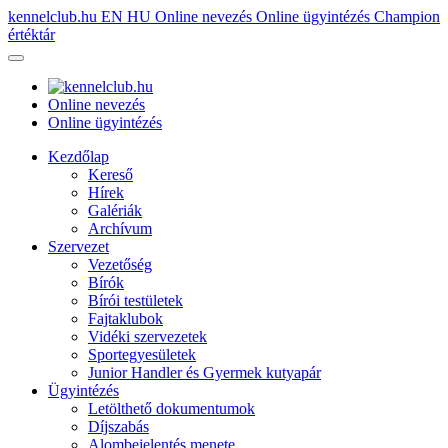
kennelclub.hu
EN
HU
Online nevezés
Online ügyintézés
Champion
értéktár
Online nevezés
Online ügyintézés
Kezdőlap
Kereső
Hírek
Galériák
Archívum
Szervezet
Vezetőség
Bírók
Bírói testületek
Fajtaklubok
Vidéki szervezetek
Sportegyesületek
Junior Handler és Gyermek kutyapár
Ügyintézés
Letölthető dokumentumok
Díjszabás
Alombejelentés menete