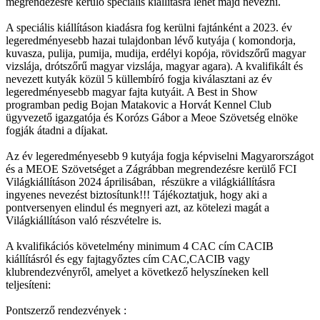
megrendezésre kerülő speciális kiállításra lehet majd nevezni.
A speciális kiállításon kiadásra fog kerülni fajtánként a 2023. év
legeredményesebb hazai tulajdonban lévő kutyája ( komondorja,
kuvasza, pulija, pumija, mudija, erdélyi kopója, rövidszőrű magyar
vizslája, drótszőrű magyar vizslája, magyar agara). A kvalifikált és
nevezett kutyák közül 5 küllembíró fogja kiválasztani az év
legeredményesebb magyar fajta kutyáit. A Best in Show
programban pedig Bojan Matakovic a Horvát Kennel Club
ügyvezető igazgatója és Korózs Gábor a Meoe Szövetség elnöke
fogják átadni a díjakat.
Az év legeredményesebb 9 kutyája fogja képviselni Magyarországot
és a MEOE Szövetséget a Zágrábban megrendezésre kerülő FCI
Világkiállításon 2024 áprilisában, részükre a világkiállításra
ingyenes nevezést biztosítunk!!! Tájékoztatjuk, hogy aki a
pontversenyen elindul és megnyeri azt, az kötelezi magát a
Világkiállításon való részvételre is.
A kvalifikációs követelmény minimum 4 CAC cím CACIB
kiállításról és egy fajtagyőztes cím CAC,CACIB vagy
klubrendezvényről, amelyet a következő helyszíneken kell
teljesíteni:
Pontszerző rendezvények :