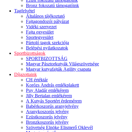
Ezüst fokozatú támogatóink
Bronz fokozatú támogatóink
Tagfelvétel
Általános tájékoztató
Fajtagondozói pályázat
Vidéki szervezet
Fajta egyesület
Sportegyesület
Pártoló tagok szekciója
Belépési nyilatkozatok
Sportbizottságok
SPORTBIZOTTSÁG
Magyar Pásztorkutyák Világszövetsége
Magyar kutyafajták Agility csapata
Díjazottaink
CH értéktár
Korózs András emlékplakett
Puy Aladár emlékérem
Jilly Bertalan emlékérem
A Kutyás Sportért érdemérem
Babérkoszorús aranyjelvény
Aranykoszorús jelvény
Ezüstkoszorús jelvény
Bronzkoszorús jelvény
Szövetség Elnöke Elismerő Oklevél