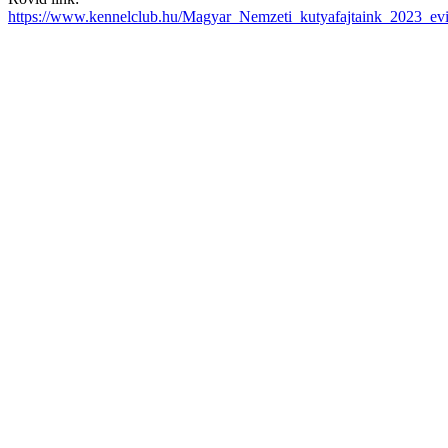
https://www.kennelclub.hu/Magyar_Nemzeti_kutyafajtaink_2023_ev