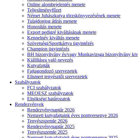
Online alombejelentés menete
Teljesítményfűzet
Német Juhászkutya törzskönyvezésének menete
Tulajdonjog átírás menete
Honosítás menete
Export pedigré kiváltásának menete
Kennelnév kiváltás menete
Szövetségi/Sportkártya ügyintézés
Champion ügyintézés
BH bizonyítvány és/vagy Munkavizsga bizonyítvány kiv
Kiállításra való nevezés
Kutyafajták
Fajtagondozó szervezetek
Elismert tenyésztői szervezetek
Szabályzatok
FCI szabályzatok
MEOESZ szabályzatok
Elnökségi határozatok
Rendezvények
Rendezvénynaptár 2026
Nemzeti kutyafajtaink éves pontversenye 2026
Tenyészszemle 2026
Rendezvénynaptár 2025
Tenyészszemle 2025
Nemzeti kutyafajtaink éves pontversenye 2025