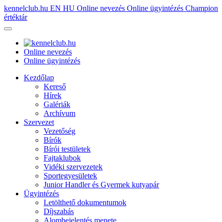
kennelclub.hu
EN
HU
Online nevezés
Online ügyintézés
Champion
értéktár
Online nevezés
Online ügyintézés
Kezdőlap
Kereső
Hírek
Galériák
Archívum
Szervezet
Vezetőség
Bírók
Bírói testületek
Fajtaklubok
Vidéki szervezetek
Sportegyesületek
Junior Handler és Gyermek kutyapár
Ügyintézés
Letölthető dokumentumok
Díjszabás
Alombejelentés menete