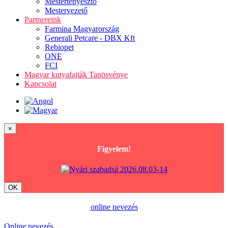
Mestertenyésztő
Mestervezető
Partnereink
Farmina Magyarország
Generali Petcare - DBX Kft
Rebiopet
ONE
FCI
Magyar kutyafajták Tanösvénye
Kapcsolat
×
Figyelem!
OK
online nevezés
Online nevezés