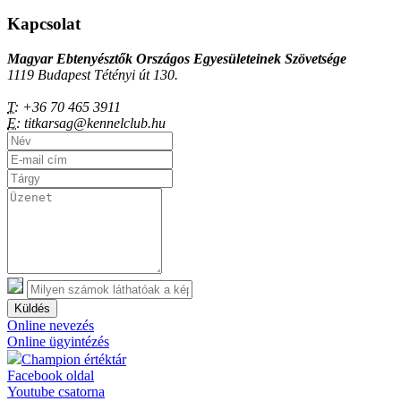
Kapcsolat
Magyar Ebtenyésztők Országos Egyesületeinek Szövetsége
1119 Budapest Tétényi út 130.
T:
+36 70 465 3911
E:
titkarsag@kennelclub.hu
Küldés
Online nevezés
Online ügyintézés
Champion értéktár
Facebook oldal
Youtube csatorna