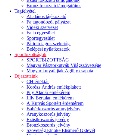
Ezüst fokozatú támogatóink
Bronz fokozatú támogatóink
Tagfelvétel
Általános tájékoztató
Fajtagondozói pályázat
Vidéki szervezet
Fajta egyesület
Sportegyesület
Pártoló tagok szekciója
Belépési nyilatkozatok
Sportbizottságok
SPORTBIZOTTSÁG
Magyar Pásztorkutyák Világszövetsége
Magyar kutyafajták Agility csapata
Díjazottaink
CH értéktár
Korózs András emlékplakett
Puy Aladár emlékérem
Jilly Bertalan emlékérem
A Kutyás Sportért érdemérem
Babérkoszorús aranyjelvény
Aranykoszorús jelvény
Ezüstkoszorús jelvény
Bronzkoszorús jelvény
Szövetség Elnöke Elismerő Oklevél