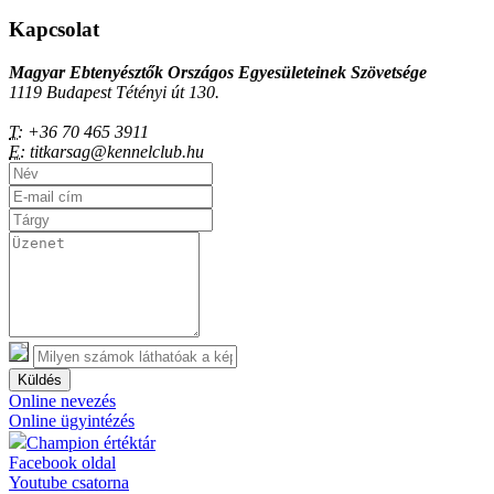
Kapcsolat
Magyar Ebtenyésztők Országos Egyesületeinek Szövetsége
1119 Budapest Tétényi út 130.
T:
+36 70 465 3911
E:
titkarsag@kennelclub.hu
Küldés
Online nevezés
Online ügyintézés
Champion értéktár
Facebook oldal
Youtube csatorna