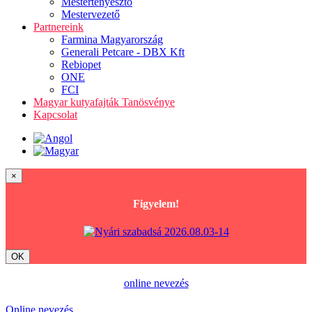
Mestertenyésztő
Mestervezető
Partnereink
Farmina Magyarország
Generali Petcare - DBX Kft
Rebiopet
ONE
FCI
Magyar kutyafajták Tanösvénye
Kapcsolat
×
Figyelem!
OK
online nevezés
Online nevezés