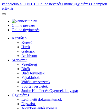
kennelclub.hu
EN
HU
Online nevezés
Online ügyintézés
Champion
értéktár
Online nevezés
Online ügyintézés
Kezdőlap
Kereső
Hírek
Galériák
Archívum
Szervezet
Vezetőség
Bírók
Bírói testületek
Fajtaklubok
Vidéki szervezetek
Sportegyesületek
Junior Handler és Gyermek kutyapár
Ügyintézés
Letölthető dokumentumok
Díjszabás
Alombejelentés menete