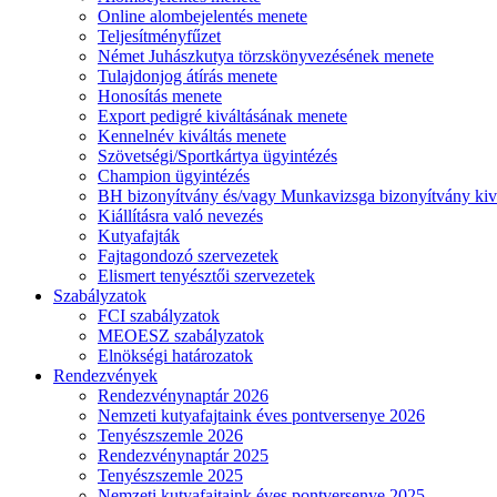
Online alombejelentés menete
Teljesítményfűzet
Német Juhászkutya törzskönyvezésének menete
Tulajdonjog átírás menete
Honosítás menete
Export pedigré kiváltásának menete
Kennelnév kiváltás menete
Szövetségi/Sportkártya ügyintézés
Champion ügyintézés
BH bizonyítvány és/vagy Munkavizsga bizonyítvány kiv
Kiállításra való nevezés
Kutyafajták
Fajtagondozó szervezetek
Elismert tenyésztői szervezetek
Szabályzatok
FCI szabályzatok
MEOESZ szabályzatok
Elnökségi határozatok
Rendezvények
Rendezvénynaptár 2026
Nemzeti kutyafajtaink éves pontversenye 2026
Tenyészszemle 2026
Rendezvénynaptár 2025
Tenyészszemle 2025
Nemzeti kutyafajtaink éves pontversenye 2025