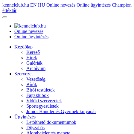
kennelclub.hu
EN
HU
Online nevezés
Online ügyintézés
Champion
értéktár
Online nevezés
Online ügyintézés
Kezdőlap
Kereső
Hírek
Galériák
Archívum
Szervezet
Vezetőség
Bírók
Bírói testületek
Fajtaklubok
Vidéki szervezetek
Sportegyesületek
Junior Handler és Gyermek kutyapár
Ügyintézés
Letölthető dokumentumok
Díjszabás
Alombejelentés menete