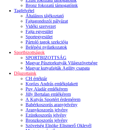
Ezüst fokozatú támogatóink
Bronz fokozatú támogatóink
Tagfelvétel
Általános tájékoztató
Fajtagondozói pályázat
Vidéki szervezet
Fajta egyesület
Sportegyesület
Pártoló tagok szekciója
Belépési nyilatkozatok
Sportbizottságok
SPORTBIZOTTSÁG
Magyar Pásztorkutyák Világszövetsége
Magyar kutyafajták Agility csapata
Díjazottaink
CH értéktár
Korózs András emlékplakett
Puy Aladár emlékérem
Jilly Bertalan emlékérem
A Kutyás Sportért érdemérem
Babérkoszorús aranyjelvény
Aranykoszorús jelvény
Ezüstkoszorús jelvény
Bronzkoszorús jelvény
Szövetség Elnöke Elismerő Oklevél