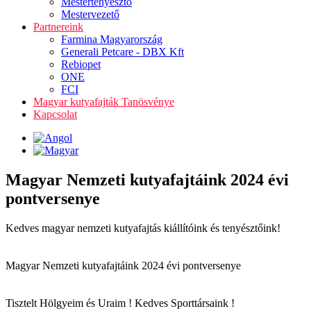
Mestertenyésztő
Mestervezető
Partnereink
Farmina Magyarország
Generali Petcare - DBX Kft
Rebiopet
ONE
FCI
Magyar kutyafajták Tanösvénye
Kapcsolat
Magyar Nemzeti kutyafajtáink 2024 évi
pontversenye
Kedves magyar nemzeti kutyafajtás kiállítóink és tenyésztőink!
Magyar Nemzeti kutyafajtáink 2024 évi pontversenye
Tisztelt Hölgyeim és Uraim ! Kedves Sporttársaink !