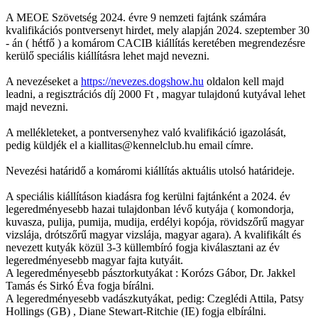
A MEOE Szövetség 2024. évre 9 nemzeti fajtánk számára
kvalifikációs pontversenyt hirdet, mely alapján 2024. szeptember 30
- án ( hétfő ) a komárom CACIB kiállítás keretében megrendezésre
kerülő speciális kiállításra lehet majd nevezni.
A nevezéseket a
https://nevezes.dogshow.hu
oldalon kell majd
leadni, a regisztrációs díj 2000 Ft , magyar tulajdonú kutyával lehet
majd nevezni.
A mellékleteket, a pontversenyhez való kvalifikáció igazolását,
pedig küldjék el a kiallitas@kennelclub.hu email címre.
Nevezési határidő a komáromi kiállítás aktuális utolsó határideje.
A speciális kiállításon kiadásra fog kerülni fajtánként a 2024. év
legeredményesebb hazai tulajdonban lévő kutyája ( komondorja,
kuvasza, pulija, pumija, mudija, erdélyi kopója, rövidszőrű magyar
vizslája, drótszőrű magyar vizslája, magyar agara). A kvalifikált és
nevezett kutyák közül 3-3 küllembíró fogja kiválasztani az év
legeredményesebb magyar fajta kutyáit.
A legeredményesebb pásztorkutyákat : Korózs Gábor, Dr. Jakkel
Tamás és Sirkó Éva fogja bírálni.
A legeredményesebb vadászkutyákat, pedig: Czeglédi Attila, Patsy
Hollings (GB) , Diane Stewart-Ritchie (IE) fogja elbírálni.