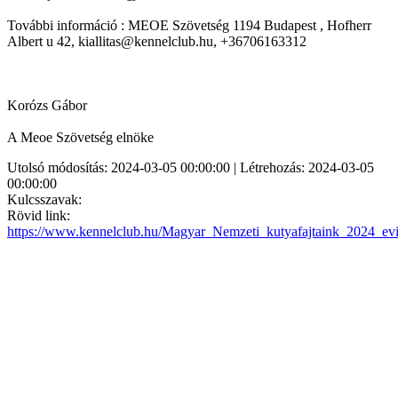
További információ : MEOE Szövetség 1194 Budapest , Hofherr
Albert u 42, kiallitas@kennelclub.hu, +36706163312
Korózs Gábor
A Meoe Szövetség elnöke
Utolsó módosítás: 2024-03-05 00:00:00 | Létrehozás: 2024-03-05
00:00:00
Kulcsszavak:
Rövid link:
https://www.kennelclub.hu/Magyar_Nemzeti_kutyafajtaink_2024_ev