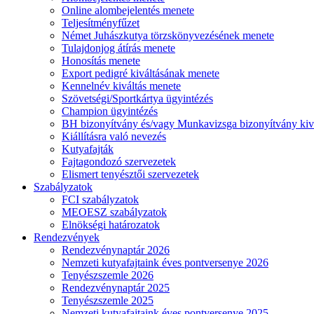
Online alombejelentés menete
Teljesítményfűzet
Német Juhászkutya törzskönyvezésének menete
Tulajdonjog átírás menete
Honosítás menete
Export pedigré kiváltásának menete
Kennelnév kiváltás menete
Szövetségi/Sportkártya ügyintézés
Champion ügyintézés
BH bizonyítvány és/vagy Munkavizsga bizonyítvány kiv
Kiállításra való nevezés
Kutyafajták
Fajtagondozó szervezetek
Elismert tenyésztői szervezetek
Szabályzatok
FCI szabályzatok
MEOESZ szabályzatok
Elnökségi határozatok
Rendezvények
Rendezvénynaptár 2026
Nemzeti kutyafajtaink éves pontversenye 2026
Tenyészszemle 2026
Rendezvénynaptár 2025
Tenyészszemle 2025
Nemzeti kutyafajtaink éves pontversenye 2025