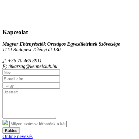
Kapcsolat
Magyar Ebtenyésztők Országos Egyesületeinek Szövetsége
1119 Budapest Tétényi út 130.
T:
+36 70 465 3911
E:
titkarsag@kennelclub.hu
Küldés
Online nevezés