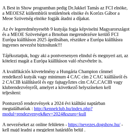
A Best in Show programban pedig Dr.Jakkel Tamás az FCI elnöke,
a MEOESZ küllembírói testületének elnöke és Korózs Gábor a
Meoe Szövetség elnöke fogják átadni a díjakat.
Az év legeredményesebb 9 kutyája fogja képviselni Magyarországot
és a MEOE Szövetséget a Brnoban megrendezésre kerülő FCI
Európa kiállításon 2025 áprilisában, részükre a Európa kiállításra
ingyenes nevezést biztosítunk!!!
Tájékoztatjuk, hogy aki a pontversenyen elindul és megnyeri azt, az
kötelezi magát a Európa kiállításon való részvételre is.
A kvalifikációs követelmény a Hungária Champion címmel
rendelkező kutyák vagy minimum 4 CAC cím 2 CAC kiállíásról és
2 CACIB kiállításról és egy fajtagyőztes cím CAC,CACIB vagy
klubrendezvényről, amelyet a következő helyszíneken kell
teljesíteni:
Pontszerző rendezvények a 2024 évi kiálltási naptárban
megtalálhatóak :
http://kennelclub.hu/index.php?
modul=rendezvenyek&ev=2024&szuro=kull
A nevezéseket az online felületen -
https://nevezes.dogshow.hu/
-
kell majd leadni a megjelent határidőn belül .