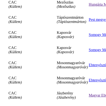
CAC
Mezőszilas
Hungária M
(Küllem)
(Mezőszílas)
CAC
Tápiószentmárton
Pest megye
(Küllem)
(Tápiószentmárton)
CAC
Kaposvár
Somogy Meg
(Küllem)
(Kaposvár)
CAC
Kaposvár
Somogy Meg
(Küllem)
(Kaposvár)
CAC
Mosonmagyaróvár
Ebtenyészt
(Küllem)
(Mosonmagyaróvár)
CAC
Mosonmagyaróvár
Ebtenyészt
(Küllem)
(Mosonmagyaróvár)
CAC
Jászberény
Magyar Ebt
(Küllem)
(Jászberény)