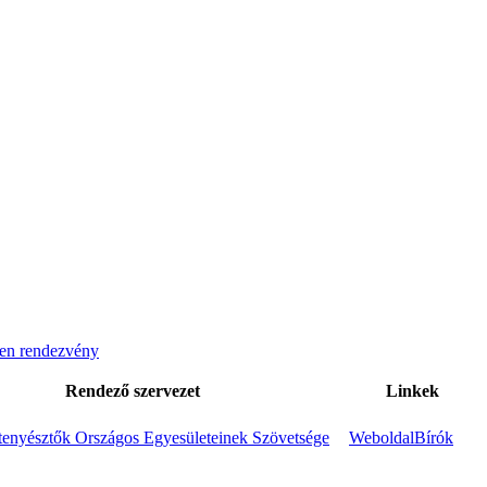
en rendezvény
Rendező szervezet
Linkek
enyésztők Országos Egyesületeinek Szövetsége
Weboldal
Bírók