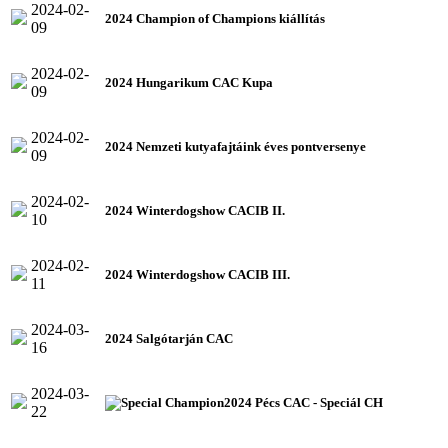
2024-02-
2024 Champion of Champions kiállítás
09
2024-02-
2024 Hungarikum CAC Kupa
09
2024-02-
2024 Nemzeti kutyafajtáink éves pontversenye
09
2024-02-
2024 Winterdogshow CACIB II.
10
2024-02-
2024 Winterdogshow CACIB III.
11
2024-03-
2024 Salgótarján CAC
16
2024-03-
2024 Pécs CAC - Speciál CH
22