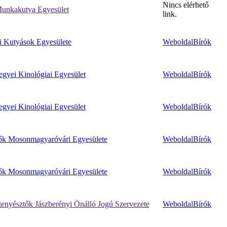
Nincs elérhető
unkakutya Egyesület
link.
i Kutyások Egyesülete
Weboldal
Bírók
yei Kinológiai Egyesület
Weboldal
Bírók
yei Kinológiai Egyesület
Weboldal
Bírók
ők Mosonmagyaróvári Egyesülete
Weboldal
Bírók
ők Mosonmagyaróvári Egyesülete
Weboldal
Bírók
enyésztők Jászberényi Önálló Jogú Szervezete
Weboldal
Bírók