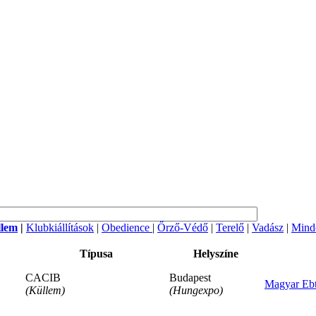
llem
|
Klubkiállítások
|
Obedience
|
Őrző-Védő
|
Terelő
|
Vadász
|
Mind
Típusa
Helyszíne
CACIB
Budapest
Magyar Ebt
(Küllem)
(Hungexpo)