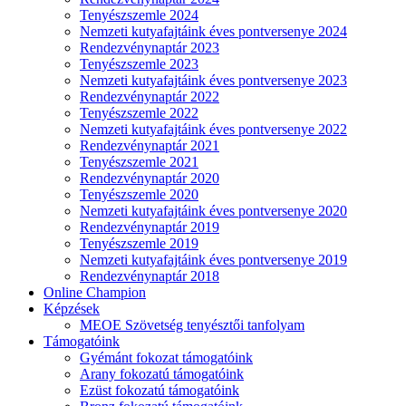
Tenyészszemle 2024
Nemzeti kutyafajtáink éves pontversenye 2024
Rendezvénynaptár 2023
Tenyészszemle 2023
Nemzeti kutyafajtáink éves pontversenye 2023
Rendezvénynaptár 2022
Tenyészszemle 2022
Nemzeti kutyafajtáink éves pontversenye 2022
Rendezvénynaptár 2021
Tenyészszemle 2021
Rendezvénynaptár 2020
Tenyészszemle 2020
Nemzeti kutyafajtáink éves pontversenye 2020
Rendezvénynaptár 2019
Tenyészszemle 2019
Nemzeti kutyafajtáink éves pontversenye 2019
Rendezvénynaptár 2018
Online Champion
Képzések
MEOE Szövetség tenyésztői tanfolyam
Támogatóink
Gyémánt fokozat támogatóink
Arany fokozatú támogatóink
Ezüst fokozatú támogatóink