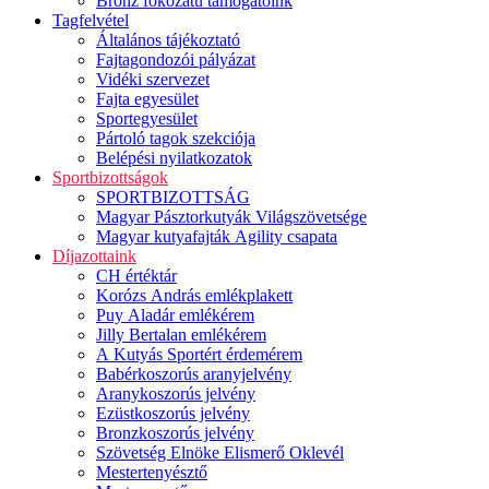
Bronz fokozatú támogatóink
Tagfelvétel
Általános tájékoztató
Fajtagondozói pályázat
Vidéki szervezet
Fajta egyesület
Sportegyesület
Pártoló tagok szekciója
Belépési nyilatkozatok
Sportbizottságok
SPORTBIZOTTSÁG
Magyar Pásztorkutyák Világszövetsége
Magyar kutyafajták Agility csapata
Díjazottaink
CH értéktár
Korózs András emlékplakett
Puy Aladár emlékérem
Jilly Bertalan emlékérem
A Kutyás Sportért érdemérem
Babérkoszorús aranyjelvény
Aranykoszorús jelvény
Ezüstkoszorús jelvény
Bronzkoszorús jelvény
Szövetség Elnöke Elismerő Oklevél
Mestertenyésztő