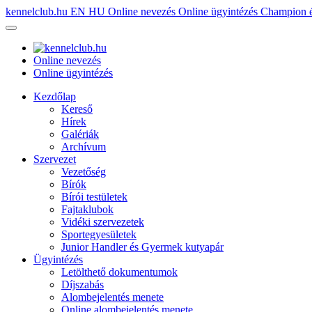
kennelclub.hu
EN
HU
Online nevezés
Online ügyintézés
Champion é
Online nevezés
Online ügyintézés
Kezdőlap
Kereső
Hírek
Galériák
Archívum
Szervezet
Vezetőség
Bírók
Bírói testületek
Fajtaklubok
Vidéki szervezetek
Sportegyesületek
Junior Handler és Gyermek kutyapár
Ügyintézés
Letölthető dokumentumok
Díjszabás
Alombejelentés menete
Online alombejelentés menete