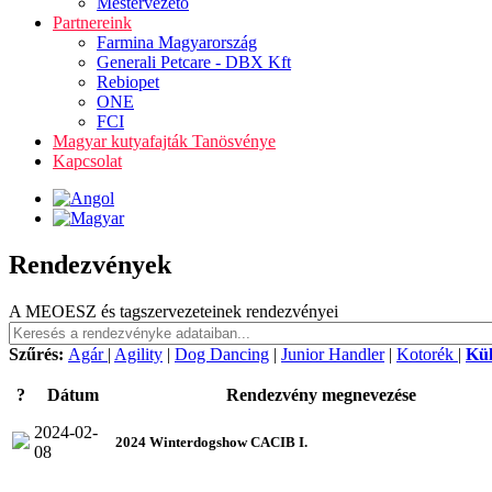
Mestervezető
Partnereink
Farmina Magyarország
Generali Petcare - DBX Kft
Rebiopet
ONE
FCI
Magyar kutyafajták Tanösvénye
Kapcsolat
Rendezvények
A MEOESZ és tagszervezeteinek rendezvényei
Szűrés:
Agár
|
Agility
|
Dog Dancing
|
Junior Handler
|
Kotorék
|
Kü
?
Dátum
Rendezvény megnevezése
2024-02-
2024 Winterdogshow CACIB I.
08