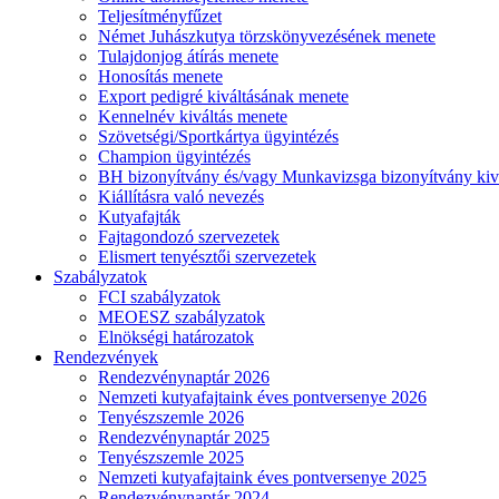
Teljesítményfűzet
Német Juhászkutya törzskönyvezésének menete
Tulajdonjog átírás menete
Honosítás menete
Export pedigré kiváltásának menete
Kennelnév kiváltás menete
Szövetségi/Sportkártya ügyintézés
Champion ügyintézés
BH bizonyítvány és/vagy Munkavizsga bizonyítvány kiv
Kiállításra való nevezés
Kutyafajták
Fajtagondozó szervezetek
Elismert tenyésztői szervezetek
Szabályzatok
FCI szabályzatok
MEOESZ szabályzatok
Elnökségi határozatok
Rendezvények
Rendezvénynaptár 2026
Nemzeti kutyafajtaink éves pontversenye 2026
Tenyészszemle 2026
Rendezvénynaptár 2025
Tenyészszemle 2025
Nemzeti kutyafajtaink éves pontversenye 2025
Rendezvénynaptár 2024