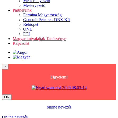
Mestertenyésztő
Mestervezető
Partnereink
Farmina Magyarország
Generali Petcare - DBX Kft
Rebiopet
ONE
FCI
Magyar kutyafajták Tanösvénye
Kapcsolat
×
Figyelem!
OK
online nevezés
Online nevezés