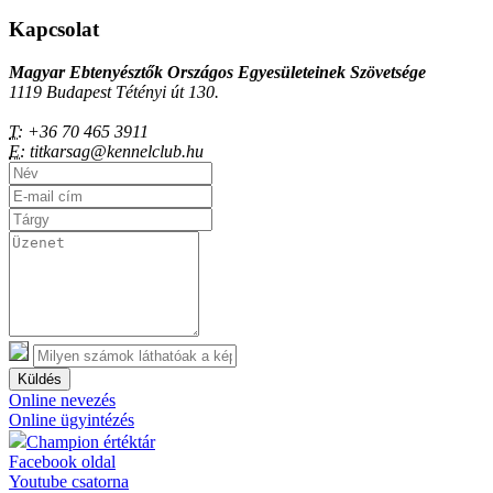
Kapcsolat
Magyar Ebtenyésztők Országos Egyesületeinek Szövetsége
1119 Budapest Tétényi út 130.
T:
+36 70 465 3911
E:
titkarsag@kennelclub.hu
Küldés
Online nevezés
Online ügyintézés
Champion értéktár
Facebook oldal
Youtube csatorna