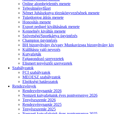
Online alombejelentés menete
Teljesítményfűzet
Német Juhászkutya törzskönyvezésének menete
Tulajdonjog átírás menete
Honosítás menete
Export pedigré kiváltásának menete
Kennelnév kiváltás menete
Szövetségi/Sportkártya ügyintézés
Champion ügyintézés
BH bizonyítvány és/vagy Munkavizsga bizonyítvány kiv
Kiállításra való nevezés
Kutyafajták
Fajtagondozó szervezetek
Elismert tenyésztői szervezetek
Szabályzatok
FCI szabályzatok
MEOESZ szabályzatok
Elnökségi határozatok
Rendezvények
Rendezvénynaptár 2026
Nemzeti kutyafajtaink éves pontversenye 2026
Tenyészszemle 2026
Rendezvénynaptár 2025
Tenyészszemle 2025
Nemzeti kutyafajtaink éves pontversenye 2025