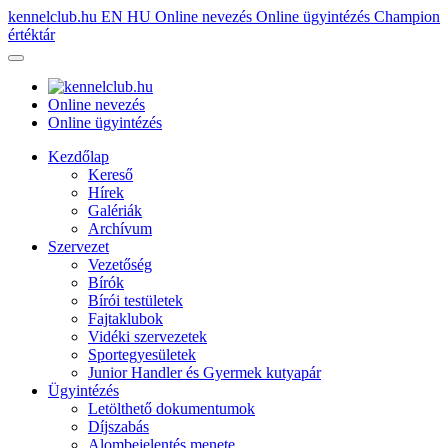
kennelclub.hu
EN
HU
Online nevezés
Online ügyintézés
Champion
értéktár
Online nevezés
Online ügyintézés
Kezdőlap
Kereső
Hírek
Galériák
Archívum
Szervezet
Vezetőség
Bírók
Bírói testületek
Fajtaklubok
Vidéki szervezetek
Sportegyesületek
Junior Handler és Gyermek kutyapár
Ügyintézés
Letölthető dokumentumok
Díjszabás
Alombejelentés menete