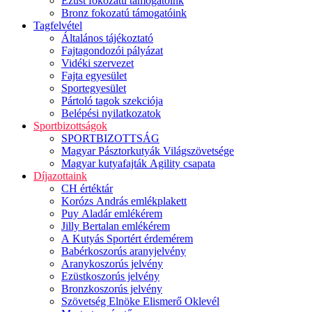
Ezüst fokozatú támogatóink
Bronz fokozatú támogatóink
Tagfelvétel
Általános tájékoztató
Fajtagondozói pályázat
Vidéki szervezet
Fajta egyesület
Sportegyesület
Pártoló tagok szekciója
Belépési nyilatkozatok
Sportbizottságok
SPORTBIZOTTSÁG
Magyar Pásztorkutyák Világszövetsége
Magyar kutyafajták Agility csapata
Díjazottaink
CH értéktár
Korózs András emlékplakett
Puy Aladár emlékérem
Jilly Bertalan emlékérem
A Kutyás Sportért érdemérem
Babérkoszorús aranyjelvény
Aranykoszorús jelvény
Ezüstkoszorús jelvény
Bronzkoszorús jelvény
Szövetség Elnöke Elismerő Oklevél