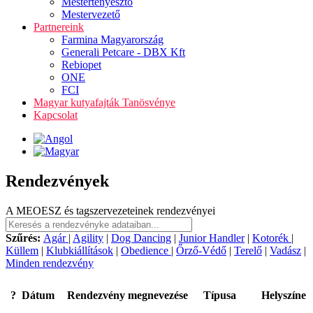
Mestertenyésztő
Mestervezető
Partnereink
Farmina Magyarország
Generali Petcare - DBX Kft
Rebiopet
ONE
FCI
Magyar kutyafajták Tanösvénye
Kapcsolat
Rendezvények
A MEOESZ és tagszervezeteinek rendezvényei
Szűrés:
Agár
|
Agility
|
Dog Dancing
|
Junior Handler
|
Kotorék
|
Küllem
|
Klubkiállítások
|
Obedience
|
Őrző-Védő
|
Terelő
|
Vadász
|
Minden rendezvény
?
Dátum
Rendezvény megnevezése
Típusa
Helyszíne