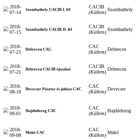
2018-
CACIB
Szombathely
Szombathely CACIB I. fél
07-14
(Küllem)
2018-
CACIB
Szombathely
Szombathely CACIB II. fél
07-15
(Küllem)
2018-
CAC
Debrecen
Debrecen CAC.
07-21
(Küllem)
2018-
CACIB
Debrecen
Debrecen CACIB éjszakai
07-21
(Küllem)
2018-
CAC
Devecser
Devecser Pásztor és juhász CAC
08-18
(Küllem)
2018-
CAC
Hajdúdorog
Hajdúdorog CAC
09-01
(Küllem)
2018-
CAC
Makó
Makó CAC
09-08
(Küllem)