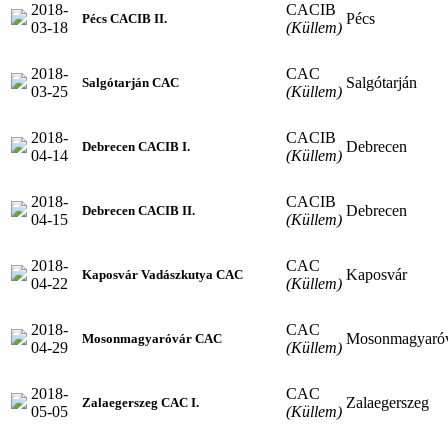
2018-
CACIB
Pécs
Pécs CACIB II.
03-18
(Küllem)
2018-
CAC
Salgótarján
Salgótarján CAC
03-25
(Küllem)
2018-
CACIB
Debrecen
Debrecen CACIB I.
04-14
(Küllem)
2018-
CACIB
Debrecen
Debrecen CACIB II.
04-15
(Küllem)
2018-
CAC
Kaposvár
Kaposvár Vadászkutya CAC
04-22
(Küllem)
2018-
CAC
Mosonmagyaró
Mosonmagyaróvár CAC
04-29
(Küllem)
2018-
CAC
Zalaegerszeg
Zalaegerszeg CAC I.
05-05
(Küllem)