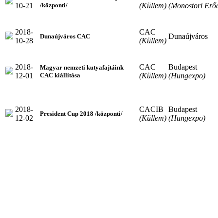
10-21
(Küllem)
(Monostori Erő
/központi/
2018-
CAC
Dunaújváros
Dunaújváros CAC
10-28
(Küllem)
2018-
CAC
Budapest
Magyar nemzeti kutyafajtáink
12-01
(Küllem)
(Hungexpo)
CAC kiállítása
2018-
CACIB
Budapest
President Cup 2018 /központi/
12-02
(Küllem)
(Hungexpo)