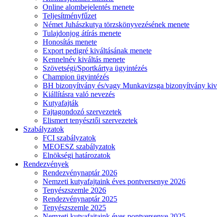
Online alombejelentés menete
Teljesítményfűzet
Német Juhászkutya törzskönyvezésének menete
Tulajdonjog átírás menete
Honosítás menete
Export pedigré kiváltásának menete
Kennelnév kiváltás menete
Szövetségi/Sportkártya ügyintézés
Champion ügyintézés
BH bizonyítvány és/vagy Munkavizsga bizonyítvány kiv
Kiállításra való nevezés
Kutyafajták
Fajtagondozó szervezetek
Elismert tenyésztői szervezetek
Szabályzatok
FCI szabályzatok
MEOESZ szabályzatok
Elnökségi határozatok
Rendezvények
Rendezvénynaptár 2026
Nemzeti kutyafajtaink éves pontversenye 2026
Tenyészszemle 2026
Rendezvénynaptár 2025
Tenyészszemle 2025
Nemzeti kutyafajtaink éves pontversenye 2025