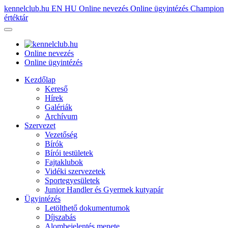
kennelclub.hu
EN
HU
Online nevezés
Online ügyintézés
Champion
értéktár
Online nevezés
Online ügyintézés
Kezdőlap
Kereső
Hírek
Galériák
Archívum
Szervezet
Vezetőség
Bírók
Bírói testületek
Fajtaklubok
Vidéki szervezetek
Sportegyesületek
Junior Handler és Gyermek kutyapár
Ügyintézés
Letölthető dokumentumok
Díjszabás
Alombejelentés menete