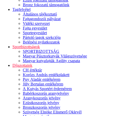
Ezüst fokozatú támogatóink
Bronz fokozatú támogatóink
Tagfelvétel
Általános tájékoztató
Fajtagondozói pályázat
Vidéki szervezet
Fajta egyesület
Sportegyesület
Pártoló tagok szekciója
Belépési nyilatkozatok
Sportbizottságok
SPORTBIZOTTSÁG
Magyar Pásztorkutyák Világszövetsége
Magyar kutyafajták Agility csapata
Díjazottaink
CH értéktár
Korózs András emlékplakett
Puy Aladár emlékérem
Jilly Bertalan emlékérem
A Kutyás Sportért érdemérem
Babérkoszorús aranyjelvény
Aranykoszorús jelvény
Ezüstkoszorús jelvény
Bronzkoszorús jelvény
Szövetség Elnöke Elismerő Oklevél