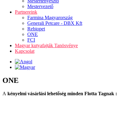
Mestertenyésztő
Mestervezető
Partnereink
Farmina Magyarország
Generali Petcare - DBX Kft
Rebiopet
ONE
FCI
Magyar kutyafajták Tanösvénye
Kapcsolat
ONE
A
kényelmi vásárlási lehetőség minden Flotta Tagnak :