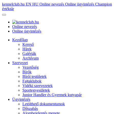
kennelclub.hu
EN
HU
Online nevezés
Online ügyintézés
Champion
értéktár
Online nevezés
Online ügyintézés
Kezdőlap
Kereső
Hírek
Galériák
Archívum
Szervezet
Vezetőség
Bírók
Bírói testületek
Fajtaklubok
Vidéki szervezetek
Sportegyesületek
Junior Handler és Gyermek kutyapár
Ügyintézés
Letölthető dokumentumok
Díjszabás
Alombejelentés menete