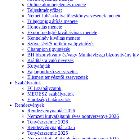
Online alombejelentés menete
Teljesítményfűzet
Német Juhászkutya törzskönyvezésének menete
Tulajdonjog átírás menete
Honosítás menete
Export pedigré kiváltásának menete
Kennelnév kiváltás menete
Szövetségi/Sportkártya ügyintézés
Champion ügyintézés
BH bizonyítvány és/vagy Munkavizsga bizonyítvány kiv
Kiállításra való nevezés
Kutyafajták
Fajtagondozó szervezetek
Elismert tenyésztői szervezetek
Szabályzatok
FCI szabályzatok
MEOESZ szabályzatok
Elnökségi határozatok
Rendezvények
Rendezvénynaptár 2026
Nemzeti kutyafajtaink éves pontversenye 2026
Tenyészszemle 2026
Rendezvénynaptár 2025
Tenyészszemle 2025
Nemzeti kutyafajtaink éves pontversenye 2025