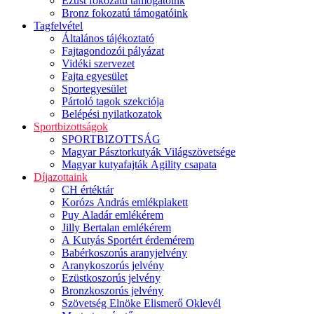
Ezüst fokozatú támogatóink
Bronz fokozatú támogatóink
Tagfelvétel
Általános tájékoztató
Fajtagondozói pályázat
Vidéki szervezet
Fajta egyesület
Sportegyesület
Pártoló tagok szekciója
Belépési nyilatkozatok
Sportbizottságok
SPORTBIZOTTSÁG
Magyar Pásztorkutyák Világszövetsége
Magyar kutyafajták Agility csapata
Díjazottaink
CH értéktár
Korózs András emlékplakett
Puy Aladár emlékérem
Jilly Bertalan emlékérem
A Kutyás Sportért érdemérem
Babérkoszorús aranyjelvény
Aranykoszorús jelvény
Ezüstkoszorús jelvény
Bronzkoszorús jelvény
Szövetség Elnöke Elismerő Oklevél