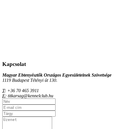
Kapcsolat
Magyar Ebtenyésztők Országos Egyesületeinek Szövetsége
1119 Budapest Tétényi út 130.
T:
+36 70 465 3911
E:
titkarsag@kennelclub.hu