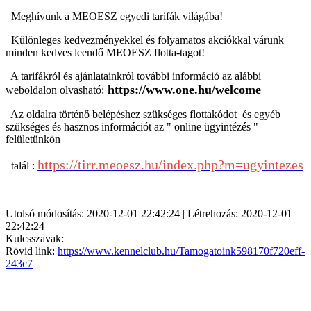
Meghívunk a
MEOESZ egyedi tarifák világába!
Különleges kedvezményekkel és folyamatos akciókkal várunk
minden kedves leendő MEOESZ flotta-tagot!
A tarifákról és ajánlatainkról további információ az alábbi
https://www.one.hu/welcome
weboldalon olvasható:
Az oldalra történő belépéshez szükséges
flottakódot és egyéb
szükséges és hasznos információt az " online ügyintézés "
felületünkön
https://tirr.meoesz.hu/index.php?m=ugyintezes
talál :
Utolsó módosítás: 2020-12-01 22:42:24 | Létrehozás: 2020-12-01
22:42:24
Kulcsszavak:
Rövid link:
https://www.kennelclub.hu/Tamogatoink598170f720eff-
243c7