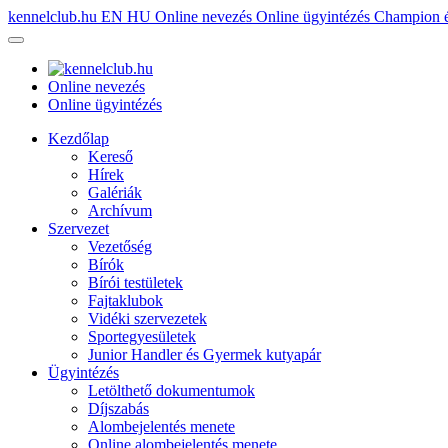
kennelclub.hu
EN
HU
Online nevezés
Online ügyintézés
Champion é
Online nevezés
Online ügyintézés
Kezdőlap
Kereső
Hírek
Galériák
Archívum
Szervezet
Vezetőség
Bírók
Bírói testületek
Fajtaklubok
Vidéki szervezetek
Sportegyesületek
Junior Handler és Gyermek kutyapár
Ügyintézés
Letölthető dokumentumok
Díjszabás
Alombejelentés menete
Online alombejelentés menete