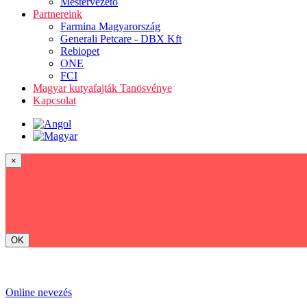
Mestervezető
Partnereink
Farmina Magyarország
Generali Petcare - DBX Kft
Rebiopet
ONE
FCI
Magyar kutyafajták Tanösvénye
Kapcsolat
×
OK
Online nevezés