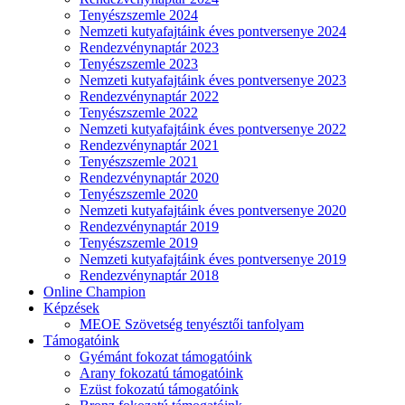
Tenyészszemle 2024
Nemzeti kutyafajtáink éves pontversenye 2024
Rendezvénynaptár 2023
Tenyészszemle 2023
Nemzeti kutyafajtáink éves pontversenye 2023
Rendezvénynaptár 2022
Tenyészszemle 2022
Nemzeti kutyafajtáink éves pontversenye 2022
Rendezvénynaptár 2021
Tenyészszemle 2021
Rendezvénynaptár 2020
Tenyészszemle 2020
Nemzeti kutyafajtáink éves pontversenye 2020
Rendezvénynaptár 2019
Tenyészszemle 2019
Nemzeti kutyafajtáink éves pontversenye 2019
Rendezvénynaptár 2018
Online Champion
Képzések
MEOE Szövetség tenyésztői tanfolyam
Támogatóink
Gyémánt fokozat támogatóink
Arany fokozatú támogatóink
Ezüst fokozatú támogatóink