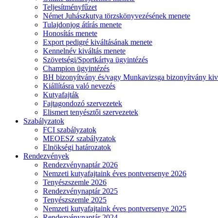
Teljesítményfűzet
Német Juhászkutya törzskönyvezésének menete
Tulajdonjog átírás menete
Honosítás menete
Export pedigré kiváltásának menete
Kennelnév kiváltás menete
Szövetségi/Sportkártya ügyintézés
Champion ügyintézés
BH bizonyítvány és/vagy Munkavizsga bizonyítvány kiv
Kiállításra való nevezés
Kutyafajták
Fajtagondozó szervezetek
Elismert tenyésztői szervezetek
Szabályzatok
FCI szabályzatok
MEOESZ szabályzatok
Elnökségi határozatok
Rendezvények
Rendezvénynaptár 2026
Nemzeti kutyafajtaink éves pontversenye 2026
Tenyészszemle 2026
Rendezvénynaptár 2025
Tenyészszemle 2025
Nemzeti kutyafajtaink éves pontversenye 2025
Rendezvénynaptár 2024