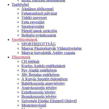
Bronz fokozatú támogatóink
Tagfelvétel
Általános tájékoztató
Fajtagondozói pályázat
Vidéki szervezet
Fajta egyesület
Sportegyesület
Pártoló tagok szekciója
Belépési nyilatkozatok
Sportbizottságok
SPORTBIZOTTSÁG
Magyar Pásztorkutyák Világszövetsége
Magyar kutyafajták Agility csapata
Díjazottaink
CH értéktár
Korózs András emlékplakett
Puy Aladár emlékérem
Jilly Bertalan emlékérem
A Kutyás Sportért érdemérem
Babérkoszorús aranyjelvény
Aranykoszorús jelvény
Ezüstkoszorús jelvény
Bronzkoszorús jelvény
Szövetség Elnöke Elismerő Oklevél
Mestertenyésztő