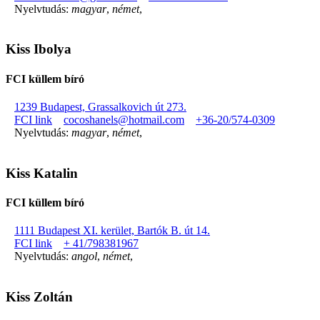
Nyelvtudás:
magyar
,
német
,
Kiss Ibolya
FCI küllem bíró
1239 Budapest, Grassalkovich út 273.
FCI link
cocoshanels@hotmail.com
+36-20/574-0309
Nyelvtudás:
magyar
,
német
,
Kiss Katalin
FCI küllem bíró
1111 Budapest XI. kerület, Bartók B. út 14.
FCI link
+ 41/798381967
Nyelvtudás:
angol
,
német
,
Kiss Zoltán