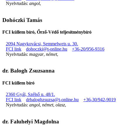
Nyelvtudás:
angol
,
Dohóczki Tamás
FCI küllem bíró, Őrző-Védő teljesítménybíró
2094 Nagykovácsi, Semmelweis u. 30.
FCI link
dohoczki@t-online.hu
+36-20/956-9316
Nyelvtudás:
magyar
,
német
,
dr. Balogh Zsuzsanna
FCI küllem bíró
2360 Gyál, Szélső u. 48/1.
FCI link
drbaloghzsuzsa@t-online.hu
+36-30/942-9019
Nyelvtudás:
angol
,
német
,
olasz
,
dr. Faluhelyi Magdolna