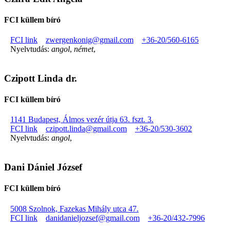
FCI küllem bíró
FCI link
zwergenkonig@gmail.com
+36-20/560-6165
Nyelvtudás:
angol
,
német
,
Czipott Linda dr.
FCI küllem bíró
1141 Budapest, Álmos vezér útja 63. fszt. 3.
FCI link
czipott.linda@gmail.com
+36-20/530-3602
Nyelvtudás:
angol
,
Dani Dániel József
FCI küllem bíró
5008 Szolnok, Fazekas Mihály utca 47.
FCI link
danidanieljozsef@gmail.com
+36-20/432-7996