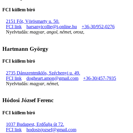
FCI küllem bíró
2151 Fót, Vörösmarty u. 50.
FCI link
harsanyicollie@t-online.hu
+36-30/952-0276
Nyelvtudás:
magyar
,
angol
,
német
,
orosz
,
Hartmann György
FCI küllem bíró
2735 Dánszentmiklós, Széchenyi u. 49.
FCI link
dogheart.amon@gmail.com
+36-30/457-7935
Nyelvtudás:
magyar
,
német
,
Hódosi József Ferenc
FCI küllem bíró
1037 Budapest, Erdőalja út 72.
FCI link
hodosixjozsef@gmail.com