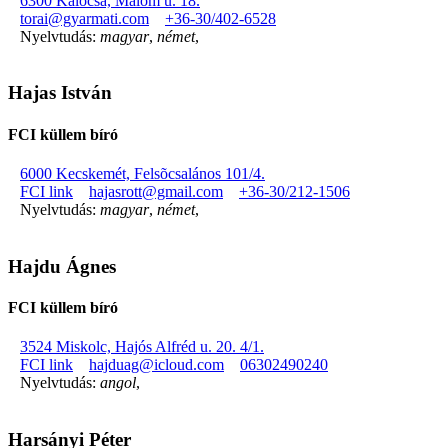
6300 Kalocsa, Malom u. 18.
torai@gyarmati.com
+36-30/402-6528
Nyelvtudás:
magyar
,
német
,
Hajas István
FCI küllem bíró
6000 Kecskemét, Felsõcsalános 101/4.
FCI link
hajasrott@gmail.com
+36-30/212-1506
Nyelvtudás:
magyar
,
német
,
Hajdu Ágnes
FCI küllem bíró
3524 Miskolc, Hajós Alfréd u. 20. 4/1.
FCI link
hajduag@icloud.com
06302490240
Nyelvtudás:
angol
,
Harsányi Péter