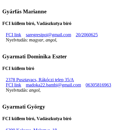
Gyárfás Marianne
FCI küllem bíró, Vadászkutya bíró
FCI link
saregresipoi@gmail.com
20/2060625
Nyelvtudás:
magyar
,
angol
,
Gyarmati Dominika Eszter
FCI küllem bíró
2378 Pusztavacs, Rákóczi telep 35/A
FCI link
madoka22.bambi@gmail.com
06305816963
Nyelvtudás:
angol
,
Gyarmati György
FCI küllem bíró, Vadászkutya bíró