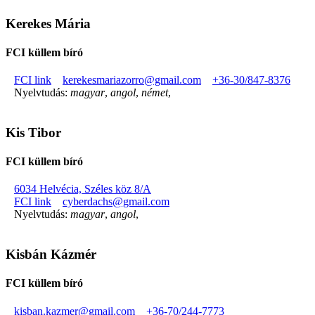
Kerekes Mária
FCI küllem bíró
FCI link
kerekesmariazorro@gmail.com
+36-30/847-8376
Nyelvtudás:
magyar
,
angol
,
német
,
Kis Tibor
FCI küllem bíró
6034 Helvécia, Széles köz 8/A
FCI link
cyberdachs@gmail.com
Nyelvtudás:
magyar
,
angol
,
Kisbán Kázmér
FCI küllem bíró
kisban.kazmer@gmail.com
+36-70/244-7773