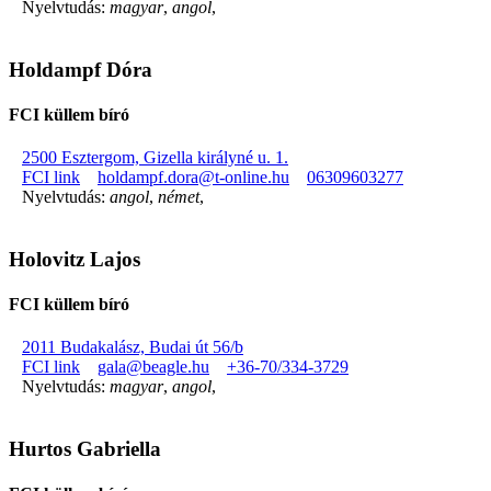
Nyelvtudás:
magyar
,
angol
,
Holdampf Dóra
FCI küllem bíró
2500 Esztergom, Gizella királyné u. 1.
FCI link
holdampf.dora@t-online.hu
06309603277
Nyelvtudás:
angol
,
német
,
Holovitz Lajos
FCI küllem bíró
2011 Budakalász, Budai út 56/b
FCI link
gala@beagle.hu
+36-70/334-3729
Nyelvtudás:
magyar
,
angol
,
Hurtos Gabriella