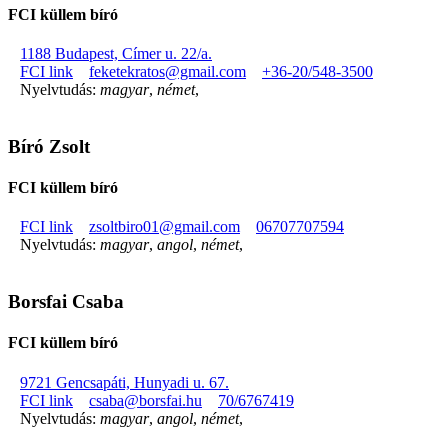
FCI küllem bíró
1188 Budapest, Címer u. 22/a.
FCI link
feketekratos@gmail.com
+36-20/548-3500
Nyelvtudás:
magyar
,
német
,
Bíró Zsolt
FCI küllem bíró
FCI link
zsoltbiro01@gmail.com
06707707594
Nyelvtudás:
magyar
,
angol
,
német
,
Borsfai Csaba
FCI küllem bíró
9721 Gencsapáti, Hunyadi u. 67.
FCI link
csaba@borsfai.hu
70/6767419
Nyelvtudás:
magyar
,
angol
,
német
,