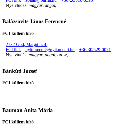
FCI link
zoltan@baffia.hu
+36-20/310-3593
Nyelvtudás:
magyar
,
angol
,
Balázsovits János Ferencné
FCI küllem bíró
2132 Göd, Margit u. 4.
FCI link
nyitramenti@nyitamenti.hu
+36-30/529-0071
Nyelvtudás:
magyar
,
angol
,
orosz
,
Bánkúti József
FCI küllem bíró
Bauman Anita Mária
FCI küllem bíró