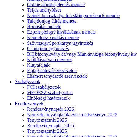
Online alombejelentés menete
Teljesítményfűzet
Német Juhászkutya törzskönyvezésének menete
Tulajdonjog átírás menete
Honosítás menete
Export pedigré kiváltásának menete
Kennelnév kiváltás menete
Szövetségi/Sportkártya ügyintézés
Champion ügyintézés
BH bizonyítvány és/vagy Munkavizsga bizonyítvány kiv
Kiállításra való nevezés
Kutyafajták
Fajtagondozó szervezetek
Elismert tenyésztői szervezetek
Szabályzatok
FCI szabályzatok
MEOESZ szabályzatok
Elnökségi határozatok
Rendezvények
Rendezvénynaptár 2026
Nemzeti kutyafajtaink éves pontversenye 2026
Tenyészszemle 2026
Rendezvénynaptár 2025
Tenyészszemle 2025
Nemzeti kutyafajtaink éves pontversenye 2025