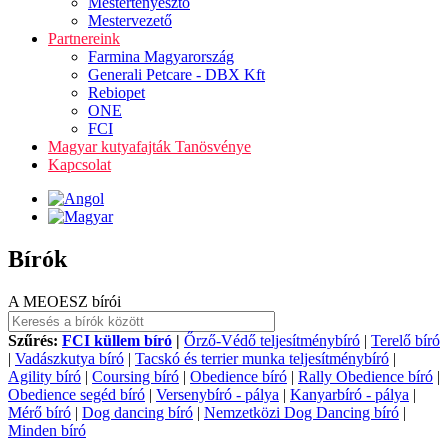
Mestertenyésztő
Mestervezető
Partnereink
Farmina Magyarország
Generali Petcare - DBX Kft
Rebiopet
ONE
FCI
Magyar kutyafajták Tanösvénye
Kapcsolat
Bírók
A MEOESZ bírói
Szűrés:
FCI küllem bíró
|
Őrző-Védő teljesítménybíró
|
Terelő bíró
|
Vadászkutya bíró
|
Tacskó és terrier munka teljesítménybíró
|
Agility bíró
|
Coursing bíró
|
Obedience bíró
|
Rally Obedience bíró
|
Obedience segéd bíró
|
Versenybíró - pálya
|
Kanyarbíró - pálya
|
Mérő bíró
|
Dog dancing bíró
|
Nemzetközi Dog Dancing bíró
|
Minden bíró