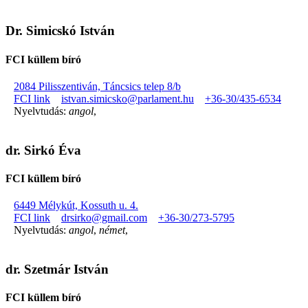
Dr. Simicskó István
FCI küllem bíró
2084 Pilisszentiván, Táncsics telep 8/b
FCI link
istvan.simicsko@parlament.hu
+36-30/435-6534
Nyelvtudás:
angol
,
dr. Sirkó Éva
FCI küllem bíró
6449 Mélykút, Kossuth u. 4.
FCI link
drsirko@gmail.com
+36-30/273-5795
Nyelvtudás:
angol
,
német
,
dr. Szetmár István
FCI küllem bíró