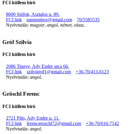
FCI küllem bíró
8600 Siófok, Asztalos u. 89.
FCI link
pannonbox@gmail.com
70/5585535
Nyelvtudás:
magyar
,
angol
,
német
,
olasz
,
Gróf Szilvia
FCI küllem bíró
2086 Tinnye, Ady Endre utca 66.
FCI link
szilvigrof1@gmail.com
+36-70/413-6123
Nyelvtudás:
angol
,
Gröschl Ferenc
FCI küllem bíró
2721 Pilis, Ady Endre u. 11.
FCI link
ferencgroschl72@gmail.com
+36-70/616-7142
Nyelvtudás:
angol
,