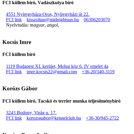
FCI küllem bíró, Vadászkutya bíró
4551 Nyíregyháza-Oros, Nyíregyházi út 22.
FCI link
kisszoltan@midnightsun.hu
06306203070
Nyelvtudás:
magyar
,
angol
,
Kocsis Imre
FCI küllem bíró
1119 Budapest XI. kerület, Mohai köz 6. IV emelet 4a
FCI link
imre.kocsis22@gmail.com
+36-20/340-3119
Korózs Gábor
FCI küllem bíró, Tacskó és terrier munka teljesítménybíró
3243 Bodony, Virág u. 17.
FCI link
korozsgabor@kennelclub.hu
+36-30/945-2722