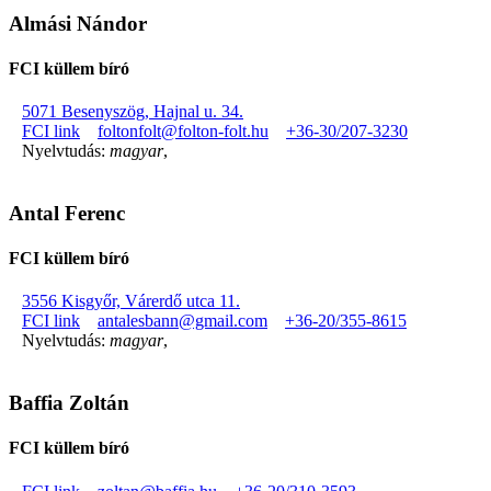
Almási Nándor
FCI küllem bíró
5071 Besenyszög, Hajnal u. 34.
FCI link
foltonfolt@folton-folt.hu
+36-30/207-3230
Nyelvtudás:
magyar
,
Antal Ferenc
FCI küllem bíró
3556 Kisgyőr, Várerdő utca 11.
FCI link
antalesbann@gmail.com
+36-20/355-8615
Nyelvtudás:
magyar
,
Baffia Zoltán
FCI küllem bíró