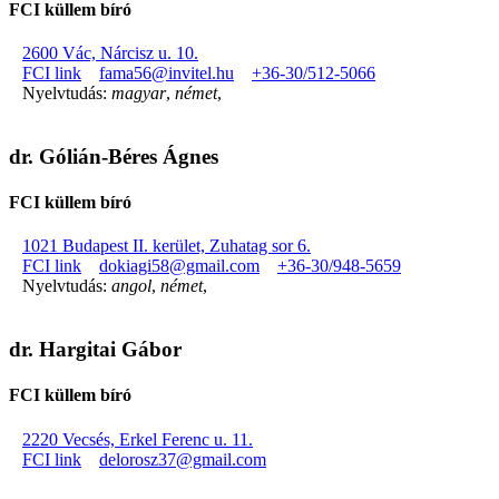
FCI küllem bíró
2600 Vác, Nárcisz u. 10.
FCI link
fama56@invitel.hu
+36-30/512-5066
Nyelvtudás:
magyar
,
német
,
dr. Gólián-Béres Ágnes
FCI küllem bíró
1021 Budapest II. kerület, Zuhatag sor 6.
FCI link
dokiagi58@gmail.com
+36-30/948-5659
Nyelvtudás:
angol
,
német
,
dr. Hargitai Gábor
FCI küllem bíró
2220 Vecsés, Erkel Ferenc u. 11.
FCI link
delorosz37@gmail.com