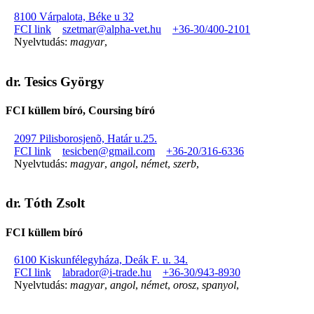
8100 Várpalota, Béke u 32
FCI link
szetmar@alpha-vet.hu
+36-30/400-2101
Nyelvtudás:
magyar
,
dr. Tesics György
FCI küllem bíró, Coursing bíró
2097 Pilisborosjenõ, Határ u.25.
FCI link
tesicben@gmail.com
+36-20/316-6336
Nyelvtudás:
magyar
,
angol
,
német
,
szerb
,
dr. Tóth Zsolt
FCI küllem bíró
6100 Kiskunfélegyháza, Deák F. u. 34.
FCI link
labrador@i-trade.hu
+36-30/943-8930
Nyelvtudás:
magyar
,
angol
,
német
,
orosz
,
spanyol
,