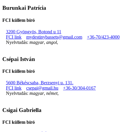
Burunkai Patrícia
FCI küllem bíró
3200 Gyöngyös, Botond u 11
FCI link
mydestinybassets@gmail.com
+36-70/423-4000
Nyelvtudás:
magyar
,
angol
,
Csépai István
FCI küllem bíró
5600 Békéscsaba, Berzsenyi u. 131.
FCI link
csepai@gmail.hu
+36-30/304-0167
Nyelvtudás:
magyar
,
német
,
Csigai Gabriella
FCI küllem bíró