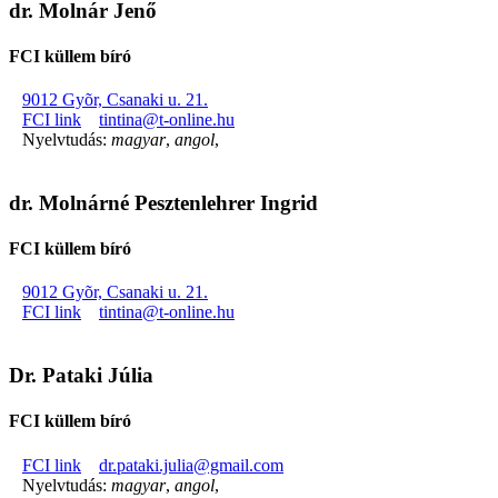
dr. Molnár Jenő
FCI küllem bíró
9012 Gyõr, Csanaki u. 21.
FCI link
tintina@t-online.hu
Nyelvtudás:
magyar
,
angol
,
dr. Molnárné Pesztenlehrer Ingrid
FCI küllem bíró
9012 Gyõr, Csanaki u. 21.
FCI link
tintina@t-online.hu
Dr. Pataki Júlia
FCI küllem bíró
FCI link
dr.pataki.julia@gmail.com
Nyelvtudás:
magyar
,
angol
,