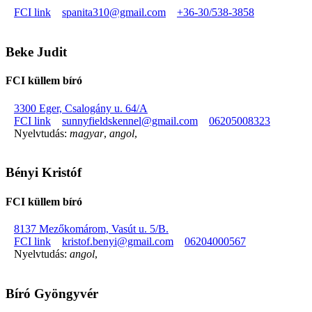
FCI link
spanita310@gmail.com
+36-30/538-3858
Beke Judit
FCI küllem bíró
3300 Eger, Csalogány u. 64/A
FCI link
sunnyfieldskennel@gmail.com
06205008323
Nyelvtudás:
magyar
,
angol
,
Bényi Kristóf
FCI küllem bíró
8137 Mezőkomárom, Vasút u. 5/B.
FCI link
kristof.benyi@gmail.com
06204000567
Nyelvtudás:
angol
,
Bíró Gyöngyvér