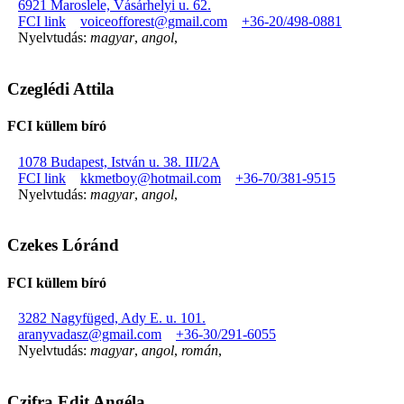
6921 Maroslele, Vásárhelyi u. 62.
FCI link
voiceofforest@gmail.com
+36-20/498-0881
Nyelvtudás:
magyar
,
angol
,
Czeglédi Attila
FCI küllem bíró
1078 Budapest, István u. 38. III/2A
FCI link
kkmetboy@hotmail.com
+36-70/381-9515
Nyelvtudás:
magyar
,
angol
,
Czekes Lóránd
FCI küllem bíró
3282 Nagyfüged, Ady E. u. 101.
aranyvadasz@gmail.com
+36-30/291-6055
Nyelvtudás:
magyar
,
angol
,
román
,
Czifra Edit Angéla