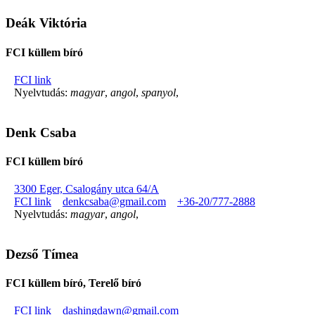
Deák Viktória
FCI küllem bíró
FCI link
Nyelvtudás:
magyar
,
angol
,
spanyol
,
Denk Csaba
FCI küllem bíró
3300 Eger, Csalogány utca 64/A
FCI link
denkcsaba@gmail.com
+36-20/777-2888
Nyelvtudás:
magyar
,
angol
,
Dezső Tímea
FCI küllem bíró, Terelő bíró
FCI link
dashingdawn@gmail.com