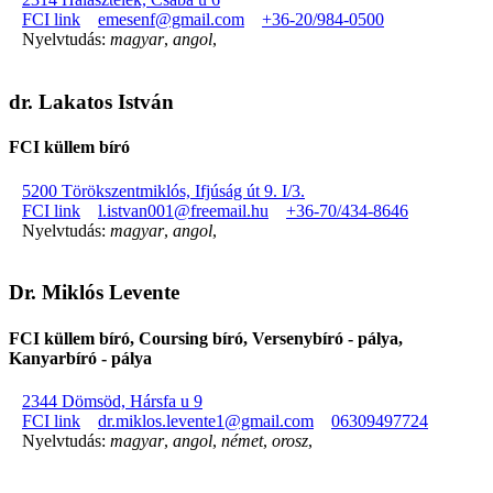
FCI link
emesenf@gmail.com
+36-20/984-0500
Nyelvtudás:
magyar
,
angol
,
dr. Lakatos István
FCI küllem bíró
5200 Törökszentmiklós, Ifjúság út 9. I/3.
FCI link
l.istvan001@freemail.hu
+36-70/434-8646
Nyelvtudás:
magyar
,
angol
,
Dr. Miklós Levente
FCI küllem bíró, Coursing bíró, Versenybíró - pálya,
Kanyarbíró - pálya
2344 Dömsöd, Hársfa u 9
FCI link
dr.miklos.levente1@gmail.com
06309497724
Nyelvtudás:
magyar
,
angol
,
német
,
orosz
,