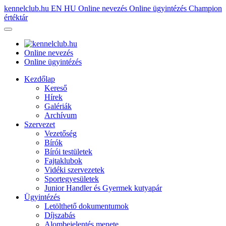
kennelclub.hu
EN
HU
Online nevezés
Online ügyintézés
Champion
értéktár
Online nevezés
Online ügyintézés
Kezdőlap
Kereső
Hírek
Galériák
Archívum
Szervezet
Vezetőség
Bírók
Bírói testületek
Fajtaklubok
Vidéki szervezetek
Sportegyesületek
Junior Handler és Gyermek kutyapár
Ügyintézés
Letölthető dokumentumok
Díjszabás
Alombejelentés menete