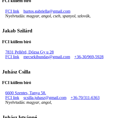
FCI küllem bíró
FCI link
hurtos.gabriella@gmail.com
Nyelvtudás:
magyar
,
angol
,
cseh
,
spanyol
,
szlovák
,
Jakab Szilárd
FCI küllem bíró
7831 Pellérd, Dózsa Gy u 28
FCI link
mecsekibundas@gmail.com
+36-30/969-5928
Juhász Csilla
FCI küllem bíró
6600 Szentes, Tanya 58.
FCI link
scsilla.juhasz@gmail.com
+36-70/311-6363
Nyelvtudás:
magyar
,
angol
,
Juhász Istvánné