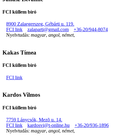
FCI küllem bíró
8900 Zalaegerszeg, Gébárti u. 119.
FCI link
zalaparti@gmail.com
+36-20/944-8074
Nyelvtudás:
magyar
,
angol
,
német
,
Kakas Tímea
FCI küllem bíró
FCI link
Kardos Vilmos
FCI küllem bíró
7759 Lánycsók, Mezõ u. 14.
FCI link
kardosvi@t-online.hu
+36-20/936-1896
Nyelvtudás:
magyar
,
angol
,
német
,