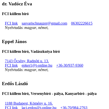
dr. Vadócz Éva
FCI küllem bíró
FCI link
sasvarischnauzer@gmail.com
06302226615
Nyelvtudás:
magyar
,
német
,
Eppel János
FCI küllem bíró, Vadászkutya bíró
7143 Őcsény, Radnóti u. 13.
FCI link
epker1@t-online.hu
+36-30/937-9360
Nyelvtudás:
magyar
,
német
,
Erdős László
FCI küllem bíró, Versenybíró - pálya, Kanyarbíró - pálya
1188 Budapest, Kömény u. 16.
FCI link
laci.erdos@t-online.hu
+36-70/984-2763