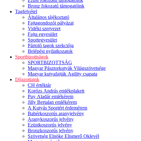
Ezüst fokozatú támogatóink
Bronz fokozatú támogatóink
Tagfelvétel
Általános tájékoztató
Fajtagondozói pályázat
Vidéki szervezet
Fajta egyesület
Sportegyesület
Pártoló tagok szekciója
Belépési nyilatkozatok
Sportbizottságok
SPORTBIZOTTSÁG
Magyar Pásztorkutyák Világszövetsége
Magyar kutyafajták Agility csapata
Díjazottaink
CH értéktár
Korózs András emlékplakett
Puy Aladár emlékérem
Jilly Bertalan emlékérem
A Kutyás Sportért érdemérem
Babérkoszorús aranyjelvény
Aranykoszorús jelvény
Ezüstkoszorús jelvény
Bronzkoszorús jelvény
Szövetség Elnöke Elismerő Oklevél