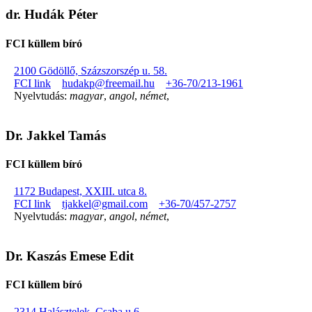
dr. Hudák Péter
FCI küllem bíró
2100 Gödöllő, Százszorszép u. 58.
FCI link
hudakp@freemail.hu
+36-70/213-1961
Nyelvtudás:
magyar
,
angol
,
német
,
Dr. Jakkel Tamás
FCI küllem bíró
1172 Budapest, XXIII. utca 8.
FCI link
tjakkel@gmail.com
+36-70/457-2757
Nyelvtudás:
magyar
,
angol
,
német
,
Dr. Kaszás Emese Edit
FCI küllem bíró
2314 Halásztelek, Csaba u 6