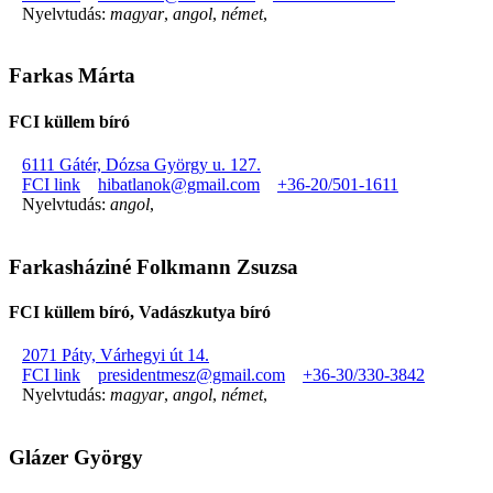
Nyelvtudás:
magyar
,
angol
,
német
,
Farkas Márta
FCI küllem bíró
6111 Gátér, Dózsa György u. 127.
FCI link
hibatlanok@gmail.com
+36-20/501-1611
Nyelvtudás:
angol
,
Farkasháziné Folkmann Zsuzsa
FCI küllem bíró, Vadászkutya bíró
2071 Páty, Várhegyi út 14.
FCI link
presidentmesz@gmail.com
+36-30/330-3842
Nyelvtudás:
magyar
,
angol
,
német
,
Glázer György