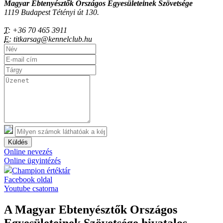
Magyar Ebtenyésztők Országos Egyesületeinek Szövetsége
1119 Budapest Tétényi út 130.
T:
+36 70 465 3911
E:
titkarsag@kennelclub.hu
Küldés
Online nevezés
Online ügyintézés
Champion értéktár
Facebook oldal
Youtube csatorna
A Magyar Ebtenyésztők Országos