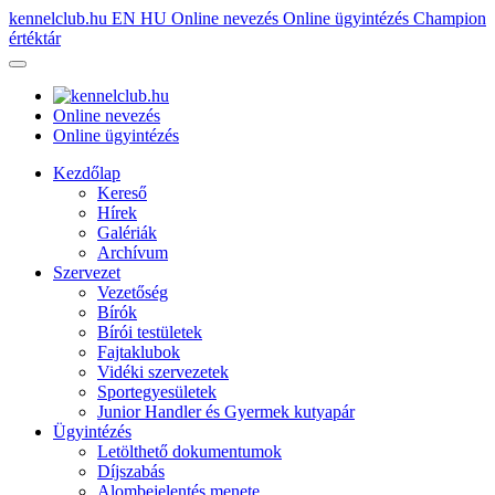
kennelclub.hu
EN
HU
Online nevezés
Online ügyintézés
Champion
értéktár
Online nevezés
Online ügyintézés
Kezdőlap
Kereső
Hírek
Galériák
Archívum
Szervezet
Vezetőség
Bírók
Bírói testületek
Fajtaklubok
Vidéki szervezetek
Sportegyesületek
Junior Handler és Gyermek kutyapár
Ügyintézés
Letölthető dokumentumok
Díjszabás
Alombejelentés menete