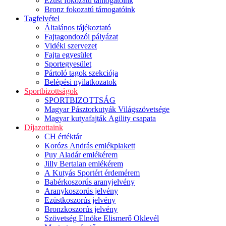
Ezüst fokozatú támogatóink
Bronz fokozatú támogatóink
Tagfelvétel
Általános tájékoztató
Fajtagondozói pályázat
Vidéki szervezet
Fajta egyesület
Sportegyesület
Pártoló tagok szekciója
Belépési nyilatkozatok
Sportbizottságok
SPORTBIZOTTSÁG
Magyar Pásztorkutyák Világszövetsége
Magyar kutyafajták Agility csapata
Díjazottaink
CH értéktár
Korózs András emlékplakett
Puy Aladár emlékérem
Jilly Bertalan emlékérem
A Kutyás Sportért érdemérem
Babérkoszorús aranyjelvény
Aranykoszorús jelvény
Ezüstkoszorús jelvény
Bronzkoszorús jelvény
Szövetség Elnöke Elismerő Oklevél