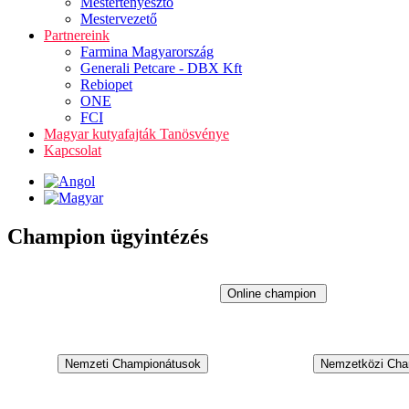
Mestertenyésztő
Mestervezető
Partnereink
Farmina Magyarország
Generali Petcare - DBX Kft
Rebiopet
ONE
FCI
Magyar kutyafajták Tanösvénye
Kapcsolat
Champion ügyintézés