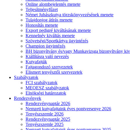
Online alombejelentés menete
Teljesítményfűzet
Német Juhászkutya törzskönyvezésének menete
Tulajdonjog átírás menete
Honosítás menete
Export pedigré kiváltásának menete
Kennelnév kiváltás menete
Szövetségi/Sportkártya ügyintézés
Champion ügyintézés
BH bizonyítvány és/vagy Munkavizsga bizonyítvány kiv
Kiállításra való nevezés
Kutyafajták
Fajtagondozó szervezetek
Elismert tenyésztői szervezetek
Szabályzatok
FCI szabályzatok
MEOESZ szabályzatok
Elnökségi határozatok
Rendezvények
Rendezvénynaptár 2026
Nemzeti kutyafajtaink éves pontversenye 2026
Tenyészszemle 2026
Rendezvénynaptár 2025
Tenyészszemle 2025
Nemzeti kutyafajtaink éves pontversenye 2025