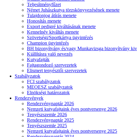
Teljesítményfűzet
Német Juhászkutya törzskönyvezésének menete
Tulajdonjog átírás menete
Honosítás menete
Export pedigré kiváltásának menete
Kennelnév kiváltás menete
Szövetségi/Sportkártya ügyintézés
Champion ügyintézés
BH bizonyítvány és/vagy Munkavizsga bizonyítvány kiv
Kiállításra való nevezés
Kutyafajták
Fajtagondozó szervezetek
Elismert tenyésztői szervezetek
Szabályzatok
FCI szabályzatok
MEOESZ szabályzatok
Elnökségi határozatok
Rendezvények
Rendezvénynaptár 2026
Nemzeti kutyafajtaink éves pontversenye 2026
Tenyészszemle 2026
Rendezvénynaptár 2025
Tenyészszemle 2025
Nemzeti kutyafajtaink éves pontversenye 2025
Rendezvénynaptár 2024