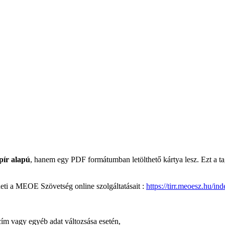
pír alapú
, hanem egy PDF formátumban letölthető kártya lesz. Ezt a tags
zheti a MEOE Szövetség online szolgáltatásait :
https://tirr.meoesz.hu/i
ím vagy egyéb adat változsása esetén,