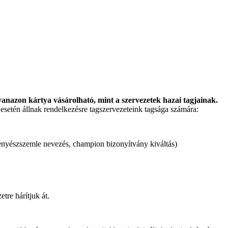
anazon kártya vásárolható, mint a szervezetek hazai tagjainak.
esetén állnak rendelkezésre tagszervezeteink tagsága számára:
, tenyészszemle nevezés, champion bizonyítvány kiváltás)
tre hárítjuk át.