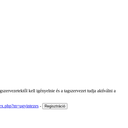
zervezetektől kell igényelnie és a tagszervezet tudja aktíválni a
ndex.php?m=ugyintezes
-