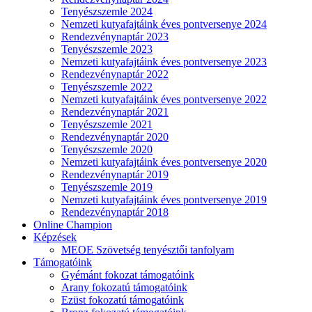
Tenyészszemle 2024
Nemzeti kutyafajtáink éves pontversenye 2024
Rendezvénynaptár 2023
Tenyészszemle 2023
Nemzeti kutyafajtáink éves pontversenye 2023
Rendezvénynaptár 2022
Tenyészszemle 2022
Nemzeti kutyafajtáink éves pontversenye 2022
Rendezvénynaptár 2021
Tenyészszemle 2021
Rendezvénynaptár 2020
Tenyészszemle 2020
Nemzeti kutyafajtáink éves pontversenye 2020
Rendezvénynaptár 2019
Tenyészszemle 2019
Nemzeti kutyafajtáink éves pontversenye 2019
Rendezvénynaptár 2018
Online Champion
Képzések
MEOE Szövetség tenyésztői tanfolyam
Támogatóink
Gyémánt fokozat támogatóink
Arany fokozatú támogatóink
Ezüst fokozatú támogatóink