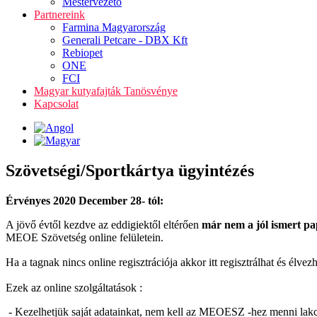
Mestervezető
Partnereink
Farmina Magyarország
Generali Petcare - DBX Kft
Rebiopet
ONE
FCI
Magyar kutyafajták Tanösvénye
Kapcsolat
Szövetségi/Sportkártya ügyintézés
Érvényes 2020 December 28- tól:
A jövő évtől kezdve az eddigiektől eltérően
már nem a jól ismert pa
MEOE Szövetség online felületein.
Ha a tagnak nincs online regisztrációja akkor itt regisztrálhat és élve
Ezek az online szolgáltatások :
- Kezelhetjük saját adatainkat, nem kell az MEOESZ -hez menni lakc