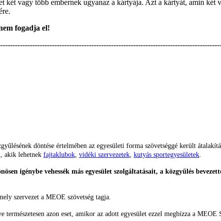
t két vagy több embernek ugyanaz a kártyája. Azt a kártyát, amin két v
ére.
nem fogadja el!
-----------------------------------------------------------------------------------------
gyűlésének döntése értelmében az egyesületi forma szövetséggé került átala
, akik lehetnek
fajtaklubok
,
vidéki szervezetek
,
kutyás sportegyesületek
.
önösen igénybe vehessék más egyesület szolgáltatásait, a közgyűlés beveze
 amely szervezet a MEOE szövetség tagja.
éve természetesen azon eset, amikor az adott egyesület ezzel megbízza a MEOE