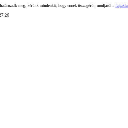
uk határozzák meg, kérünk mindenkit, hogy ennek összegéről, módjáról a
fajtakl
27:26