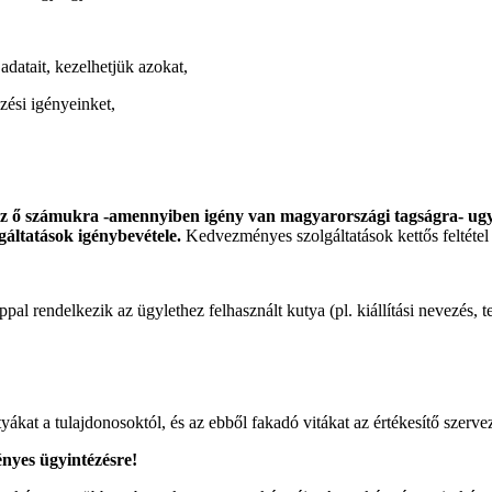
adatait, kezelhetjük azokat,
zési igényeinket,
 az ő számukra -amennyiben igény van magyarországi tagságra- ugy
áltatások igénybevétele.
Kedvezményes szolgáltatások kettős feltétel 
appal rendelkezik az ügylethez felhasznált kutya (pl. kiállítási nevezés
ákat a tulajdonosoktól, és az ebből fakadó vitákat az értékesítő szerveze
ényes ügyintézésre!