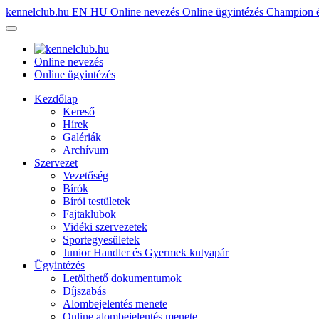
kennelclub.hu
EN
HU
Online nevezés
Online ügyintézés
Champion é
Online nevezés
Online ügyintézés
Kezdőlap
Kereső
Hírek
Galériák
Archívum
Szervezet
Vezetőség
Bírók
Bírói testületek
Fajtaklubok
Vidéki szervezetek
Sportegyesületek
Junior Handler és Gyermek kutyapár
Ügyintézés
Letölthető dokumentumok
Díjszabás
Alombejelentés menete
Online alombejelentés menete