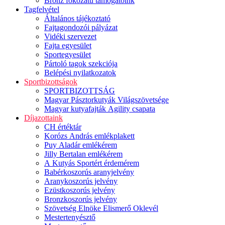
Bronz fokozatú támogatóink
Tagfelvétel
Általános tájékoztató
Fajtagondozói pályázat
Vidéki szervezet
Fajta egyesület
Sportegyesület
Pártoló tagok szekciója
Belépési nyilatkozatok
Sportbizottságok
SPORTBIZOTTSÁG
Magyar Pásztorkutyák Világszövetsége
Magyar kutyafajták Agility csapata
Díjazottaink
CH értéktár
Korózs András emlékplakett
Puy Aladár emlékérem
Jilly Bertalan emlékérem
A Kutyás Sportért érdemérem
Babérkoszorús aranyjelvény
Aranykoszorús jelvény
Ezüstkoszorús jelvény
Bronzkoszorús jelvény
Szövetség Elnöke Elismerő Oklevél
Mestertenyésztő