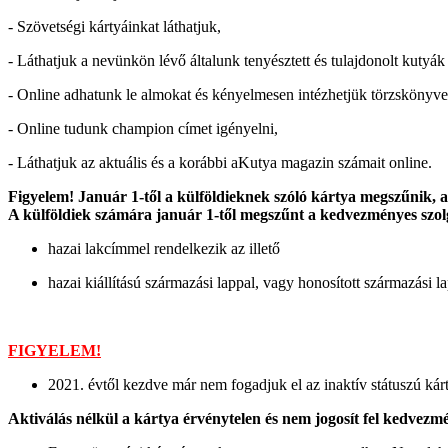
- Szövetségi kártyáinkat láthatjuk,
- Láthatjuk a nevünkön lévő általunk tenyésztett és tulajdonolt kutyák 
- Online adhatunk le almokat és kényelmesen intézhetjük törzskönyve
- Online tudunk champion címet igényelni,
- Láthatjuk az aktuális és a korábbi aKutya magazin számait online.
Figyelem! Január 1-től a külföldieknek szóló kártya megszűnik,
A külföldiek számára január 1-től megszűnt a kedvezményes szolg
hazai lakcímmel rendelkezik az illető
hazai kiállítású származási lappal, vagy honosított származási l
FIGYELEM!
2021. évtől kezdve már nem fogadjuk el az inaktív státuszú kárty
Aktiválás nélkül a kártya érvénytelen és nem jogosít fel kedvezm