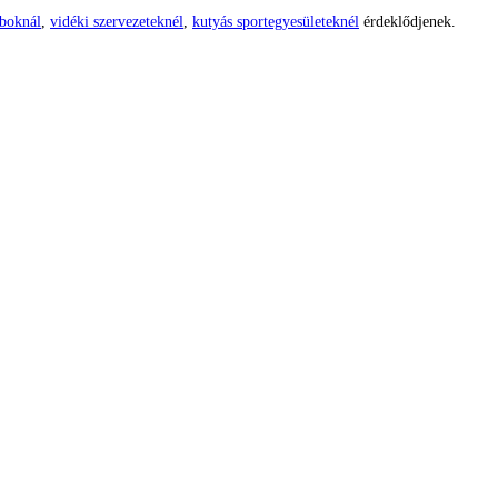
uboknál
,
vidéki szervezeteknél
,
kutyás sportegyesületeknél
érdeklődjenek.