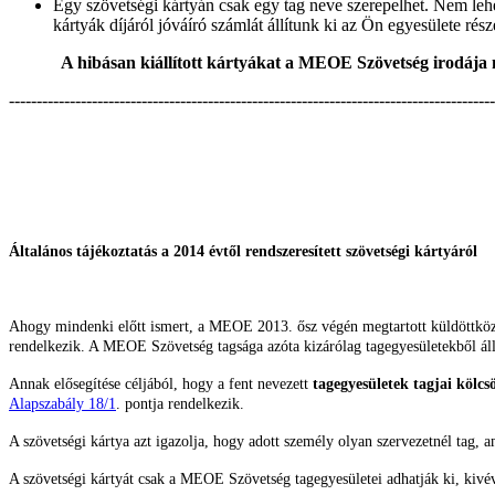
Egy szövetségi kártyán csak egy tag neve szerepelhet. Nem lehe
kártyák díjáról jóváíró számlát állítunk ki az Ön egyesülete rész
A hibásan kiállított kártyákat a MEOE Szövetség irodája 
----------------------------------------------------------------------------------------
Általános tájékoztatás a 2014 évtől rendszeresített szövetségi kártyáról
Ahogy mindenki előtt ismert, a MEOE 2013. ősz végén megtartott küldöttköz
rendelkezik. A MEOE Szövetség tagsága azóta kizárólag tagegyesületekből áll
Annak elősegítése céljából, hogy a fent nevezett
tagegyesületek tagjai kölcs
Alapszabály 18/1
. pontja rendelkezik.
A szövetségi kártya azt igazolja, hogy adott személy olyan szervezetnél tag,
A szövetségi kártyát csak a MEOE Szövetség tagegyesületei adhatják ki, kiv