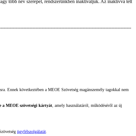
agy több név szerepel, rendszerünkben inaktiváljuk. Az inaktívvá tett
---------------------------------------------------------------------------------------
kításra. Ennek következtében a MEOE Szövetség magánszemély tagokkal nem
tte a MEOE szövetségi kártyát
, amely használatáról, működéséről az új
 Szövetség
ügyfélszolgálatát
.