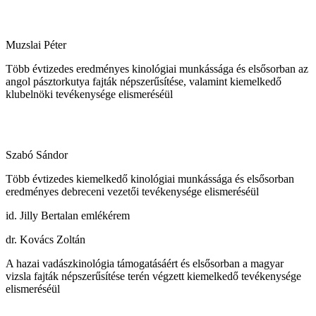
Muzslai Péter
Több évtizedes eredményes kinológiai munkássága és elsősorban az
angol pásztorkutya fajták népszerűsítése, valamint kiemelkedő
klubelnöki tevékenysége elismeréséül
Szabó Sándor
Több évtizedes kiemelkedő kinológiai munkássága és elsősorban
eredményes debreceni vezetői tevékenysége elismeréséül
id. Jilly Bertalan emlékérem
dr. Kovács Zoltán
A hazai vadászkinológia támogatásáért és elsősorban a magyar
vizsla fajták népszerűsítése terén végzett kiemelkedő tevékenysége
elismeréséül