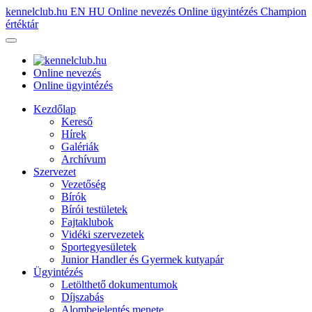
kennelclub.hu
EN
HU
Online nevezés
Online ügyintézés
Champion
értéktár
Online nevezés
Online ügyintézés
Kezdőlap
Kereső
Hírek
Galériák
Archívum
Szervezet
Vezetőség
Bírók
Bírói testületek
Fajtaklubok
Vidéki szervezetek
Sportegyesületek
Junior Handler és Gyermek kutyapár
Ügyintézés
Letölthető dokumentumok
Díjszabás
Alombejelentés menete