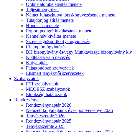
Online alombejelentés menete
Teljesítményfűzet
Német Juhászkutya törzskönyvezésének menete
Tulajdonjog átírás menete
Honosítás menete
Export pedigré kiváltásának menete
Kennelnév kiváltás menete
Szövetségi/Sportkártya ügyintézés
Champion ügyintézés
BH bizonyítvány és/vagy Munkavizsga bizonyítvány kiv
Kiállításra való nevezés
Kutyafajták
Fajtagondozó szervezetek
Elismert tenyésztői szervezetek
Szabályzatok
FCI szabályzatok
MEOESZ szabályzatok
Elnökségi határozatok
Rendezvények
Rendezvénynaptár 2026
Nemzeti kutyafajtaink éves pontversenye 2026
Tenyészszemle 2026
Rendezvénynaptár 2025
Tenyészszemle 2025
Nemzeti kutyafajtaink éves pontversenye 2025