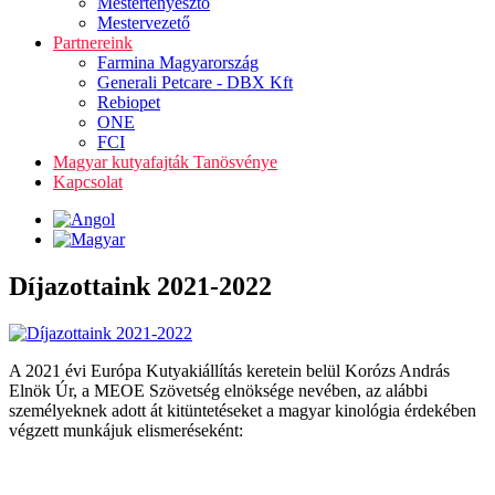
Mestertenyésztő
Mestervezető
Partnereink
Farmina Magyarország
Generali Petcare - DBX Kft
Rebiopet
ONE
FCI
Magyar kutyafajták Tanösvénye
Kapcsolat
Díjazottaink 2021-2022
A 2021 évi Európa Kutyakiállítás keretein belül Korózs András
Elnök Úr, a MEOE Szövetség elnöksége nevében, az alábbi
személyeknek adott át kitüntetéseket a magyar kinológia érdekében
végzett munkájuk elismeréseként: