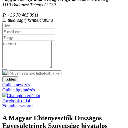
1119 Budapest Tétényi út 130.
T:
+36 70 465 3911
E:
titkarsag@kennelclub.hu
Küldés
Online nevezés
Online ügyintézés
Champion értéktár
Facebook oldal
Youtube csatorna
A Magyar Ebtenyésztők Országos
Egyesületeinek Szövetsége hivatalos