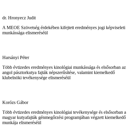
dr. Hronyecz Judit
A MEOE Szövetség érdekében kifejtett eredményes jogi képviseleti
munkássága elismeréséül
Harsányi Péter
Több évtizedes eredményes kinológiai munkássága és elsősorban az
angol pásztorkutya fajták népszerűsítése, valamint kiemelkedő
klubelnöki tevékenysége elismeréséül
Korózs Gábor
Több évtizedes eredményes kinológiai tevékenysége és elsősorban a
magyar kutyafajták génmegőrzési programjában végzett kiemelkedő
munkája elismeréséül