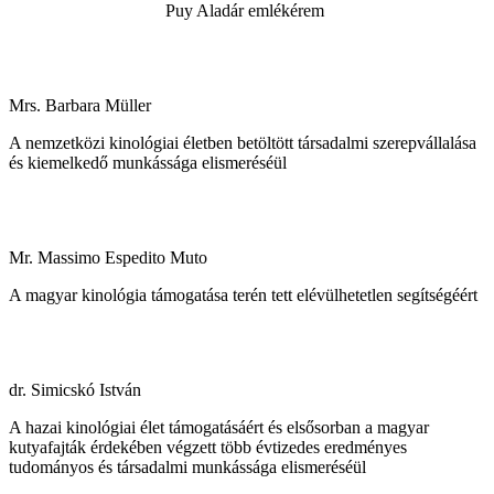
Puy Aladár emlékérem
Mrs. Barbara Müller
A nemzetközi kinológiai életben betöltött társadalmi szerepvállalása
és kiemelkedő munkássága elismeréséül
Mr. Massimo Espedito Muto
A magyar kinológia támogatása terén tett elévülhetetlen segítségéért
dr. Simicskó István
A hazai kinológiai élet támogatásáért és elsősorban a magyar
kutyafajták érdekében végzett több évtizedes eredményes
tudományos és társadalmi munkássága elismeréséül