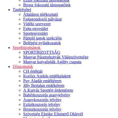
Ezüst fokozatú támogatóink
Bronz fokozatú támogatóink
Tagfelvétel
Általános tájékoztató
Fajtagondozói pályázat
Vidéki szervezet
Fajta egyesület
Sportegyesület
Pártoló tagok szekciója
Belépési nyilatkozatok
Sportbizottságok
SPORTBIZOTTSÁG
Magyar Pásztorkutyák Világszövetsége
Magyar kutyafajták Agility csapata
Díjazottaink
CH értéktár
Korózs András emlékplakett
Puy Aladár emlékérem
Jilly Bertalan emlékérem
A Kutyás Sportért érdemérem
Babérkoszorús aranyjelvény
Aranykoszorús jelvény
Ezüstkoszorús jelvény
Bronzkoszorús jelvény
Szövetség Elnöke Elismerő Oklevél