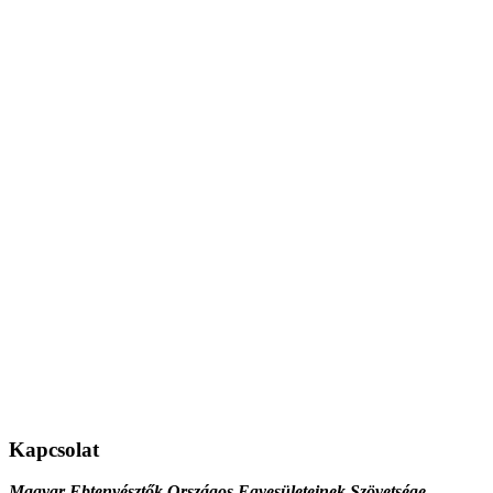
Kapcsolat
Magyar Ebtenyésztők Országos Egyesületeinek Szövetsége