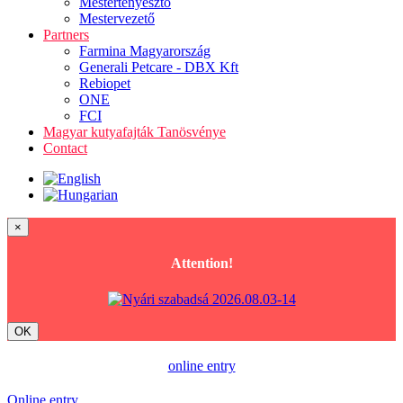
Mestertenyésztő
Mestervezető
Partners
Farmina Magyarország
Generali Petcare - DBX Kft
Rebiopet
ONE
FCI
Magyar kutyafajták Tanösvénye
Contact
×
Attention!
OK
online entry
Online entry