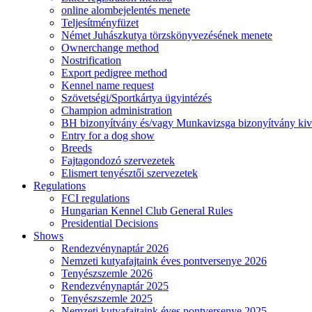
online alombejelentés menete
Teljesítményfüzet
Német Juhászkutya törzskönyvezésének menete
Ownerchange method
Nostrification
Export pedigree method
Kennel name request
Szövetségi/Sportkártya ügyintézés
Champion administration
BH bizonyítvány és/vagy Munkavizsga bizonyítvány kiv
Entry for a dog show
Breeds
Fajtagondozó szervezetek
Elismert tenyésztői szervezetek
Regulations
FCI regulations
Hungarian Kennel Club General Rules
Presidential Decisions
Shows
Rendezvénynaptár 2026
Nemzeti kutyafajtaink éves pontversenye 2026
Tenyészszemle 2026
Rendezvénynaptár 2025
Tenyészszemle 2025
Nemzeti kutyafajtaink éves pontversenye 2025