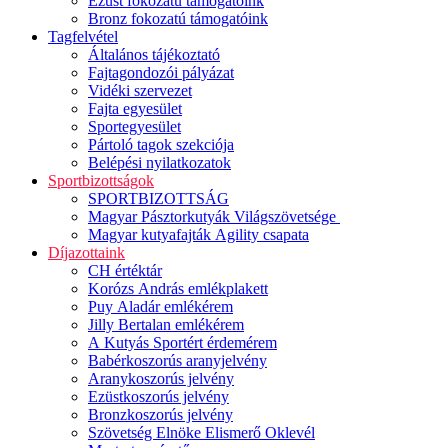
Ezüst fokozatú támogatóink
Bronz fokozatú támogatóink
Tagfelvétel
Általános tájékoztató
Fajtagondozói pályázat
Vidéki szervezet
Fajta egyesület
Sportegyesület
Pártoló tagok szekciója
Belépési nyilatkozatok
Sportbizottságok
SPORTBIZOTTSÁG
Magyar Pásztorkutyák Világszövetsége
Magyar kutyafajták Agility csapata
Díjazottaink
CH értéktár
Korózs András emlékplakett
Puy Aladár emlékérem
Jilly Bertalan emlékérem
A Kutyás Sportért érdemérem
Babérkoszorús aranyjelvény
Aranykoszorús jelvény
Ezüstkoszorús jelvény
Bronzkoszorús jelvény
Szövetség Elnöke Elismerő Oklevél