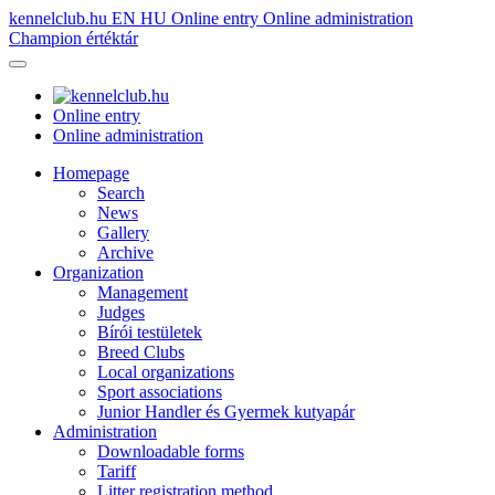
kennelclub.hu
EN
HU
Online entry
Online administration
Champion értéktár
Online entry
Online administration
Homepage
Search
News
Gallery
Archive
Organization
Management
Judges
Bírói testületek
Breed Clubs
Local organizations
Sport associations
Junior Handler és Gyermek kutyapár
Administration
Downloadable forms
Tariff
Litter registration method