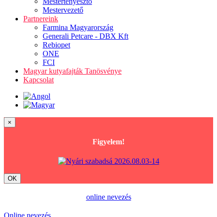
Mestertenyésztő
Mestervezető
Partnereink
Farmina Magyarország
Generali Petcare - DBX Kft
Rebiopet
ONE
FCI
Magyar kutyafajták Tanösvénye
Kapcsolat
×
Figyelem!
OK
online nevezés
Online nevezés