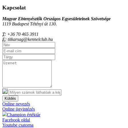
Kapcsolat
Magyar Ebtenyésztők Országos Egyesületeinek Szövetsége
1119 Budapest Tétényi út 130.
T:
+36 70 465 3911
E:
titkarsag@kennelclub.hu
Küldés
Online nevezés
Online ügyintézés
Champion értéktár
Facebook oldal
Youtube csatorna