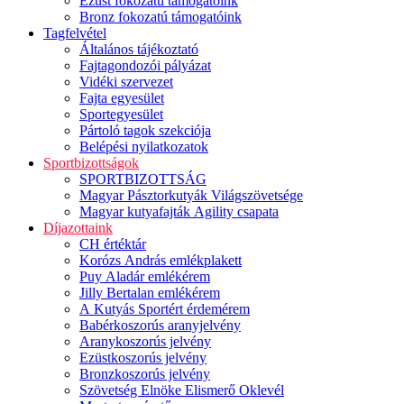
Ezüst fokozatú támogatóink
Bronz fokozatú támogatóink
Tagfelvétel
Általános tájékoztató
Fajtagondozói pályázat
Vidéki szervezet
Fajta egyesület
Sportegyesület
Pártoló tagok szekciója
Belépési nyilatkozatok
Sportbizottságok
SPORTBIZOTTSÁG
Magyar Pásztorkutyák Világszövetsége
Magyar kutyafajták Agility csapata
Díjazottaink
CH értéktár
Korózs András emlékplakett
Puy Aladár emlékérem
Jilly Bertalan emlékérem
A Kutyás Sportért érdemérem
Babérkoszorús aranyjelvény
Aranykoszorús jelvény
Ezüstkoszorús jelvény
Bronzkoszorús jelvény
Szövetség Elnöke Elismerő Oklevél