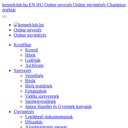
kennelclub.hu
EN
HU
Online nevezés
Online ügyintézés
Champion
értéktár
Online nevezés
Online ügyintézés
Kezdőlap
Kereső
Hírek
Galériák
Archívum
Szervezet
Vezetőség
Bírók
Bírói testületek
Fajtaklubok
Vidéki szervezetek
Sportegyesületek
Junior Handler és Gyermek kutyapár
Ügyintézés
Letölthető dokumentumok
Díjszabás
Alombejelentés menete