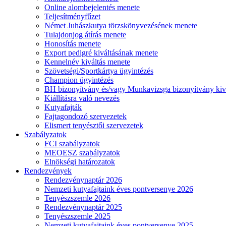
Online alombejelentés menete
Teljesítményfűzet
Német Juhászkutya törzskönyvezésének menete
Tulajdonjog átírás menete
Honosítás menete
Export pedigré kiváltásának menete
Kennelnév kiváltás menete
Szövetségi/Sportkártya ügyintézés
Champion ügyintézés
BH bizonyítvány és/vagy Munkavizsga bizonyítvány kiv
Kiállításra való nevezés
Kutyafajták
Fajtagondozó szervezetek
Elismert tenyésztői szervezetek
Szabályzatok
FCI szabályzatok
MEOESZ szabályzatok
Elnökségi határozatok
Rendezvények
Rendezvénynaptár 2026
Nemzeti kutyafajtaink éves pontversenye 2026
Tenyészszemle 2026
Rendezvénynaptár 2025
Tenyészszemle 2025
Nemzeti kutyafajtaink éves pontversenye 2025