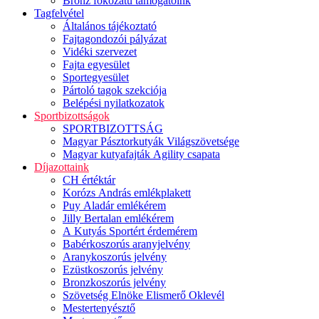
Bronz fokozatú támogatóink
Tagfelvétel
Általános tájékoztató
Fajtagondozói pályázat
Vidéki szervezet
Fajta egyesület
Sportegyesület
Pártoló tagok szekciója
Belépési nyilatkozatok
Sportbizottságok
SPORTBIZOTTSÁG
Magyar Pásztorkutyák Világszövetsége
Magyar kutyafajták Agility csapata
Díjazottaink
CH értéktár
Korózs András emlékplakett
Puy Aladár emlékérem
Jilly Bertalan emlékérem
A Kutyás Sportért érdemérem
Babérkoszorús aranyjelvény
Aranykoszorús jelvény
Ezüstkoszorús jelvény
Bronzkoszorús jelvény
Szövetség Elnöke Elismerő Oklevél
Mestertenyésztő