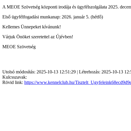
A MEOE Szövetség központi irodája és ügyfélszolgálata 2025. dece
Első ügyfélfogadási munkanap: 2026. január 5. (hétfő)
Kellemes Ünnepeket kívánunk!
Várjuk Önöket szeretettel az Újévben!
MEOE Szövetség
Utolsó módosítás: 2025-10-13 12:51:29 | Létrehozás: 2025-10-13 12:
Kulcsszavak:
Rövid link:
https://www.kennelclub.hu/Tisztelt_Ugyfeleink68ecd9d9