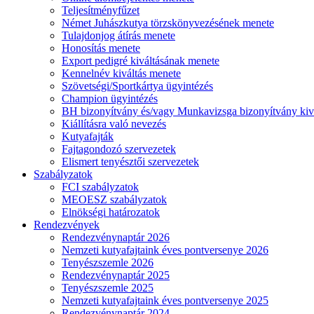
Teljesítményfűzet
Német Juhászkutya törzskönyvezésének menete
Tulajdonjog átírás menete
Honosítás menete
Export pedigré kiváltásának menete
Kennelnév kiváltás menete
Szövetségi/Sportkártya ügyintézés
Champion ügyintézés
BH bizonyítvány és/vagy Munkavizsga bizonyítvány kiv
Kiállításra való nevezés
Kutyafajták
Fajtagondozó szervezetek
Elismert tenyésztői szervezetek
Szabályzatok
FCI szabályzatok
MEOESZ szabályzatok
Elnökségi határozatok
Rendezvények
Rendezvénynaptár 2026
Nemzeti kutyafajtaink éves pontversenye 2026
Tenyészszemle 2026
Rendezvénynaptár 2025
Tenyészszemle 2025
Nemzeti kutyafajtaink éves pontversenye 2025
Rendezvénynaptár 2024