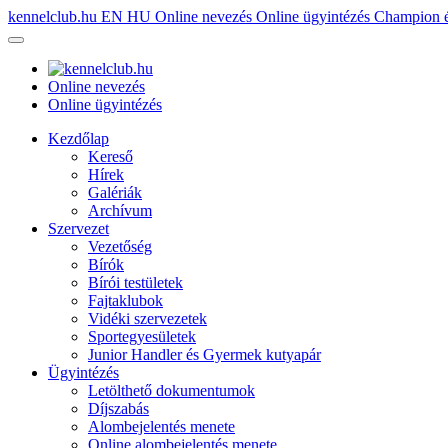
kennelclub.hu
EN
HU
Online nevezés
Online ügyintézés
Champion é
Online nevezés
Online ügyintézés
Kezdőlap
Kereső
Hírek
Galériák
Archívum
Szervezet
Vezetőség
Bírók
Bírói testületek
Fajtaklubok
Vidéki szervezetek
Sportegyesületek
Junior Handler és Gyermek kutyapár
Ügyintézés
Letölthető dokumentumok
Díjszabás
Alombejelentés menete
Online alombejelentés menete