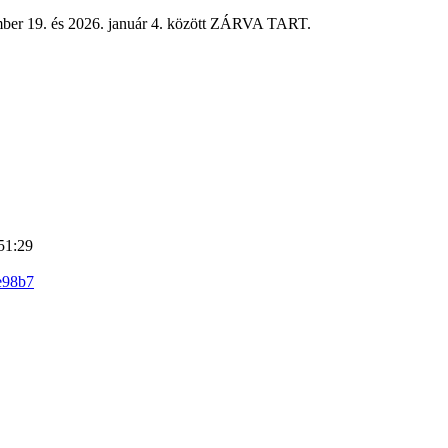
mber 19. és 2026. január 4. között ZÁRVA TART.
51:29
e98b7