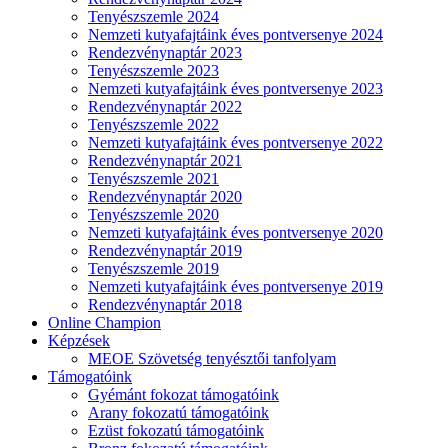
Tenyészszemle 2024
Nemzeti kutyafajtáink éves pontversenye 2024
Rendezvénynaptár 2023
Tenyészszemle 2023
Nemzeti kutyafajtáink éves pontversenye 2023
Rendezvénynaptár 2022
Tenyészszemle 2022
Nemzeti kutyafajtáink éves pontversenye 2022
Rendezvénynaptár 2021
Tenyészszemle 2021
Rendezvénynaptár 2020
Tenyészszemle 2020
Nemzeti kutyafajtáink éves pontversenye 2020
Rendezvénynaptár 2019
Tenyészszemle 2019
Nemzeti kutyafajtáink éves pontversenye 2019
Rendezvénynaptár 2018
Online Champion
Képzések
MEOE Szövetség tenyésztői tanfolyam
Támogatóink
Gyémánt fokozat támogatóink
Arany fokozatú támogatóink
Ezüst fokozatú támogatóink