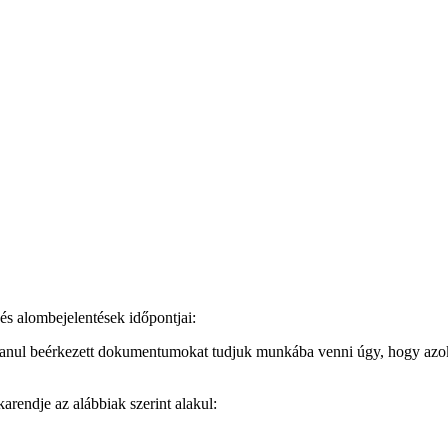
 alombejelentések időpontjai:
lanul beérkezett dokumentumokat tudjuk munkába venni úgy, hogy azokb
endje az alábbiak szerint alakul: