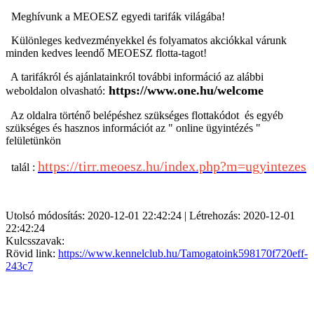
Meghívunk a
MEOESZ egyedi tarifák világába!
Különleges kedvezményekkel és folyamatos akciókkal várunk
minden kedves leendő MEOESZ flotta-tagot!
A tarifákról és ajánlatainkról további információ az alábbi
https://www.one.hu/welcome
weboldalon olvasható:
Az oldalra történő belépéshez szükséges
flottakódot és egyéb
szükséges és hasznos információt az " online ügyintézés "
felületünkön
https://tirr.meoesz.hu/index.php?m=ugyintezes
talál :
Utolsó módosítás: 2020-12-01 22:42:24 | Létrehozás: 2020-12-01
22:42:24
Kulcsszavak:
Rövid link:
https://www.kennelclub.hu/Tamogatoink598170f720eff-
243c7