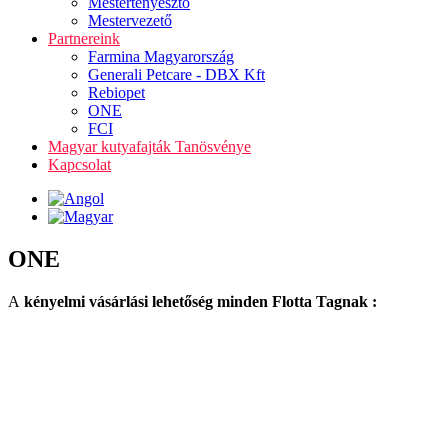
Mestertenyésztő
Mestervezető
Partnereink
Farmina Magyarország
Generali Petcare - DBX Kft
Rebiopet
ONE
FCI
Magyar kutyafajták Tanösvénye
Kapcsolat
ONE
A
kényelmi vásárlási lehetőség minden Flotta Tagnak :