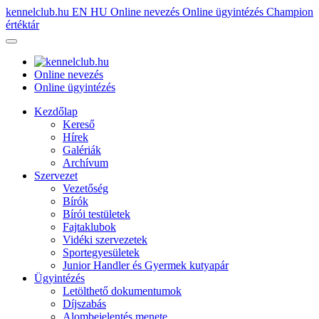
kennelclub.hu
EN
HU
Online nevezés
Online ügyintézés
Champion
értéktár
Online nevezés
Online ügyintézés
Kezdőlap
Kereső
Hírek
Galériák
Archívum
Szervezet
Vezetőség
Bírók
Bírói testületek
Fajtaklubok
Vidéki szervezetek
Sportegyesületek
Junior Handler és Gyermek kutyapár
Ügyintézés
Letölthető dokumentumok
Díjszabás
Alombejelentés menete