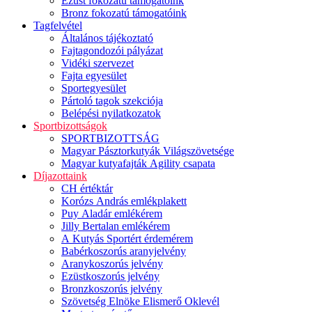
Ezüst fokozatú támogatóink
Bronz fokozatú támogatóink
Tagfelvétel
Általános tájékoztató
Fajtagondozói pályázat
Vidéki szervezet
Fajta egyesület
Sportegyesület
Pártoló tagok szekciója
Belépési nyilatkozatok
Sportbizottságok
SPORTBIZOTTSÁG
Magyar Pásztorkutyák Világszövetsége
Magyar kutyafajták Agility csapata
Díjazottaink
CH értéktár
Korózs András emlékplakett
Puy Aladár emlékérem
Jilly Bertalan emlékérem
A Kutyás Sportért érdemérem
Babérkoszorús aranyjelvény
Aranykoszorús jelvény
Ezüstkoszorús jelvény
Bronzkoszorús jelvény
Szövetség Elnöke Elismerő Oklevél