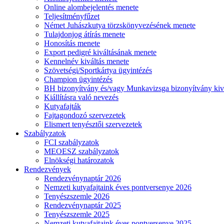
Online alombejelentés menete
Teljesítményfűzet
Német Juhászkutya törzskönyvezésének menete
Tulajdonjog átírás menete
Honosítás menete
Export pedigré kiváltásának menete
Kennelnév kiváltás menete
Szövetségi/Sportkártya ügyintézés
Champion ügyintézés
BH bizonyítvány és/vagy Munkavizsga bizonyítvány kiv
Kiállításra való nevezés
Kutyafajták
Fajtagondozó szervezetek
Elismert tenyésztői szervezetek
Szabályzatok
FCI szabályzatok
MEOESZ szabályzatok
Elnökségi határozatok
Rendezvények
Rendezvénynaptár 2026
Nemzeti kutyafajtaink éves pontversenye 2026
Tenyészszemle 2026
Rendezvénynaptár 2025
Tenyészszemle 2025
Nemzeti kutyafajtaink éves pontversenye 2025