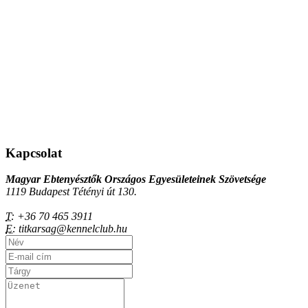
Kapcsolat
Magyar Ebtenyésztők Országos Egyesületeinek Szövetsége
1119 Budapest Tétényi út 130.
T:
+36 70 465 3911
E:
titkarsag@kennelclub.hu