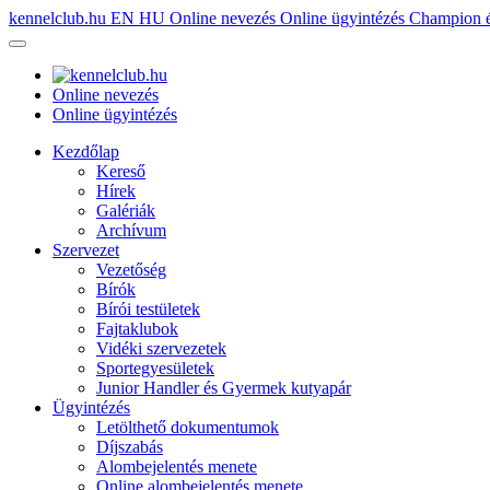
kennelclub.hu
EN
HU
Online nevezés
Online ügyintézés
Champion é
Online nevezés
Online ügyintézés
Kezdőlap
Kereső
Hírek
Galériák
Archívum
Szervezet
Vezetőség
Bírók
Bírói testületek
Fajtaklubok
Vidéki szervezetek
Sportegyesületek
Junior Handler és Gyermek kutyapár
Ügyintézés
Letölthető dokumentumok
Díjszabás
Alombejelentés menete
Online alombejelentés menete