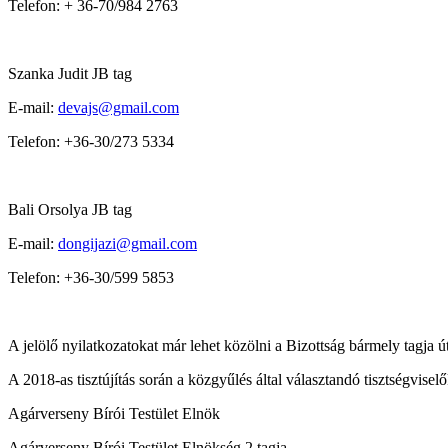
Telefon: + 36-70/984 2763
Szanka Judit JB tag
E-mail:
devajs@gmail.com
Telefon: +36-30/273 5334
Bali Orsolya JB tag
E-mail:
dongijazi@gmail.com
Telefon: +36-30/599 5853
A jelölő nyilatkozatokat már lehet közölni a Bizottság bármely tagja útj
A 2018-as tisztújítás során a közgyűlés által választandó tisztségvise
Agárverseny Bírói Testület Elnök
Agárverseny Bírói Testület Elnökség 2 tagja