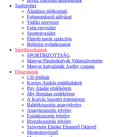
Bronz fokozatú támogatóink
Tagfelvétel
Általános tájékoztató
Fajtagondozói pályázat
Vidéki szervezet
Fajta egyesület
Sportegyesület
Pártoló tagok szekciója
Belépési nyilatkozatok
Sportbizottságok
SPORTBIZOTTSÁG
Magyar Pásztorkutyák Világszövetsége
Magyar kutyafajták Agility csapata
Díjazottaink
CH értéktár
Korózs András emlékplakett
Puy Aladár emlékérem
Jilly Bertalan emlékérem
A Kutyás Sportért érdemérem
Babérkoszorús aranyjelvény
Aranykoszorús jelvény
Ezüstkoszorús jelvény
Bronzkoszorús jelvény
Szövetség Elnöke Elismerő Oklevél
Mestertenyésztő