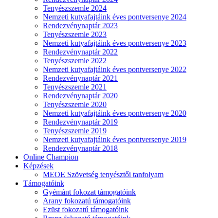
Tenyészszemle 2024
Nemzeti kutyafajtáink éves pontversenye 2024
Rendezvénynaptár 2023
Tenyészszemle 2023
Nemzeti kutyafajtáink éves pontversenye 2023
Rendezvénynaptár 2022
Tenyészszemle 2022
Nemzeti kutyafajtáink éves pontversenye 2022
Rendezvénynaptár 2021
Tenyészszemle 2021
Rendezvénynaptár 2020
Tenyészszemle 2020
Nemzeti kutyafajtáink éves pontversenye 2020
Rendezvénynaptár 2019
Tenyészszemle 2019
Nemzeti kutyafajtáink éves pontversenye 2019
Rendezvénynaptár 2018
Online Champion
Képzések
MEOE Szövetség tenyésztői tanfolyam
Támogatóink
Gyémánt fokozat támogatóink
Arany fokozatú támogatóink
Ezüst fokozatú támogatóink