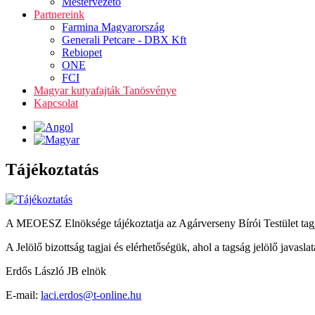
Mestervezető
Partnereink
Farmina Magyarország
Generali Petcare - DBX Kft
Rebiopet
ONE
FCI
Magyar kutyafajták Tanösvénye
Kapcsolat
Tájékoztatás
A MEOESZ Elnöksége tájékoztatja az Agárverseny Bírói Testület tagja
A Jelölő bizottság tagjai és elérhetőségük, ahol a tagság jelölő javaslat
Erdős László JB elnök
E-mail:
laci.erdos@t-online.hu