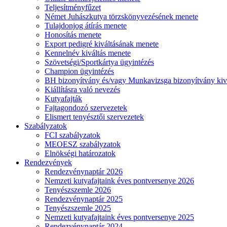
Teljesítményfűzet
Német Juhászkutya törzskönyvezésének menete
Tulajdonjog átírás menete
Honosítás menete
Export pedigré kiváltásának menete
Kennelnév kiváltás menete
Szövetségi/Sportkártya ügyintézés
Champion ügyintézés
BH bizonyítvány és/vagy Munkavizsga bizonyítvány kiv
Kiállításra való nevezés
Kutyafajták
Fajtagondozó szervezetek
Elismert tenyésztői szervezetek
Szabályzatok
FCI szabályzatok
MEOESZ szabályzatok
Elnökségi határozatok
Rendezvények
Rendezvénynaptár 2026
Nemzeti kutyafajtaink éves pontversenye 2026
Tenyészszemle 2026
Rendezvénynaptár 2025
Tenyészszemle 2025
Nemzeti kutyafajtaink éves pontversenye 2025
Rendezvénynaptár 2024