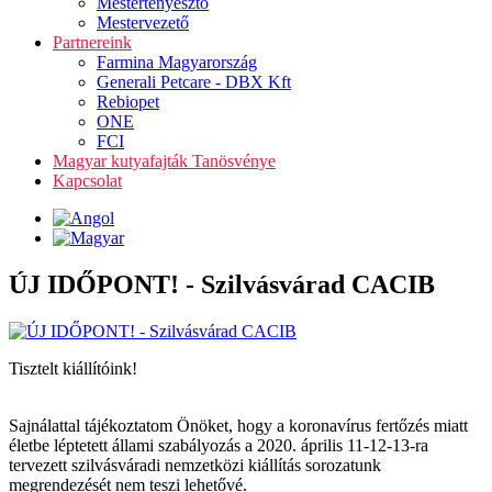
Mestertenyésztő
Mestervezető
Partnereink
Farmina Magyarország
Generali Petcare - DBX Kft
Rebiopet
ONE
FCI
Magyar kutyafajták Tanösvénye
Kapcsolat
ÚJ IDŐPONT! - Szilvásvárad CACIB
Tisztelt kiállítóink!
Sajnálattal tájékoztatom Önöket, hogy a koronavírus fertőzés miatt
életbe léptetett állami szabályozás a 2020. április 11-12-13-ra
tervezett szilvásváradi nemzetközi kiállítás sorozatunk
megrendezését nem teszi lehetővé.