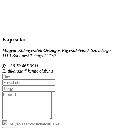
Kapcsolat
Magyar Ebtenyésztők Országos Egyesületeinek Szövetsége
1119 Budapest Tétényi út 130.
T:
+36 70 465 3911
E:
titkarsag@kennelclub.hu