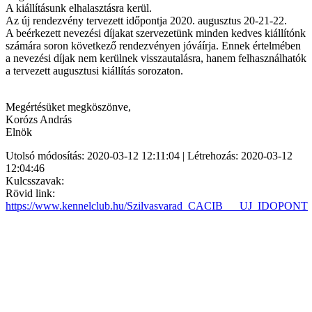
A kiállításunk elhalasztásra kerül.
Az új rendezvény tervezett időpontja 2020. augusztus 20-21-22.
A beérkezett nevezési díjakat szervezetünk minden kedves kiállítónk
számára soron következő rendezvényen jóváírja. Ennek értelmében
a nevezési díjak nem kerülnek visszautalásra, hanem felhasználhatók
a tervezett augusztusi kiállítás sorozaton.
Megértésüket megköszönve,
Korózs András
Elnök
Utolsó módosítás: 2020-03-12 12:11:04 | Létrehozás: 2020-03-12
12:04:46
Kulcsszavak:
Rövid link:
https://www.kennelclub.hu/Szilvasvarad_CACIB___UJ_IDOPONT