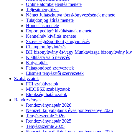
Online alombejelentés menete
Teljesítményfűzet
Német Juhászkutya törzskönyvezésének menete
Tulajdonjog átírás menete
Honosítás menete
Export pedigré kiváltásának menete
Kennelnév kiváltás menete
Szövetségi/Sportkártya ügyintézés
Champion ügyintézés
BH bizonyítvány és/vagy Munkavizsga bizonyítvány kiv
Kiállításra való nevezés
Kutyafajták
Fajtagondozó szervezetek
Elismert tenyésztői szervezetek
Szabályzatok
FCI szabályzatok
MEOESZ szabályzatok
Elnökségi határozatok
Rendezvények
Rendezvénynaptár 2026
Nemzeti kutyafajtaink éves pontversenye 2026
Tenyészszemle 2026
Rendezvénynaptár 2025
Tenyészszemle 2025
Nemzeti kutyafajtaink éves pontversenye 2025