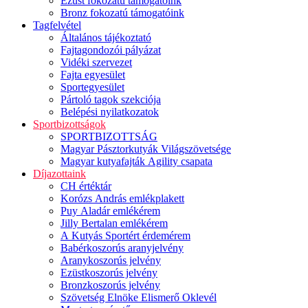
Ezüst fokozatú támogatóink
Bronz fokozatú támogatóink
Tagfelvétel
Általános tájékoztató
Fajtagondozói pályázat
Vidéki szervezet
Fajta egyesület
Sportegyesület
Pártoló tagok szekciója
Belépési nyilatkozatok
Sportbizottságok
SPORTBIZOTTSÁG
Magyar Pásztorkutyák Világszövetsége
Magyar kutyafajták Agility csapata
Díjazottaink
CH értéktár
Korózs András emlékplakett
Puy Aladár emlékérem
Jilly Bertalan emlékérem
A Kutyás Sportért érdemérem
Babérkoszorús aranyjelvény
Aranykoszorús jelvény
Ezüstkoszorús jelvény
Bronzkoszorús jelvény
Szövetség Elnöke Elismerő Oklevél