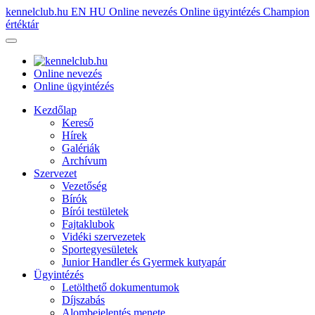
kennelclub.hu
EN
HU
Online nevezés
Online ügyintézés
Champion
értéktár
Online nevezés
Online ügyintézés
Kezdőlap
Kereső
Hírek
Galériák
Archívum
Szervezet
Vezetőség
Bírók
Bírói testületek
Fajtaklubok
Vidéki szervezetek
Sportegyesületek
Junior Handler és Gyermek kutyapár
Ügyintézés
Letölthető dokumentumok
Díjszabás
Alombejelentés menete