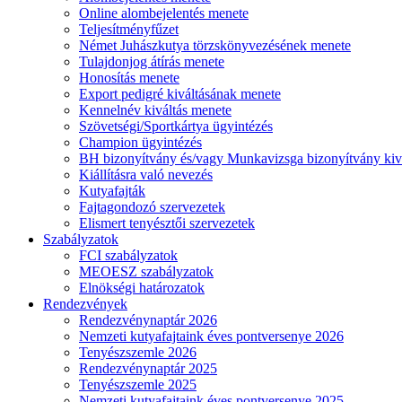
Online alombejelentés menete
Teljesítményfűzet
Német Juhászkutya törzskönyvezésének menete
Tulajdonjog átírás menete
Honosítás menete
Export pedigré kiváltásának menete
Kennelnév kiváltás menete
Szövetségi/Sportkártya ügyintézés
Champion ügyintézés
BH bizonyítvány és/vagy Munkavizsga bizonyítvány kiv
Kiállításra való nevezés
Kutyafajták
Fajtagondozó szervezetek
Elismert tenyésztői szervezetek
Szabályzatok
FCI szabályzatok
MEOESZ szabályzatok
Elnökségi határozatok
Rendezvények
Rendezvénynaptár 2026
Nemzeti kutyafajtaink éves pontversenye 2026
Tenyészszemle 2026
Rendezvénynaptár 2025
Tenyészszemle 2025
Nemzeti kutyafajtaink éves pontversenye 2025