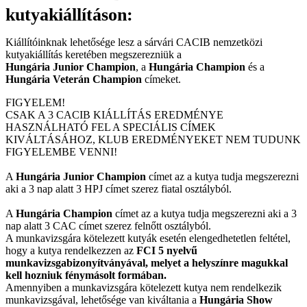
kutyakiállításon:
Kiállítóinknak lehetősége lesz a sárvári CACIB nemzetközi
kutyakiállítás keretében megszerezniük a
Hungária Junior Champion
, a
Hungária Champion
és a
Hungária Veterán Champion
címeket.
FIGYELEM!
CSAK A 3 CACIB KIÁLLÍTÁS EREDMÉNYE
HASZNÁLHATÓ FEL A SPECIÁLIS CÍMEK
KIVÁLTÁSÁHOZ, KLUB EREDMÉNYEKET NEM TUDUNK
FIGYELEMBE VENNI!
A
Hungária Junior Champion
címet az a kutya tudja megszerezni
aki a 3 nap alatt 3 HPJ címet szerez fiatal osztályból.
A
Hungária Champion
címet az a kutya tudja megszerezni aki a 3
nap alatt 3 CAC címet szerez felnőtt osztályból.
A munkavizsgára kötelezett kutyák esetén elengedhetetlen feltétel,
hogy a kutya rendelkezzen az
FCI 5 nyelvű
munkavizsgabizonyítványával, melyet a helyszínre magukkal
kell hozniuk fénymásolt formában.
Amennyiben a munkavizsgára kötelezett kutya nem rendelkezik
munkavizsgával, lehetősége van kiváltania a
Hungária Show