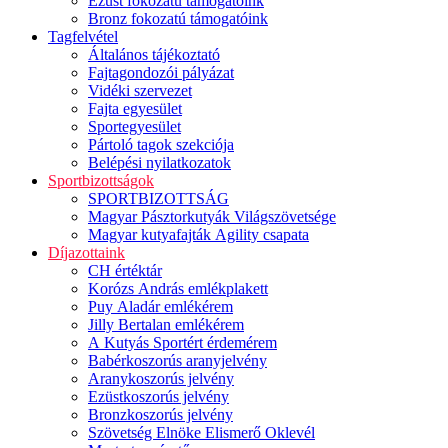
Ezüst fokozatú támogatóink
Bronz fokozatú támogatóink
Tagfelvétel
Általános tájékoztató
Fajtagondozói pályázat
Vidéki szervezet
Fajta egyesület
Sportegyesület
Pártoló tagok szekciója
Belépési nyilatkozatok
Sportbizottságok
SPORTBIZOTTSÁG
Magyar Pásztorkutyák Világszövetsége
Magyar kutyafajták Agility csapata
Díjazottaink
CH értéktár
Korózs András emlékplakett
Puy Aladár emlékérem
Jilly Bertalan emlékérem
A Kutyás Sportért érdemérem
Babérkoszorús aranyjelvény
Aranykoszorús jelvény
Ezüstkoszorús jelvény
Bronzkoszorús jelvény
Szövetség Elnöke Elismerő Oklevél