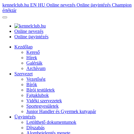
kennelclub.hu
EN
HU
Online nevezés
Online ügyintézés
Champion
értéktár
Online nevezés
Online ügyintézés
Kezdőlap
Kereső
Hírek
Galériák
Archívum
Szervezet
Vezetőség
Bírók
Bírói testületek
Fajtaklubok
Vidéki szervezetek
Sportegyesületek
Junior Handler és Gyermek kutyapár
Ügyintézés
Letölthető dokumentumok
Díjszabás
Alombejelentés menete