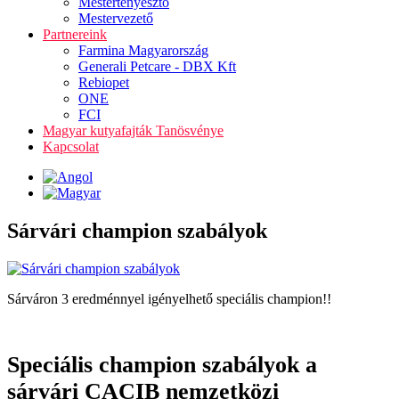
Mestertenyésztő
Mestervezető
Partnereink
Farmina Magyarország
Generali Petcare - DBX Kft
Rebiopet
ONE
FCI
Magyar kutyafajták Tanösvénye
Kapcsolat
Sárvári champion szabályok
Sárváron 3 eredménnyel igényelhető speciális champion!!
Speciális champion szabályok a
sárvári CACIB nemzetközi