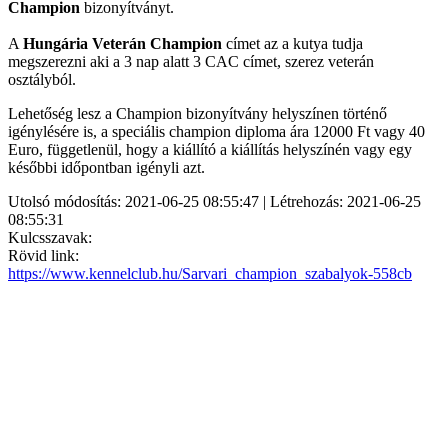
Champion
bizonyítványt.
A
Hungária Veterán Champion
címet az a kutya tudja
megszerezni aki a 3 nap alatt 3 CAC címet, szerez veterán
osztályból.
Lehetőség lesz a Champion bizonyítvány helyszínen történő
igénylésére is, a speciális champion diploma ára 12000 Ft vagy 40
Euro, függetlenül, hogy a kiállító a kiállítás helyszínén vagy egy
későbbi időpontban igényli azt.
Utolsó módosítás: 2021-06-25 08:55:47 | Létrehozás: 2021-06-25
08:55:31
Kulcsszavak:
Rövid link:
https://www.kennelclub.hu/Sarvari_champion_szabalyok-558cb