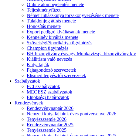
Online alombejelentés menete
Teljesítményfűzet
Német Juhászkutya törzskönyvezésének menete
Tulajdonjog átírás menete
Honosítás menete
Export pedigré kiváltásának menete
Kennelnév kiváltás menete
Szövetségi/Sportkártya ügyintézés
Champion ügyintézés
BH bizonyítvány és/vagy Munkavizsga bizonyítvány kiv
Kiállításra való nevezés
Kutyafajták
Fajtagondozó szervezetek
Elismert tenyésztői szervezetek
Szabályzatok
FCI szabályzatok
MEOESZ szabályzatok
Elnökségi határozatok
Rendezvények
Rendezvénynaptár 2026
Nemzeti kutyafajtaink éves pontversenye 2026
Tenyészszemle 2026
Rendezvénynaptár 2025
Tenyészszemle 2025
Nemzeti kutyafajtaink éves pontversenye 2025