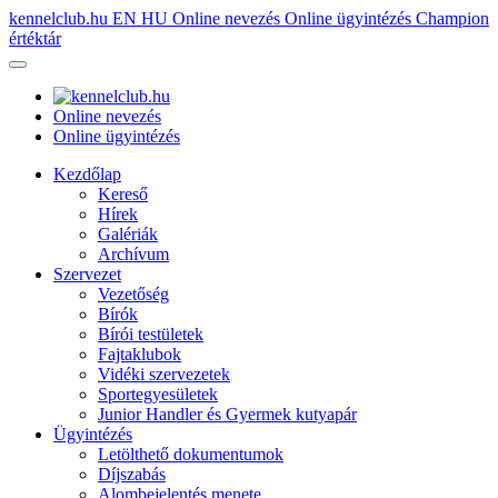
kennelclub.hu
EN
HU
Online nevezés
Online ügyintézés
Champion
értéktár
Online nevezés
Online ügyintézés
Kezdőlap
Kereső
Hírek
Galériák
Archívum
Szervezet
Vezetőség
Bírók
Bírói testületek
Fajtaklubok
Vidéki szervezetek
Sportegyesületek
Junior Handler és Gyermek kutyapár
Ügyintézés
Letölthető dokumentumok
Díjszabás
Alombejelentés menete