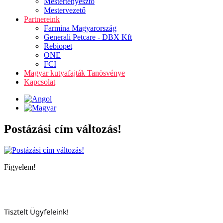
Mestertenyésztő
Mestervezető
Partnereink
Farmina Magyarország
Generali Petcare - DBX Kft
Rebiopet
ONE
FCI
Magyar kutyafajták Tanösvénye
Kapcsolat
Postázási cím változás!
Figyelem!
Tisztelt Ügyfeleink!