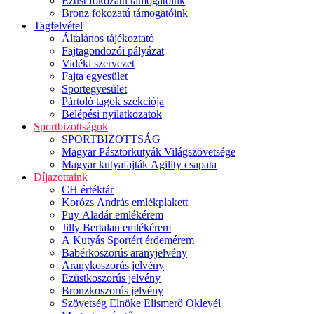
Ezüst fokozatú támogatóink
Bronz fokozatú támogatóink
Tagfelvétel
Általános tájékoztató
Fajtagondozói pályázat
Vidéki szervezet
Fajta egyesület
Sportegyesület
Pártoló tagok szekciója
Belépési nyilatkozatok
Sportbizottságok
SPORTBIZOTTSÁG
Magyar Pásztorkutyák Világszövetsége
Magyar kutyafajták Agility csapata
Díjazottaink
CH értéktár
Korózs András emlékplakett
Puy Aladár emlékérem
Jilly Bertalan emlékérem
A Kutyás Sportért érdemérem
Babérkoszorús aranyjelvény
Aranykoszorús jelvény
Ezüstkoszorús jelvény
Bronzkoszorús jelvény
Szövetség Elnöke Elismerő Oklevél