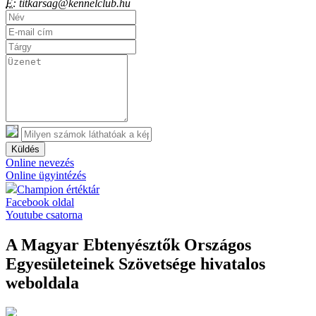
E:
titkarsag@kennelclub.hu
Küldés
Online nevezés
Online ügyintézés
Champion értéktár
Facebook oldal
Youtube csatorna
A Magyar Ebtenyésztők Országos
Egyesületeinek Szövetsége hivatalos
weboldala