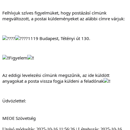
Felhívjuk szíves figyelmüket, hogy postázásí címünk 
megváltozott, a postai küldeményeket az alábbi címre várjuk:
1119 Budapest, Tétényi út 130.
Figyelem
Az eddigi levelezési címünk megszűnik, az ide küldött 
anyagokat a posta vissza fogja küldeni a feladónak
Üdvözlettel:
MEOE Szövetség
Utolsó módosítás: 2025-10-16 11:56:26 | Létrehozás: 2025-10-16