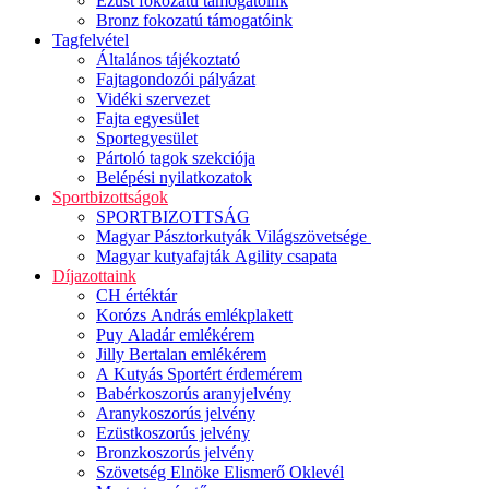
Ezüst fokozatú támogatóink
Bronz fokozatú támogatóink
Tagfelvétel
Általános tájékoztató
Fajtagondozói pályázat
Vidéki szervezet
Fajta egyesület
Sportegyesület
Pártoló tagok szekciója
Belépési nyilatkozatok
Sportbizottságok
SPORTBIZOTTSÁG
Magyar Pásztorkutyák Világszövetsége
Magyar kutyafajták Agility csapata
Díjazottaink
CH értéktár
Korózs András emlékplakett
Puy Aladár emlékérem
Jilly Bertalan emlékérem
A Kutyás Sportért érdemérem
Babérkoszorús aranyjelvény
Aranykoszorús jelvény
Ezüstkoszorús jelvény
Bronzkoszorús jelvény
Szövetség Elnöke Elismerő Oklevél