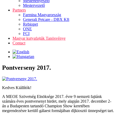
Mestertenyésztő
Mestervezető
Partners
Farmina Magyarország
Generali Petcare - DBX Kft
Rebiopet
ONE
FCI
Magyar kutyafajták Tanösvénye
Contact
Pontverseny 2017.
Kedves Kiállítók!
A MEOE Szövetség Elnöksége 2017. évre 9 nemzeti fajtánk
számára éves pontversenyt hirdet, mely alapján 2017. december 2-
án a Budapesten tartandó Champion Show keretében
megrendezésre kerülő gálaest formájában díjkiosztó ünnepséget tart.