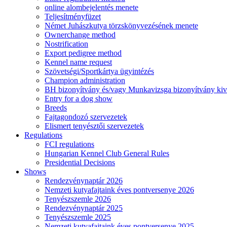
online alombejelentés menete
Teljesítményfüzet
Német Juhászkutya törzskönyvezésének menete
Ownerchange method
Nostrification
Export pedigree method
Kennel name request
Szövetségi/Sportkártya ügyintézés
Champion administration
BH bizonyítvány és/vagy Munkavizsga bizonyítvány kiv
Entry for a dog show
Breeds
Fajtagondozó szervezetek
Elismert tenyésztői szervezetek
Regulations
FCI regulations
Hungarian Kennel Club General Rules
Presidential Decisions
Shows
Rendezvénynaptár 2026
Nemzeti kutyafajtaink éves pontversenye 2026
Tenyészszemle 2026
Rendezvénynaptár 2025
Tenyészszemle 2025
Nemzeti kutyafajtaink éves pontversenye 2025