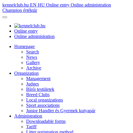
kennelclub.hu
EN
HU
Online entry
Online administration
Champion értéktár
Online entry
Online administration
Homepage
Search
News
Gallery
Archive
Organization
Management
Judges
Bírói testületek
Breed Clubs
Local organizations
Sport associations
Junior Handler és Gyermek kutyapár
Administration
Downloadable forms
Tariff
Litter registration method