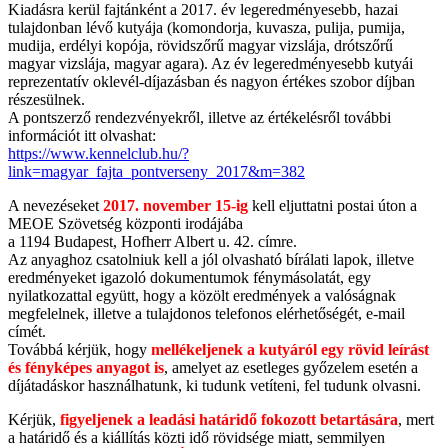
Kiadásra kerül fajtánként a 2017. év legeredményesebb, hazai
tulajdonban lévő kutyája (komondorja, kuvasza, pulija, pumija,
mudija, erdélyi kopója, rövidszőrű magyar vizslája, drótszőrű
magyar vizslája, magyar agara). Az év legeredményesebb kutyái
reprezentatív oklevél-díjazásban és nagyon értékes szobor díjban
részesülnek.
A pontszerző rendezvényekről, illetve az értékelésről további
információt itt olvashat:
https://www.kennelclub.hu/?
link=magyar_fajta_pontverseny_2017&m=382
A nevezéseket
2017. november 15-ig
kell eljuttatni postai úton a
MEOE Szövetség központi irodájába
a 1194 Budapest, Hofherr Albert u. 42. címre.
Az anyaghoz csatolniuk kell a jól olvasható bírálati lapok, illetve
eredményeket igazoló dokumentumok fénymásolatát, egy
nyilatkozattal együtt, hogy a közölt eredmények a valóságnak
megfelelnek, illetve a tulajdonos telefonos elérhetőségét, e-mail
címét.
Továbbá kérjük, hogy
mellékeljenek a kutyáról egy rövid leírást
és fényképes anyagot is
, amelyet az esetleges győzelem esetén a
díjátadáskor használhatunk, ki tudunk vetíteni, fel tudunk olvasni.
Kérjük,
figyeljenek a leadási határidő fokozott betartására
, mert
a határidő és a kiállítás közti idő rövidsége miatt, semmilyen