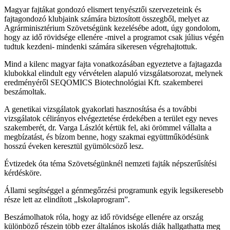
Magyar fajtákat gondozó elismert tenyésztői szervezeteink és
fajtagondozó klubjaink számára biztosított összegből, melyet az
Agrárminisztérium Szövetségünk kezelésébe adott, úgy gondolom,
hogy az idő rövidsége ellenére -mivel a programot csak július végén
tudtuk kezdeni- mindenki számára sikeresen végrehajtottuk.
Mind a kilenc magyar fajta vonatkozásában egyeztetve a fajtagazda
klubokkal elindult egy vérvételen alapuló vizsgálatsorozat, melynek
eredményéről SEQOMICS Biotechnológiai Kft. szakemberei
beszámoltak.
A genetikai vizsgálatok gyakorlati hasznosítása és a további
vizsgálatok célirányos elvégeztetése érdekében a terület egy neves
szakemberét, dr. Varga Lászlót kértük fel, aki örömmel vállalta a
megbízatást, és bízom benne, hogy szakmai együttműködésünk
hosszú éveken keresztül gyümölcsöző lesz.
Évtizedek óta téma Szövetségünknél nemzeti fajták népszerűsítési
kérdésköre.
Állami segítséggel a génmegőrzési programunk egyik legsikeresebb
része lett az elindított „Iskolaprogram”.
Beszámolhatok róla, hogy az idő rövidsége ellenére az ország
különböző részein több ezer általános iskolás diák hallgathatta meg