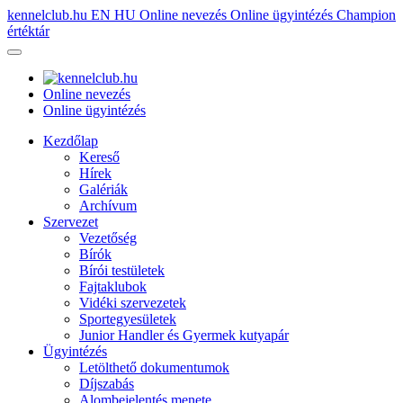
kennelclub.hu
EN
HU
Online nevezés
Online ügyintézés
Champion
értéktár
Online nevezés
Online ügyintézés
Kezdőlap
Kereső
Hírek
Galériák
Archívum
Szervezet
Vezetőség
Bírók
Bírói testületek
Fajtaklubok
Vidéki szervezetek
Sportegyesületek
Junior Handler és Gyermek kutyapár
Ügyintézés
Letölthető dokumentumok
Díjszabás
Alombejelentés menete