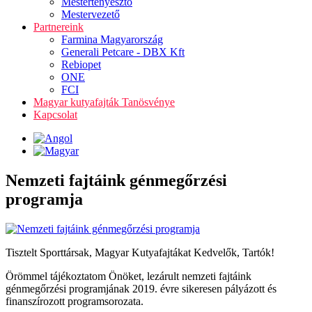
Mestertenyésztő
Mestervezető
Partnereink
Farmina Magyarország
Generali Petcare - DBX Kft
Rebiopet
ONE
FCI
Magyar kutyafajták Tanösvénye
Kapcsolat
Nemzeti fajtáink génmegőrzési
programja
Tisztelt Sporttársak, Magyar Kutyafajtákat Kedvelők, Tartók!
Örömmel tájékoztatom Önöket, lezárult nemzeti fajtáink
génmegőrzési programjának 2019. évre sikeresen pályázott és
finanszírozott programsorozata.