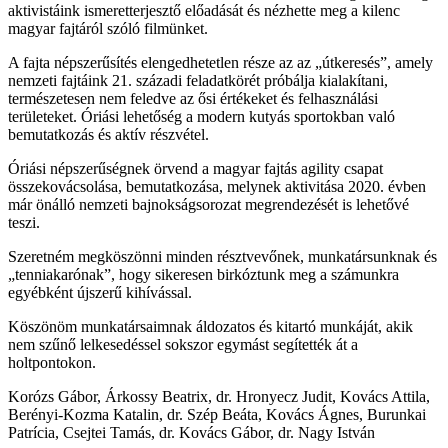
aktivistáink ismeretterjesztő előadását és nézhette meg a kilenc
magyar fajtáról szóló filmünket.
A fajta népszerűsítés elengedhetetlen része az az „útkeresés”, amely
nemzeti fajtáink 21. századi feladatkörét próbálja kialakítani,
természetesen nem feledve az ősi értékeket és felhasználási
területeket. Óriási lehetőség a modern kutyás sportokban való
bemutatkozás és aktív részvétel.
Óriási népszerűségnek örvend a magyar fajtás agility csapat
összekovácsolása, bemutatkozása, melynek aktivitása 2020. évben
már önálló nemzeti bajnokságsorozat megrendezését is lehetővé
teszi.
Szeretném megköszönni minden résztvevőnek, munkatársunknak és
„tenniakarónak”, hogy sikeresen birkóztunk meg a számunkra
egyébként újszerű kihívással.
Köszönöm munkatársaimnak áldozatos és kitartó munkáját, akik
nem szűnő lelkesedéssel sokszor egymást segítették át a
holtpontokon.
Korózs Gábor, Árkossy Beatrix, dr. Hronyecz Judit, Kovács Attila,
Berényi-Kozma Katalin, dr. Szép Beáta, Kovács Ágnes, Burunkai
Patrícia, Csejtei Tamás, dr. Kovács Gábor, dr. Nagy István