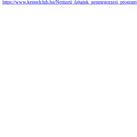
https://www.kennelclub.hu/Nemzeti_fajtaink_genmegorzesi_program