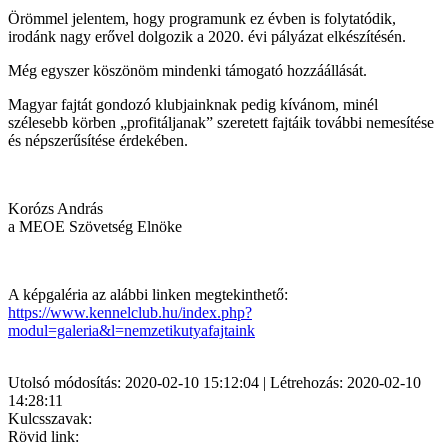
Örömmel jelentem, hogy programunk ez évben is folytatódik,
irodánk nagy erővel dolgozik a 2020. évi pályázat elkészítésén.
Még egyszer köszönöm mindenki támogató hozzáállását.
Magyar fajtát gondozó klubjainknak pedig kívánom, minél
szélesebb körben „profitáljanak” szeretett fajtáik további nemesítése
és népszerűsítése érdekében.
Korózs András
a MEOE Szövetség Elnöke
A képgaléria az alábbi linken megtekinthető:
https://www.kennelclub.hu/index.php?
modul=galeria&l=nemzetikutyafajtaink
Utolsó módosítás: 2020-02-10 15:12:04 | Létrehozás: 2020-02-10
14:28:11
Kulcsszavak:
Rövid link: