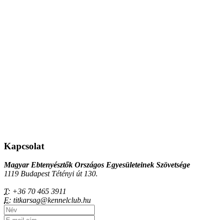
Kapcsolat
Magyar Ebtenyésztők Országos Egyesületeinek Szövetsége
1119 Budapest Tétényi út 130.
T:
+36 70 465 3911
E:
titkarsag@kennelclub.hu