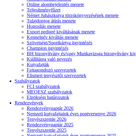
Online alombejelentés menete
Teljesítményfűzet
Német Juhászkutya törzskönyvezésének menete
Tulajdonjog átírás menete
Honosítás menete
Export pedigré kiváltásának menete
Kennelnév kiváltás menete
Szövetségi/Sportkártya ügyintézés
Champion ügyintézés
BH bizonyítvány és/vagy Munkavizsga bizonyítvány kiv
Kiállításra való nevezés
Kutyafajták
Fajtagondozó szervezetek
Elismert tenyésztői szervezetek
Szabályzatok
FCI szabályzatok
MEOESZ szabályzatok
Elnökségi határozatok
Rendezvények
Rendezvénynaptár 2026
Nemzeti kutyafajtaink éves pontversenye 2026
Tenyészszemle 2026
Rendezvénynaptár 2025
Tenyészszemle 2025
Nemzeti kutyafajtaink éves pontversenye 2025