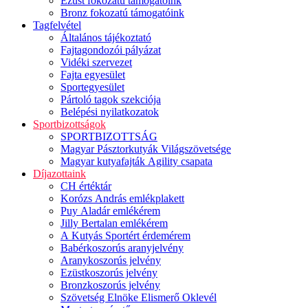
Ezüst fokozatú támogatóink
Bronz fokozatú támogatóink
Tagfelvétel
Általános tájékoztató
Fajtagondozói pályázat
Vidéki szervezet
Fajta egyesület
Sportegyesület
Pártoló tagok szekciója
Belépési nyilatkozatok
Sportbizottságok
SPORTBIZOTTSÁG
Magyar Pásztorkutyák Világszövetsége
Magyar kutyafajták Agility csapata
Díjazottaink
CH értéktár
Korózs András emlékplakett
Puy Aladár emlékérem
Jilly Bertalan emlékérem
A Kutyás Sportért érdemérem
Babérkoszorús aranyjelvény
Aranykoszorús jelvény
Ezüstkoszorús jelvény
Bronzkoszorús jelvény
Szövetség Elnöke Elismerő Oklevél