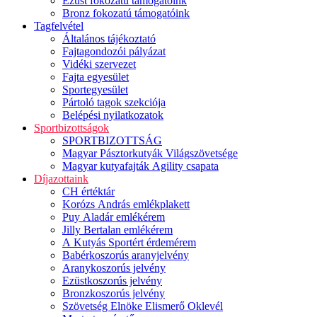
Ezüst fokozatú támogatóink
Bronz fokozatú támogatóink
Tagfelvétel
Általános tájékoztató
Fajtagondozói pályázat
Vidéki szervezet
Fajta egyesület
Sportegyesület
Pártoló tagok szekciója
Belépési nyilatkozatok
Sportbizottságok
SPORTBIZOTTSÁG
Magyar Pásztorkutyák Világszövetsége
Magyar kutyafajták Agility csapata
Díjazottaink
CH értéktár
Korózs András emlékplakett
Puy Aladár emlékérem
Jilly Bertalan emlékérem
A Kutyás Sportért érdemérem
Babérkoszorús aranyjelvény
Aranykoszorús jelvény
Ezüstkoszorús jelvény
Bronzkoszorús jelvény
Szövetség Elnöke Elismerő Oklevél