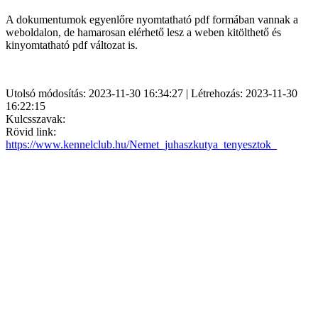
A dokumentumok egyenlőre nyomtatható pdf formában vannak a
weboldalon, de hamarosan elérhető lesz a weben kitölthető és
kinyomtatható pdf változat is.
Utolsó módosítás: 2023-11-30 16:34:27 | Létrehozás: 2023-11-30
16:22:15
Kulcsszavak:
Rövid link:
https://www.kennelclub.hu/Nemet_juhaszkutya_tenyesztok_