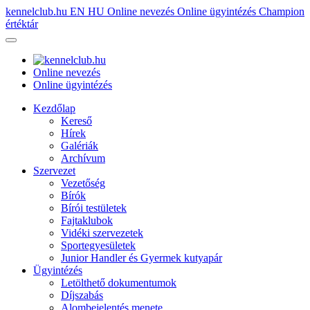
kennelclub.hu
EN
HU
Online nevezés
Online ügyintézés
Champion
értéktár
Online nevezés
Online ügyintézés
Kezdőlap
Kereső
Hírek
Galériák
Archívum
Szervezet
Vezetőség
Bírók
Bírói testületek
Fajtaklubok
Vidéki szervezetek
Sportegyesületek
Junior Handler és Gyermek kutyapár
Ügyintézés
Letölthető dokumentumok
Díjszabás
Alombejelentés menete