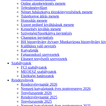
Online alombejelentés menete
Teljesítményfűzet
Német Juhászkutya törzskönyvezésének menete
Tulajdonjog átírás menete
Honosítás menete
Export pedigré kiváltásának menete
Kennelnév kiváltás menete
Szövetségi/Sportkártya ügyintézés
Champion ügyintézés
BH bizonyítvány és/vagy Munkavizsga bizonyítvány kiv
Kiállításra való nevezés
Kutyafajták
Fajtagondozó szervezetek
Elismert tenyésztői szervezetek
Szabályzatok
FCI szabályzatok
MEOESZ szabályzatok
Elnökségi határozatok
Rendezvények
Rendezvénynaptár 2026
Nemzeti kutyafajtaink éves pontversenye 2026
Tenyészszemle 2026
Rendezvénynaptár 2025
Tenyészszemle 2025
Nemzeti kutyafajtaink éves pontversenye 2025