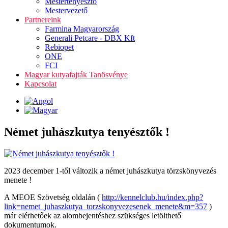
Mestertenyésztő
Mestervezető
Partnereink
Farmina Magyarország
Generali Petcare - DBX Kft
Rebiopet
ONE
FCI
Magyar kutyafajták Tanösvénye
Kapcsolat
Német juhászkutya tenyésztők !
2023 december 1-től változik a német juhászkutya törzskönyvezés
menete !
A MEOE Szövetség oldalán (
http://kennelclub.hu/index.php?
link=nemet_juhaszkutya_torzskonyvezesenek_menete&m=357
)
már elérhetőek az alombejentéshez szükséges letölthető
dokumentumok.