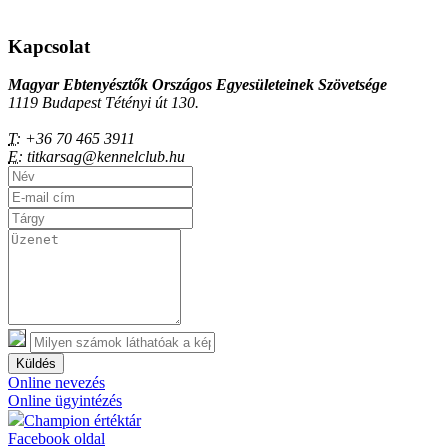
Kapcsolat
Magyar Ebtenyésztők Országos Egyesületeinek Szövetsége
1119 Budapest Tétényi út 130.
T:
+36 70 465 3911
E:
titkarsag@kennelclub.hu
Küldés
Online nevezés
Online ügyintézés
Champion értéktár
Facebook oldal