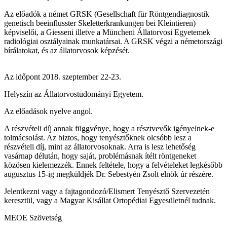
Az előadók a német GRSK (Gesellschaft für Röntgendiagnostik
genetisch beeinflusster Skeletterkrankungen bei Kleintieren)
képviselői, a Giesseni illetve a Müncheni Állatorvosi Egyetemek
radiológiai osztályainak munkatársai. A GRSK végzi a németországi
bírálatokat, és az állatorvosok képzését.
Az időpont 2018. szeptember 22-23.
Helyszín az Állatorvostudományi Egyetem.
Az előadások nyelve angol.
A részvételi díj annak függvénye, hogy a résztvevők igényelnek-e
tolmácsolást. Az biztos, hogy tenyésztőknek olcsóbb lesz a
részvételi díj, mint az állatorvosoknak. Arra is lesz lehetőség
vasárnap délután, hogy saját, problémásnak ítélt röntgeneket
közösen kielemezzék. Ennek feltétele, hogy a felvételeket legkésőbb
augusztus 15-ig megküldjék Dr. Sebestyén Zsolt elnök úr részére.
Jelentkezni vagy a fajtagondozó/Elismert Tenyésztő Szervezetén
keresztül, vagy a Magyar Kisállat Ortopédiai Egyesületnél tudnak.
MEOE Szövetség