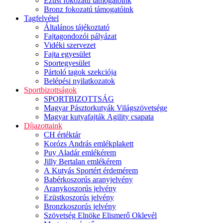
Ezüst fokozatú támogatóink
Bronz fokozatú támogatóink
Tagfelvétel
Általános tájékoztató
Fajtagondozói pályázat
Vidéki szervezet
Fajta egyesület
Sportegyesület
Pártoló tagok szekciója
Belépési nyilatkozatok
Sportbizottságok
SPORTBIZOTTSÁG
Magyar Pásztorkutyák Világszövetsége
Magyar kutyafajták Agility csapata
Díjazottaink
CH értéktár
Korózs András emlékplakett
Puy Aladár emlékérem
Jilly Bertalan emlékérem
A Kutyás Sportért érdemérem
Babérkoszorús aranyjelvény
Aranykoszorús jelvény
Ezüstkoszorús jelvény
Bronzkoszorús jelvény
Szövetség Elnöke Elismerő Oklevél