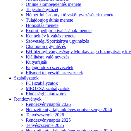
Online alombejelentés menete
Teljesítményfűzet
Német Juhászkutya törzskönyvezésének menete
Tulajdonjog átírás menete
Honosítás menete
Export pedigré kiváltásának menete
Kennelnév kiváltás menete
Szövetségi/Sportkártya ügyintézés
Champion ügyintézés
BH bizonyítvány és/vagy Munkavizsga bizonyítvány kiv
Kiállításra való nevezés
Kutyafajták
Fajtagondozó szervezetek
Elismert tenyésztői szervezetek
Szabályzatok
FCI szabályzatok
MEOESZ szabályzatok
Elnökségi határozatok
Rendezvények
Rendezvénynaptár 2026
Nemzeti kutyafajtaink éves pontversenye 2026
Tenyészszemle 2026
Rendezvénynaptár 2025
Tenyészszemle 2025
Nemzeti kutyafajtaink éves pontversenye 2025