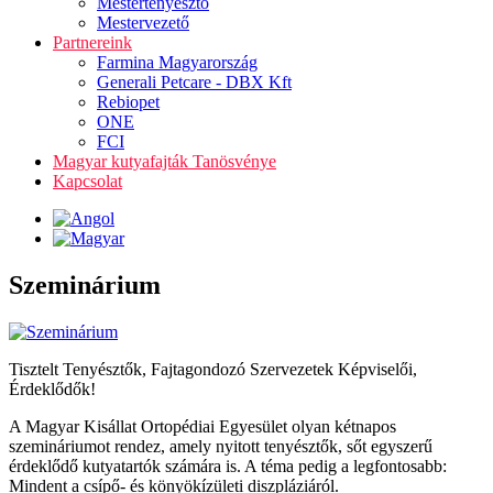
Mestertenyésztő
Mestervezető
Partnereink
Farmina Magyarország
Generali Petcare - DBX Kft
Rebiopet
ONE
FCI
Magyar kutyafajták Tanösvénye
Kapcsolat
Szeminárium
Tisztelt Tenyésztők, Fajtagondozó Szervezetek Képviselői,
Érdeklődők!
A Magyar Kisállat Ortopédiai Egyesület olyan kétnapos
szemináriumot rendez, amely nyitott tenyésztők, sőt egyszerű
érdeklődő kutyatartók számára is. A téma pedig a legfontosabb:
Mindent a csípő- és könyökízületi diszpláziáról.