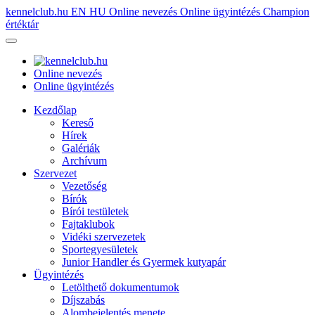
kennelclub.hu
EN
HU
Online nevezés
Online ügyintézés
Champion
értéktár
Online nevezés
Online ügyintézés
Kezdőlap
Kereső
Hírek
Galériák
Archívum
Szervezet
Vezetőség
Bírók
Bírói testületek
Fajtaklubok
Vidéki szervezetek
Sportegyesületek
Junior Handler és Gyermek kutyapár
Ügyintézés
Letölthető dokumentumok
Díjszabás
Alombejelentés menete