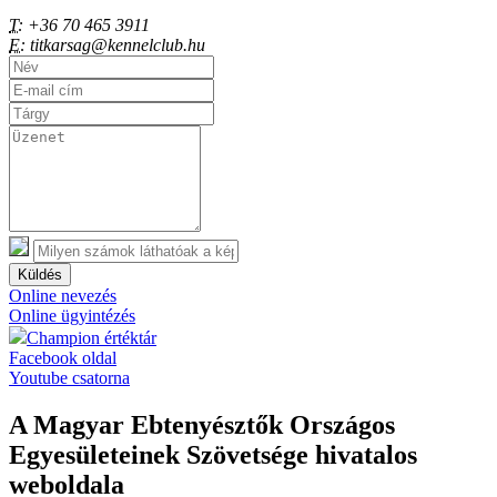
T:
+36 70 465 3911
E:
titkarsag@kennelclub.hu
Küldés
Online nevezés
Online ügyintézés
Champion értéktár
Facebook oldal
Youtube csatorna
A Magyar Ebtenyésztők Országos
Egyesületeinek Szövetsége hivatalos
weboldala