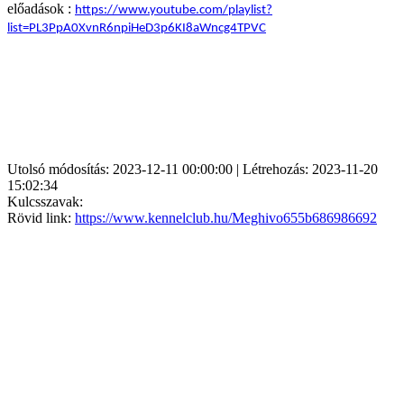
előadások :
https://www.youtube.com/playlist?
list=PL3PpA0XvnR6npiHeD3p6KI8aWncg4TPVC
Utolsó módosítás: 2023-12-11 00:00:00 | Létrehozás: 2023-11-20
15:02:34
Kulcsszavak:
Rövid link:
https://www.kennelclub.hu/Meghivo655b686986692