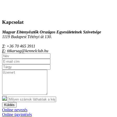
Kapcsolat
Magyar Ebtenyésztők Országos Egyesületeinek Szövetsége
1119 Budapest Tétényi út 130.
T:
+36 70 465 3911
E:
titkarsag@kennelclub.hu
Küldés
Online nevezés
Online ügyintézés