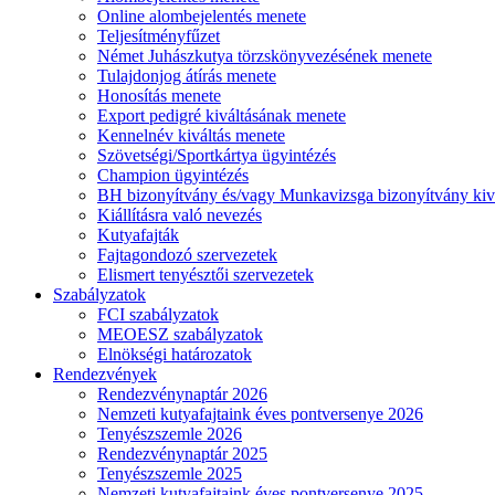
Online alombejelentés menete
Teljesítményfűzet
Német Juhászkutya törzskönyvezésének menete
Tulajdonjog átírás menete
Honosítás menete
Export pedigré kiváltásának menete
Kennelnév kiváltás menete
Szövetségi/Sportkártya ügyintézés
Champion ügyintézés
BH bizonyítvány és/vagy Munkavizsga bizonyítvány kiv
Kiállításra való nevezés
Kutyafajták
Fajtagondozó szervezetek
Elismert tenyésztői szervezetek
Szabályzatok
FCI szabályzatok
MEOESZ szabályzatok
Elnökségi határozatok
Rendezvények
Rendezvénynaptár 2026
Nemzeti kutyafajtaink éves pontversenye 2026
Tenyészszemle 2026
Rendezvénynaptár 2025
Tenyészszemle 2025
Nemzeti kutyafajtaink éves pontversenye 2025