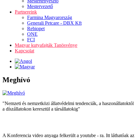
Mestertenyésztő
Mestervezető
Partnereink
Farmina Magyarország
Generali Petcare - DBX Kft
Rebiopet
ONE
FCI
Magyar kutyafajták Tanösvénye
Kapcsolat
Meghívó
"Nemzeti és nemzetközi állatvédelmi tendenciák, a haszonállatoktól
a díszállatokon keresztül a társállatokig"
A Konferencia video anyaga felkerült a youtube - ra. Itt láthatóak az