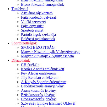
Ezüst fokozatú támogatóink
Bronz fokozatú támogatóink
Tagfelvétel
Általános tájékoztató
Fajtagondozói pályázat
Vidéki szervezet
Fajta egyesület
Sportegyesület
Pártoló tagok szekciója
Belépési nyilatkozatok
Sportbizottságok
SPORTBIZOTTSÁG
Magyar Pásztorkutyák Világszövetsége
Magyar kutyafajták Agility csapata
Díjazottaink
CH értéktár
Korózs András emlékplakett
Puy Aladár emlékérem
Jilly Bertalan emlékérem
A Kutyás Sportért érdemérem
Babérkoszorús aranyjelvény
Aranykoszorús jelvény
Ezüstkoszorús jelvény
Bronzkoszorús jelvény
Szövetség Elnöke Elismerő Oklevél