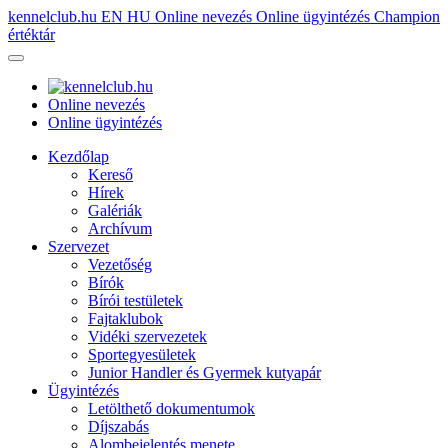
kennelclub.hu
EN
HU
Online nevezés
Online ügyintézés
Champion
értéktár
Online nevezés
Online ügyintézés
Kezdőlap
Kereső
Hírek
Galériák
Archívum
Szervezet
Vezetőség
Bírók
Bírói testületek
Fajtaklubok
Vidéki szervezetek
Sportegyesületek
Junior Handler és Gyermek kutyapár
Ügyintézés
Letölthető dokumentumok
Díjszabás
Alombejelentés menete