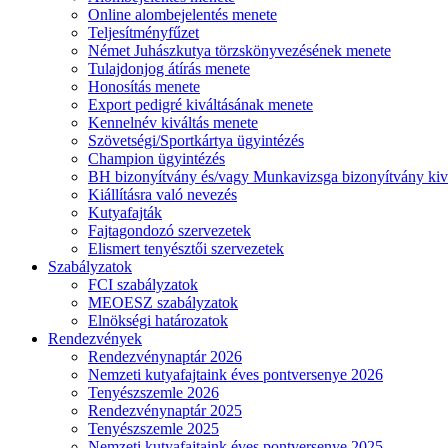
Online alombejelentés menete
Teljesítményfűzet
Német Juhászkutya törzskönyvezésének menete
Tulajdonjog átírás menete
Honosítás menete
Export pedigré kiváltásának menete
Kennelnév kiváltás menete
Szövetségi/Sportkártya ügyintézés
Champion ügyintézés
BH bizonyítvány és/vagy Munkavizsga bizonyítvány kiv
Kiállításra való nevezés
Kutyafajták
Fajtagondozó szervezetek
Elismert tenyésztői szervezetek
Szabályzatok
FCI szabályzatok
MEOESZ szabályzatok
Elnökségi határozatok
Rendezvények
Rendezvénynaptár 2026
Nemzeti kutyafajtaink éves pontversenye 2026
Tenyészszemle 2026
Rendezvénynaptár 2025
Tenyészszemle 2025
Nemzeti kutyafajtaink éves pontversenye 2025