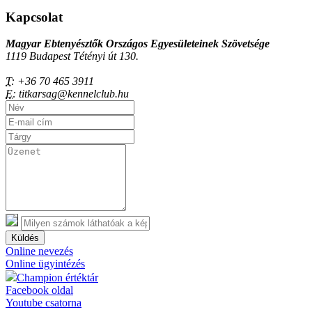
Kapcsolat
Magyar Ebtenyésztők Országos Egyesületeinek Szövetsége
1119 Budapest Tétényi út 130.
T:
+36 70 465 3911
E:
titkarsag@kennelclub.hu
Küldés
Online nevezés
Online ügyintézés
Champion értéktár
Facebook oldal
Youtube csatorna