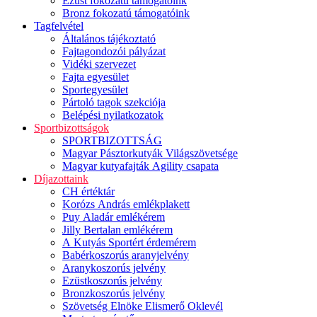
Ezüst fokozatú támogatóink
Bronz fokozatú támogatóink
Tagfelvétel
Általános tájékoztató
Fajtagondozói pályázat
Vidéki szervezet
Fajta egyesület
Sportegyesület
Pártoló tagok szekciója
Belépési nyilatkozatok
Sportbizottságok
SPORTBIZOTTSÁG
Magyar Pásztorkutyák Világszövetsége
Magyar kutyafajták Agility csapata
Díjazottaink
CH értéktár
Korózs András emlékplakett
Puy Aladár emlékérem
Jilly Bertalan emlékérem
A Kutyás Sportért érdemérem
Babérkoszorús aranyjelvény
Aranykoszorús jelvény
Ezüstkoszorús jelvény
Bronzkoszorús jelvény
Szövetség Elnöke Elismerő Oklevél