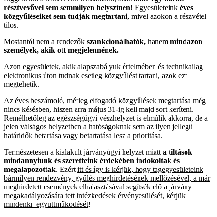
résztvevővel sem semmilyen helyszínen
! Egyesületeink
éves
közgyűléseiket sem tudják megtartani
, mivel azokon a részvétel
tilos.
Mostantól nem a rendezők
szankcionálhatók,
hanem
mindazon
személyek, akik ott megjelennének.
Azon egyesületek, akik alapszabályuk értelmében és technikailag
elektronikus úton tudnak esetleg közgyűlést tartani, azok ezt
megtehetik.
Az éves beszámoló, mérleg elfogadó közgyűlések megtartása még
nincs késésben, hiszen arra május 31-ig kell majd sort keríteni.
Remélhetőleg az egészségügyi vészhelyzet is elmúlik akkorra, de a
jelen válságos helyzetben a hatóságoknak sem az ilyen jellegű
határidők betartása vagy betartatása lesz a prioritása.
Természetesen a kialakult járványügyi helyzet miatt
a tiltások
mindannyiunk és szeretteink érdekében indokoltak és
megalapozottak
. Ezért
itt és így is kérjük, hogy tagegyesületeink
bármilyen rendezvény, gyűlés meghirdetésének mellőzésével, a már
meghirdetett események elhalasztásával segítsék elő a járvány
megakadályozására tett intézkedések érvényesülését, kérjük
mindenki együttműködését
!