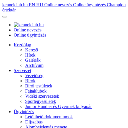
kennelclub.hu
EN
HU
Online nevezés
Online ügyintézés
Champion
értéktár
Online nevezés
Online ügyintézés
Kezdőlap
Kereső
Hírek
Galériák
Archívum
Szervezet
Vezetőség
Bírók
Bírói testületek
Fajtaklubok
Vidéki szervezetek
Sportegyesületek
Junior Handler és Gyermek kutyapár
Ügyintézés
Letölthető dokumentumok
Díjszabás
Alombejelentés menete