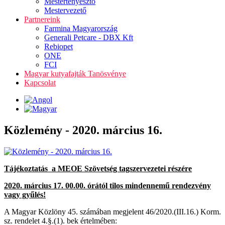
Mestertenyésztő
Mestervezető
Partnereink
Farmina Magyarország
Generali Petcare - DBX Kft
Rebiopet
ONE
FCI
Magyar kutyafajták Tanösvénye
Kapcsolat
Közlemény - 2020. március 16.
Tájékoztatás a MEOE Szövetség tagszervezetei részére
2020. március 17. 00.00. órától tilos mindennemű rendezvény
vagy gyűlés!
A Magyar Közlöny 45. számában megjelent 46/2020.(III.16.) Korm.
sz. rendelet 4.§.(1). bek értelmében: