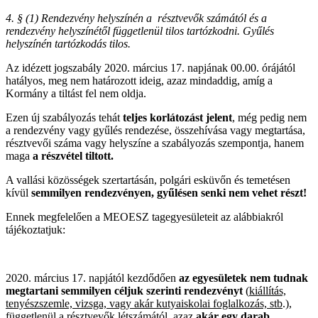
4. § (1) Rendezvény helyszínén a résztvevők számától és a
rendezvény helyszínétől függetlenül tilos tartózkodni. Gyűlés
helyszínén tartózkodás tilos.
Az idézett jogszabály 2020. március 17. napjának 00.00. órájától
hatályos, meg nem határozott ideig, azaz mindaddig, amíg a
Kormány a tiltást fel nem oldja.
Ezen új szabályozás tehát
teljes korlátozást jelent
, még pedig nem
a rendezvény vagy gyűlés rendezése, összehívása vagy megtartása,
résztvevői száma vagy helyszíne a szabályozás szempontja, hanem
maga
a részvétel tiltott.
A vallási közösségek szertartásán, polgári esküvőn és temetésen
kívül
semmilyen rendezvényen, gyűlésen senki nem vehet részt!
Ennek megfelelően a MEOESZ tagegyesületeit az alábbiakról
tájékoztatjuk:
2020. március 17. napjától kezdődően
az egyesületek nem tudnak
megtartani semmilyen céljuk szerinti rendezvényt
(
kiállítás,
tenyészszemle, vizsga, vagy akár kutyaiskolai foglalkozás, stb
.),
függetlenül a résztvevők létszámától, azaz
akár egy darab