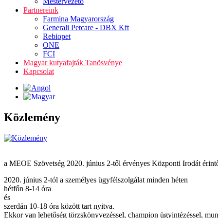
Mestervezető
Partnereink
Farmina Magyarország
Generali Petcare - DBX Kft
Rebiopet
ONE
FCI
Magyar kutyafajták Tanösvénye
Kapcsolat
Közlemény
a MEOE Szövetség 2020. június 2-től érvényes Központi Irodát érin
2020. június 2-tól a személyes ügyfélszolgálat minden héten
hétfőn 8-14 óra
és
szerdán 10-18 óra között tart nyitva.
Ekkor van lehetőség törzskönyvezéssel, champion ügyintézéssel, munk