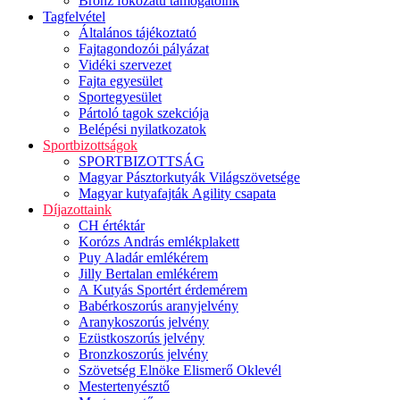
Bronz fokozatú támogatóink
Tagfelvétel
Általános tájékoztató
Fajtagondozói pályázat
Vidéki szervezet
Fajta egyesület
Sportegyesület
Pártoló tagok szekciója
Belépési nyilatkozatok
Sportbizottságok
SPORTBIZOTTSÁG
Magyar Pásztorkutyák Világszövetsége
Magyar kutyafajták Agility csapata
Díjazottaink
CH értéktár
Korózs András emlékplakett
Puy Aladár emlékérem
Jilly Bertalan emlékérem
A Kutyás Sportért érdemérem
Babérkoszorús aranyjelvény
Aranykoszorús jelvény
Ezüstkoszorús jelvény
Bronzkoszorús jelvény
Szövetség Elnöke Elismerő Oklevél
Mestertenyésztő