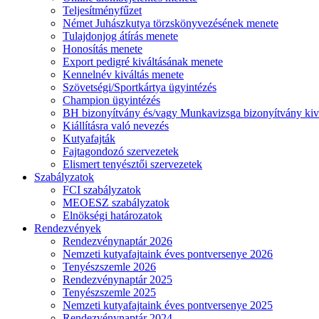
Teljesítményfűzet
Német Juhászkutya törzskönyvezésének menete
Tulajdonjog átírás menete
Honosítás menete
Export pedigré kiváltásának menete
Kennelnév kiváltás menete
Szövetségi/Sportkártya ügyintézés
Champion ügyintézés
BH bizonyítvány és/vagy Munkavizsga bizonyítvány kiv
Kiállításra való nevezés
Kutyafajták
Fajtagondozó szervezetek
Elismert tenyésztői szervezetek
Szabályzatok
FCI szabályzatok
MEOESZ szabályzatok
Elnökségi határozatok
Rendezvények
Rendezvénynaptár 2026
Nemzeti kutyafajtaink éves pontversenye 2026
Tenyészszemle 2026
Rendezvénynaptár 2025
Tenyészszemle 2025
Nemzeti kutyafajtaink éves pontversenye 2025
Rendezvénynaptár 2024