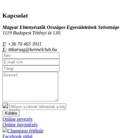
Kapcsolat
Magyar Ebtenyésztők Országos Egyesületeinek Szövetsége
1119 Budapest Tétényi út 130.
T:
+36 70 465 3911
E:
titkarsag@kennelclub.hu
Küldés
Online nevezés
Online ügyintézés
Champion értéktár
Facebook oldal