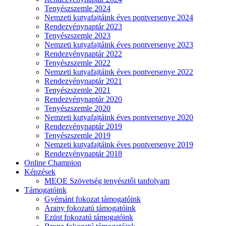
Tenyészszemle 2024
Nemzeti kutyafajtáink éves pontversenye 2024
Rendezvénynaptár 2023
Tenyészszemle 2023
Nemzeti kutyafajtáink éves pontversenye 2023
Rendezvénynaptár 2022
Tenyészszemle 2022
Nemzeti kutyafajtáink éves pontversenye 2022
Rendezvénynaptár 2021
Tenyészszemle 2021
Rendezvénynaptár 2020
Tenyészszemle 2020
Nemzeti kutyafajtáink éves pontversenye 2020
Rendezvénynaptár 2019
Tenyészszemle 2019
Nemzeti kutyafajtáink éves pontversenye 2019
Rendezvénynaptár 2018
Online Champion
Képzések
MEOE Szövetség tenyésztői tanfolyam
Támogatóink
Gyémánt fokozat támogatóink
Arany fokozatú támogatóink
Ezüst fokozatú támogatóink