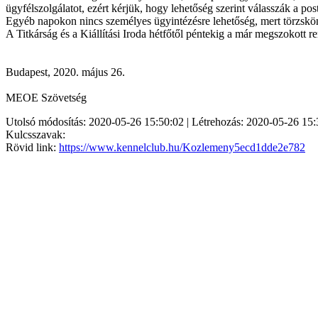
ügyfélszolgálatot, ezért kérjük, hogy lehetőség szerint válasszák a pos
Egyéb napokon nincs személyes ügyintézésre lehetőség, mert törzsk
A Titkárság és a Kiállítási Iroda hétfőtől péntekig a már megszokott re
Budapest, 2020. május 26.
MEOE Szövetség
Utolsó módosítás: 2020-05-26 15:50:02 | Létrehozás: 2020-05-26 15:
Kulcsszavak:
Rövid link:
https://www.kennelclub.hu/Kozlemeny5ecd1dde2e782