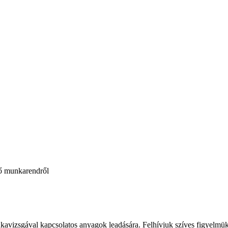
tő munkarendről
avizsgával kapcsolatos anyagok leadására. Felhívjuk szíves figyelmüke