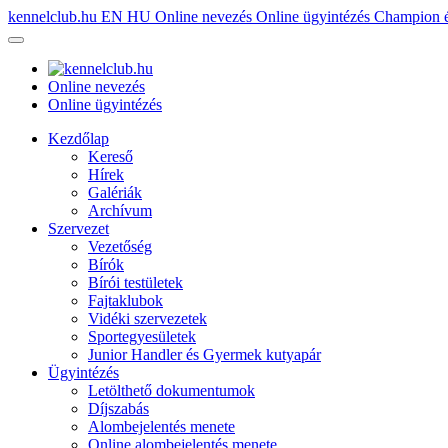
kennelclub.hu
EN
HU
Online nevezés
Online ügyintézés
Champion é
Online nevezés
Online ügyintézés
Kezdőlap
Kereső
Hírek
Galériák
Archívum
Szervezet
Vezetőség
Bírók
Bírói testületek
Fajtaklubok
Vidéki szervezetek
Sportegyesületek
Junior Handler és Gyermek kutyapár
Ügyintézés
Letölthető dokumentumok
Díjszabás
Alombejelentés menete
Online alombejelentés menete