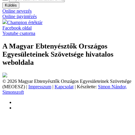
Küldés
Online nevezés
Online ügyintézés
Champion értéktár
Facebook oldal
Youtube csatorna
A Magyar Ebtenyésztők Országos
Egyesületeinek Szövetsége hivatalos
weboldala
© 2026 Magyar Ebtenyésztők Országos Egyesületeinek Szövetsége
(MEOESZ) |
Impresszum
|
Kapcsolat
| Készítette:
Simon Nándor,
Simonszoft