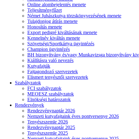
Online alombejelentés menete
Teljesítményfűzet
Német Juhászkutya törzskönyvezésének menete
Tulajdonjog átírás menete
Honosítás menete
Export pedigré kiváltásának menete
Kennelnév kiváltás menete
Szövetségi/Sportkártya ügyintézés
Champion ügyintézés
BH bizonyítvány és/vagy Munkavizsga bizonyítvány kiv
Kiállításra való nevezés
Kutyafajták
Fajtagondozó szervezetek
Elismert tenyésztői szervezetek
Szabályzatok
FCI szabályzatok
MEOESZ szabályzatok
Elnökségi határozatok
Rendezvények
Rendezvénynaptár 2026
Nemzeti kutyafajtaink éves pontversenye 2026
Tenyészszemle 2026
Rendezvénynaptár 2025
Tenyészszemle 2025
Nemzeti kutyafajtaink éves pontversenye 2025