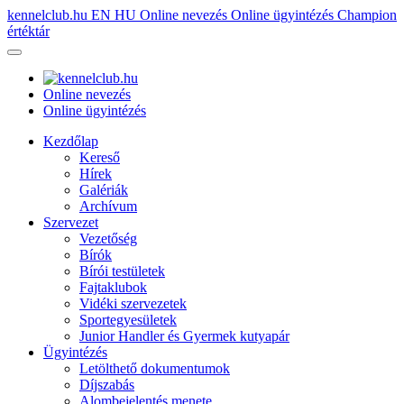
kennelclub.hu
EN
HU
Online nevezés
Online ügyintézés
Champion
értéktár
Online nevezés
Online ügyintézés
Kezdőlap
Kereső
Hírek
Galériák
Archívum
Szervezet
Vezetőség
Bírók
Bírói testületek
Fajtaklubok
Vidéki szervezetek
Sportegyesületek
Junior Handler és Gyermek kutyapár
Ügyintézés
Letölthető dokumentumok
Díjszabás
Alombejelentés menete