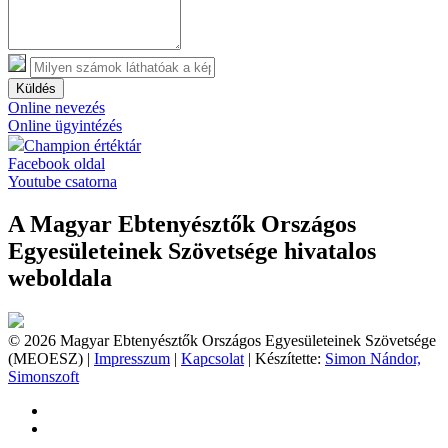
Küldés
Online nevezés
Online ügyintézés
Champion értéktár
Facebook oldal
Youtube csatorna
A Magyar Ebtenyésztők Országos
Egyesületeinek Szövetsége hivatalos
weboldala
© 2026 Magyar Ebtenyésztők Országos Egyesületeinek Szövetsége
(MEOESZ) |
Impresszum
|
Kapcsolat
| Készítette:
Simon Nándor,
Simonszoft