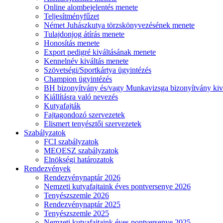
Online alombejelentés menete
Teljesítményfűzet
Német Juhászkutya törzskönyvezésének menete
Tulajdonjog átírás menete
Honosítás menete
Export pedigré kiváltásának menete
Kennelnév kiváltás menete
Szövetségi/Sportkártya ügyintézés
Champion ügyintézés
BH bizonyítvány és/vagy Munkavizsga bizonyítvány kiv
Kiállításra való nevezés
Kutyafajták
Fajtagondozó szervezetek
Elismert tenyésztői szervezetek
Szabályzatok
FCI szabályzatok
MEOESZ szabályzatok
Elnökségi határozatok
Rendezvények
Rendezvénynaptár 2026
Nemzeti kutyafajtaink éves pontversenye 2026
Tenyészszemle 2026
Rendezvénynaptár 2025
Tenyészszemle 2025
Nemzeti kutyafajtaink éves pontversenye 2025