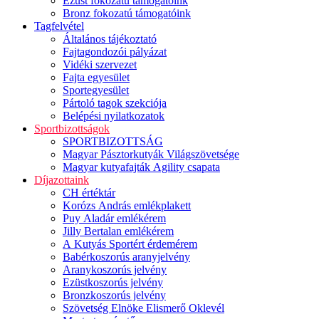
Ezüst fokozatú támogatóink
Bronz fokozatú támogatóink
Tagfelvétel
Általános tájékoztató
Fajtagondozói pályázat
Vidéki szervezet
Fajta egyesület
Sportegyesület
Pártoló tagok szekciója
Belépési nyilatkozatok
Sportbizottságok
SPORTBIZOTTSÁG
Magyar Pásztorkutyák Világszövetsége
Magyar kutyafajták Agility csapata
Díjazottaink
CH értéktár
Korózs András emlékplakett
Puy Aladár emlékérem
Jilly Bertalan emlékérem
A Kutyás Sportért érdemérem
Babérkoszorús aranyjelvény
Aranykoszorús jelvény
Ezüstkoszorús jelvény
Bronzkoszorús jelvény
Szövetség Elnöke Elismerő Oklevél