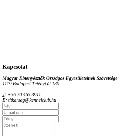
Kapcsolat
Magyar Ebtenyésztők Országos Egyesületeinek Szövetsége
1119 Budapest Tétényi út 130.
T:
+36 70 465 3911
E:
titkarsag@kennelclub.hu