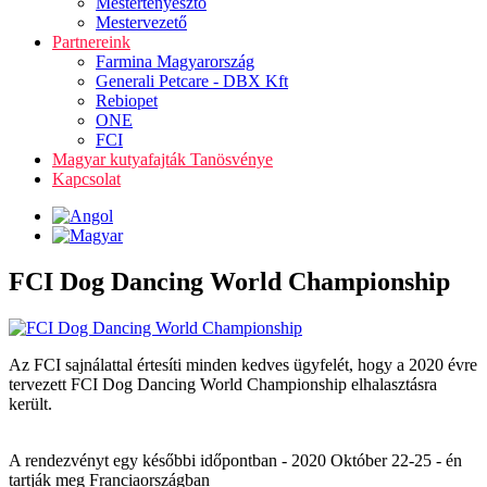
Mestertenyésztő
Mestervezető
Partnereink
Farmina Magyarország
Generali Petcare - DBX Kft
Rebiopet
ONE
FCI
Magyar kutyafajták Tanösvénye
Kapcsolat
FCI Dog Dancing World Championship
Az FCI sajnálattal értesíti minden kedves ügyfelét, hogy a 2020 évre
tervezett FCI Dog Dancing World Championship elhalasztásra
került.
A rendezvényt egy későbbi időpontban - 2020 Október 22-25 - én
tartják meg Franciaországban