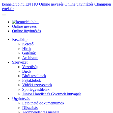
kennelclub.hu
EN
HU
Online nevezés
Online ügyintézés
Champion
értéktár
Online nevezés
Online ügyintézés
Kezdőlap
Kereső
Hírek
Galériák
Archívum
Szervezet
Vezetőség
Bírók
Bírói testületek
Fajtaklubok
Vidéki szervezetek
Sportegyesületek
Junior Handler és Gyermek kutyapár
Ügyintézés
Letölthető dokumentumok
Díjszabás
Alombejelentés menete