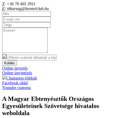
T:
+36 70 465 3911
E:
titkarsag@kennelclub.hu
Küldés
Online nevezés
Online ügyintézés
Champion értéktár
Facebook oldal
Youtube csatorna
A Magyar Ebtenyésztők Országos
Egyesületeinek Szövetsége hivatalos
weboldala