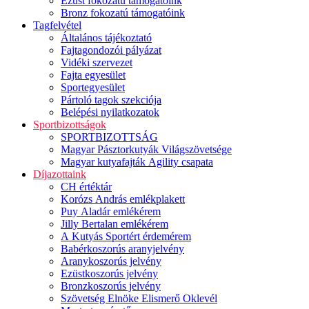
Ezüst fokozatú támogatóink
Bronz fokozatú támogatóink
Tagfelvétel
Általános tájékoztató
Fajtagondozói pályázat
Vidéki szervezet
Fajta egyesület
Sportegyesület
Pártoló tagok szekciója
Belépési nyilatkozatok
Sportbizottságok
SPORTBIZOTTSÁG
Magyar Pásztorkutyák Világszövetsége
Magyar kutyafajták Agility csapata
Díjazottaink
CH értéktár
Korózs András emlékplakett
Puy Aladár emlékérem
Jilly Bertalan emlékérem
A Kutyás Sportért érdemérem
Babérkoszorús aranyjelvény
Aranykoszorús jelvény
Ezüstkoszorús jelvény
Bronzkoszorús jelvény
Szövetség Elnöke Elismerő Oklevél