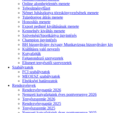
Online alombejelentés menete
Teljesítményfűzet
Német Juhászkutya törzskönyvezésének menete
Tulajdonjog átírás menete
Honosítás menete
Export pedigré kiváltásának menete
Kennelnév kiváltás menete
Szövetségi/Sportkártya ügyintézés
Champion ügyintézés
BH bizonyítvány és/vagy Munkavizsga bizonyítvány kiv
Kiállításra való nevezés
Kutyafajták
Fajtagondozó szervezetek
Elismert tenyésztői szervezetek
Szabályzatok
FCI szabályzatok
MEOESZ szabályzatok
Elnökségi határozatok
Rendezvények
Rendezvénynaptár 2026
Nemzeti kutyafajtaink éves pontversenye 2026
Tenyészszemle 2026
Rendezvénynaptár 2025
Tenyészszemle 2025
Nemzeti kutyafajtaink éves pontversenye 2025