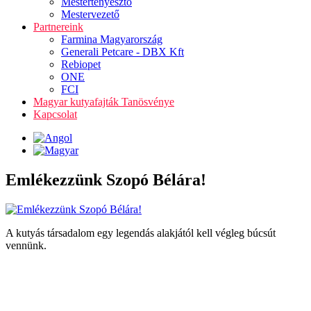
Mestertenyésztő
Mestervezető
Partnereink
Farmina Magyarország
Generali Petcare - DBX Kft
Rebiopet
ONE
FCI
Magyar kutyafajták Tanösvénye
Kapcsolat
Emlékezzünk Szopó Bélára!
A kutyás társadalom egy legendás alakjától kell végleg búcsút
vennünk.