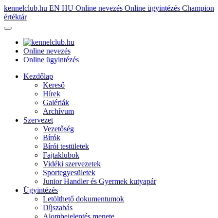
kennelclub.hu
EN
HU
Online nevezés
Online ügyintézés
Champion
értéktár
Online nevezés
Online ügyintézés
Kezdőlap
Kereső
Hírek
Galériák
Archívum
Szervezet
Vezetőség
Bírók
Bírói testületek
Fajtaklubok
Vidéki szervezetek
Sportegyesületek
Junior Handler és Gyermek kutyapár
Ügyintézés
Letölthető dokumentumok
Díjszabás
Alombejelentés menete