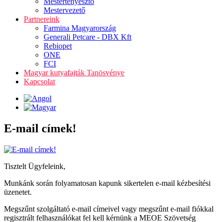
Mestertenyésztő
Mestervezető
Partnereink
Farmina Magyarország
Generali Petcare - DBX Kft
Rebiopet
ONE
FCI
Magyar kutyafajták Tanösvénye
Kapcsolat
E-mail címek!
Tisztelt Ügyfeleink,
Munkánk során folyamatosan kapunk sikertelen e-mail kézbesítési
üzenetet.
Megszűnt szolgáltató e-mail címeivel vagy megszűnt e-mail fiókkal
regisztrált felhasználókat fel kell kérnünk a MEOE Szövetség