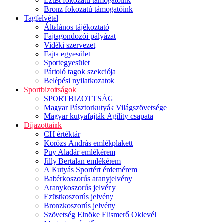
Ezüst fokozatú támogatóink
Bronz fokozatú támogatóink
Tagfelvétel
Általános tájékoztató
Fajtagondozói pályázat
Vidéki szervezet
Fajta egyesület
Sportegyesület
Pártoló tagok szekciója
Belépési nyilatkozatok
Sportbizottságok
SPORTBIZOTTSÁG
Magyar Pásztorkutyák Világszövetsége
Magyar kutyafajták Agility csapata
Díjazottaink
CH értéktár
Korózs András emlékplakett
Puy Aladár emlékérem
Jilly Bertalan emlékérem
A Kutyás Sportért érdemérem
Babérkoszorús aranyjelvény
Aranykoszorús jelvény
Ezüstkoszorús jelvény
Bronzkoszorús jelvény
Szövetség Elnöke Elismerő Oklevél