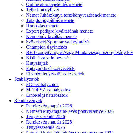
Online alombejelentés menete
Teljesítményfűzet
Német Juhászkutya törzskönyvezésének menete
Tulajdonjog átírás menete
Honosítás menete
Export pedigré kiváltásának menete
Kennelnév kiváltás menete
Szövetségi/Sportkártya ügyintézés
Champion ügyintézés
BH bizonyítvány és/vagy Munkavizsga bizonyítvány kiv
Kiállításra való nevezés
Kutyafajták
Fajtagondozó szervezetek
Elismert tenyésztői szervezetek
Szabályzatok
FCI szabályzatok
MEOESZ szabályzatok
Elnökségi határozatok
Rendezvények
Rendezvénynaptár 2026
Nemzeti kutyafajtaink éves pontversenye 2026
Tenyészszemle 2026
Rendezvénynaptár 2025
Tenyészszemle 2025
Nemzeti kutyafajtaink éves pontversenye 2025