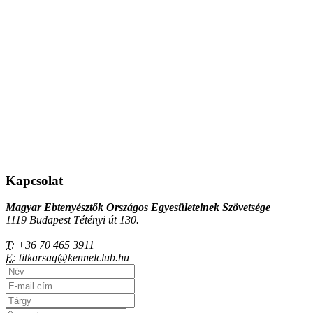
Kapcsolat
Magyar Ebtenyésztők Országos Egyesületeinek Szövetsége
1119 Budapest Tétényi út 130.
T:
+36 70 465 3911
E:
titkarsag@kennelclub.hu