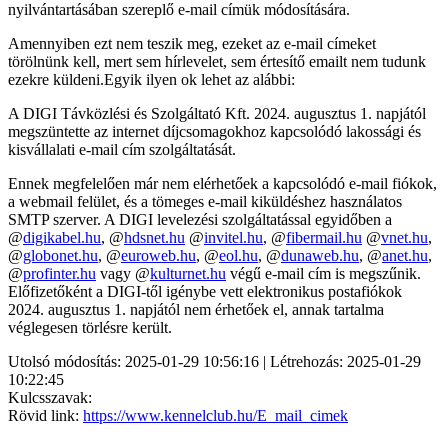
nyilvántartásában szereplő e-mail címük módosítására.
Amennyiben ezt nem teszik meg, ezeket az e-mail címeket
törölnünk kell, mert sem hírlevelet, sem értesítő emailt nem tudunk
ezekre küldeni.Egyik ilyen ok lehet az alábbi:
A DIGI Távközlési és Szolgáltató Kft. 2024. augusztus 1. napjától
megszüntette az internet díjcsomagokhoz kapcsolódó lakossági és
kisvállalati e-mail cím szolgáltatását.
Ennek megfelelően már nem elérhetőek a kapcsolódó e-mail fiókok,
a webmail felület, és a tömeges e-mail kiküldéshez használatos
SMTP szerver. A DIGI levelezési szolgáltatással egyidőben a
@
digikabel.hu
, @
hdsnet.hu
@
invitel.hu
, @
fibermail.hu
@
vnet.hu
,
@
globonet.hu
, @
euroweb.hu
, @
eol.hu
, @
dunaweb.hu
, @
anet.hu
,
@
profinter.hu
vagy @
kulturnet.hu
végű e-mail cím is megszűnik.
Előfizetőként a DIGI-től igénybe vett elektronikus postafiókok
2024. augusztus 1. napjától nem érhetőek el, annak tartalma
véglegesen törlésre került.
Utolsó módosítás: 2025-01-29 10:56:16 | Létrehozás: 2025-01-29
10:22:45
Kulcsszavak:
Rövid link:
https://www.kennelclub.hu/E_mail_cimek