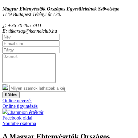
Magyar Ebtenyésztők Országos Egyesületeinek Szövetsége
1119 Budapest Tétényi út 130.
T:
+36 70 465 3911
E:
titkarsag@kennelclub.hu
Küldés
Online nevezés
Online ügyintézés
Champion értéktár
Facebook oldal
Youtube csatorna
A Magyar Ebtenyésztők Országos