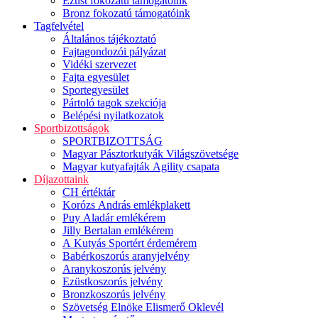
Ezüst fokozatú támogatóink
Bronz fokozatú támogatóink
Tagfelvétel
Általános tájékoztató
Fajtagondozói pályázat
Vidéki szervezet
Fajta egyesület
Sportegyesület
Pártoló tagok szekciója
Belépési nyilatkozatok
Sportbizottságok
SPORTBIZOTTSÁG
Magyar Pásztorkutyák Világszövetsége
Magyar kutyafajták Agility csapata
Díjazottaink
CH értéktár
Korózs András emlékplakett
Puy Aladár emlékérem
Jilly Bertalan emlékérem
A Kutyás Sportért érdemérem
Babérkoszorús aranyjelvény
Aranykoszorús jelvény
Ezüstkoszorús jelvény
Bronzkoszorús jelvény
Szövetség Elnöke Elismerő Oklevél