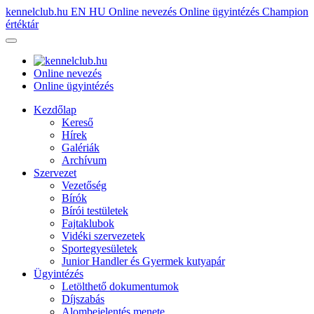
kennelclub.hu
EN
HU
Online nevezés
Online ügyintézés
Champion
értéktár
Online nevezés
Online ügyintézés
Kezdőlap
Kereső
Hírek
Galériák
Archívum
Szervezet
Vezetőség
Bírók
Bírói testületek
Fajtaklubok
Vidéki szervezetek
Sportegyesületek
Junior Handler és Gyermek kutyapár
Ügyintézés
Letölthető dokumentumok
Díjszabás
Alombejelentés menete