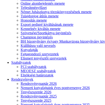
Online alombejelentés menete
Teljesítményfűzet
Német Juhászkutya törzskönyvezésének menete
Tulajdonjog átírás menete
Honosítás menete
Export pedigré kiváltásának menete
Kennelnév kiváltás menete
Szövetségi/Sportkártya ügyintézés
Champion ügyintézés
BH bizonyítvány és/vagy Munkavizsga bizonyítvány kiv
Kiállításra való nevezés
Kutyafajták
Fajtagondozó szervezetek
Elismert tenyésztői szervezetek
Szabályzatok
FCI szabályzatok
MEOESZ szabályzatok
Elnökségi határozatok
Rendezvények
Rendezvénynaptár 2026
Nemzeti kutyafajtaink éves pontversenye 2026
Tenyészszemle 2026
Rendezvénynaptár 2025
Tenyészszemle 2025
Nemzeti kutyafajtaink éves pontversenye 2025