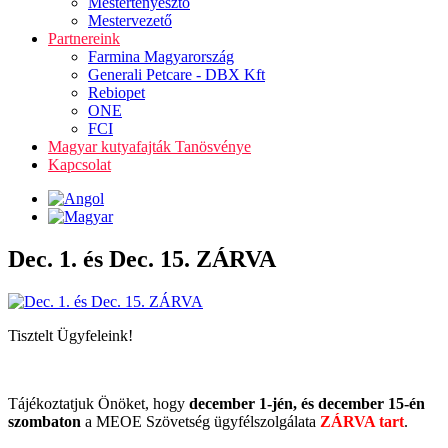
Mestertenyésztő
Mestervezető
Partnereink
Farmina Magyarország
Generali Petcare - DBX Kft
Rebiopet
ONE
FCI
Magyar kutyafajták Tanösvénye
Kapcsolat
Dec. 1. és Dec. 15. ZÁRVA
Tisztelt Ügyfeleink!
Tájékoztatjuk Önöket, hogy
december 1-jén, és december 15-én
szombaton
a MEOE Szövetség ügyfélszolgálata
ZÁRVA tart
.