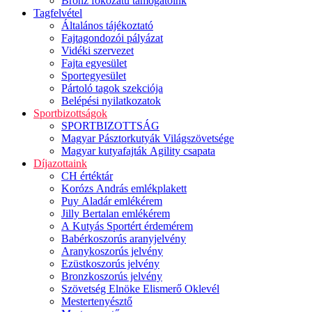
Bronz fokozatú támogatóink
Tagfelvétel
Általános tájékoztató
Fajtagondozói pályázat
Vidéki szervezet
Fajta egyesület
Sportegyesület
Pártoló tagok szekciója
Belépési nyilatkozatok
Sportbizottságok
SPORTBIZOTTSÁG
Magyar Pásztorkutyák Világszövetsége
Magyar kutyafajták Agility csapata
Díjazottaink
CH értéktár
Korózs András emlékplakett
Puy Aladár emlékérem
Jilly Bertalan emlékérem
A Kutyás Sportért érdemérem
Babérkoszorús aranyjelvény
Aranykoszorús jelvény
Ezüstkoszorús jelvény
Bronzkoszorús jelvény
Szövetség Elnöke Elismerő Oklevél
Mestertenyésztő