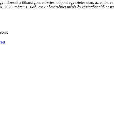
intézéseit a titkárságon, előzetes időpont egyeztetés után, az elnök va
k, 2020. március 16-tól csak hőmérséklet mérés és kézfertőtlenítő hasz
06:46
zet