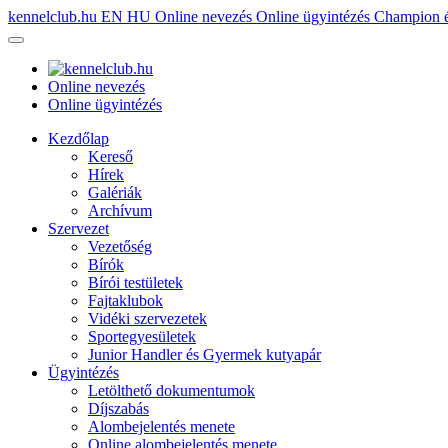
kennelclub.hu
EN
HU
Online nevezés
Online ügyintézés
Champion é
Online nevezés
Online ügyintézés
Kezdőlap
Kereső
Hírek
Galériák
Archívum
Szervezet
Vezetőség
Bírók
Bírói testületek
Fajtaklubok
Vidéki szervezetek
Sportegyesületek
Junior Handler és Gyermek kutyapár
Ügyintézés
Letölthető dokumentumok
Díjszabás
Alombejelentés menete
Online alombejelentés menete