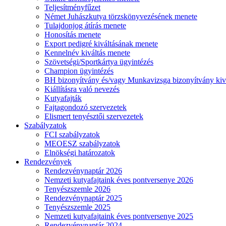
Teljesítményfűzet
Német Juhászkutya törzskönyvezésének menete
Tulajdonjog átírás menete
Honosítás menete
Export pedigré kiváltásának menete
Kennelnév kiváltás menete
Szövetségi/Sportkártya ügyintézés
Champion ügyintézés
BH bizonyítvány és/vagy Munkavizsga bizonyítvány kiv
Kiállításra való nevezés
Kutyafajták
Fajtagondozó szervezetek
Elismert tenyésztői szervezetek
Szabályzatok
FCI szabályzatok
MEOESZ szabályzatok
Elnökségi határozatok
Rendezvények
Rendezvénynaptár 2026
Nemzeti kutyafajtaink éves pontversenye 2026
Tenyészszemle 2026
Rendezvénynaptár 2025
Tenyészszemle 2025
Nemzeti kutyafajtaink éves pontversenye 2025
Rendezvénynaptár 2024