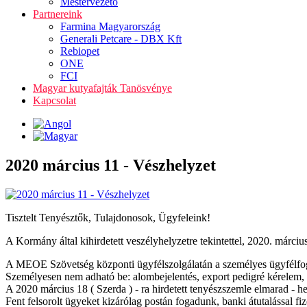
Mestervezető
Partnereink
Farmina Magyarország
Generali Petcare - DBX Kft
Rebiopet
ONE
FCI
Magyar kutyafajták Tanösvénye
Kapcsolat
2020 március 11 - Vészhelyzet
Tisztelt Tenyésztők, Tulajdonosok, Ügyfeleink!
A Kormány által kihirdetett veszélyhelyzetre tekintettel, 2020. márci
A MEOE Szövetség központi ügyfélszolgálatán a személyes ügyfélfoga
Személyesen nem adható be: alombejelentés, export pedigré kérelem, 
A 2020 március 18 ( Szerda ) - ra hirdetett tenyészszemle elmarad - he
Fent felsorolt ügyeket kizárólag postán fogadunk, banki átutalással fiz