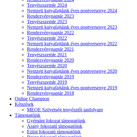
Tenyészszemle 2024
Nemzeti kutyafajtáink éves pontversenye 2024
Rendezvénynaptár 2023
Tenyészszemle 2023
Nemzeti kutyafajtáink éves pontversenye 2023
Rendezvénynaptár 2022
Tenyészszemle 2022
Nemzeti kutyafajtáink éves pontversenye 2022
Rendezvénynaptár 2021
Tenyészszemle 2021
Rendezvénynaptár 2020
Tenyészszemle 2020
Nemzeti kutyafajtáink éves pontversenye 2020
Rendezvénynaptár 2019
Tenyészszemle 2019
Nemzeti kutyafajtáink éves pontversenye 2019
Rendezvénynaptár 2018
Online Champion
Képzések
MEOE Szövetség tenyésztői tanfolyam
Támogatóink
Gyémánt fokozat támogatóink
Arany fokozatú támogatóink
Ezüst fokozatú támogatóink