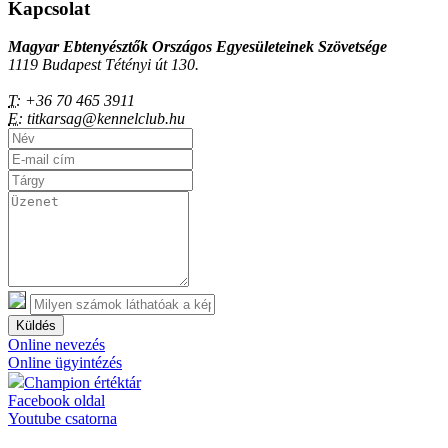
Kapcsolat
Magyar Ebtenyésztők Országos Egyesületeinek Szövetsége
1119 Budapest Tétényi út 130.
T:
+36 70 465 3911
E:
titkarsag@kennelclub.hu
Küldés
Online nevezés
Online ügyintézés
Champion értéktár
Facebook oldal
Youtube csatorna