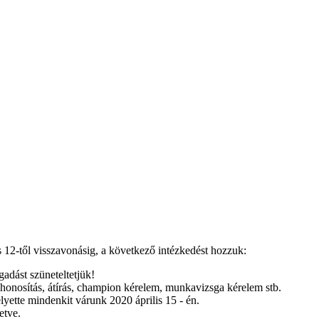
us 12-től visszavonásig, a következő intézkedést hozzuk:
dást szüneteltetjük!
honosítás, átírás, champion kérelem, munkavizsga kérelem stb.
lyette mindenkit várunk 2020 április 15 - én.
etve.