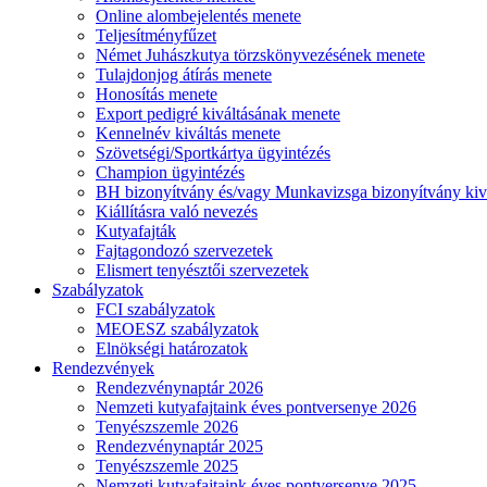
Online alombejelentés menete
Teljesítményfűzet
Német Juhászkutya törzskönyvezésének menete
Tulajdonjog átírás menete
Honosítás menete
Export pedigré kiváltásának menete
Kennelnév kiváltás menete
Szövetségi/Sportkártya ügyintézés
Champion ügyintézés
BH bizonyítvány és/vagy Munkavizsga bizonyítvány kiv
Kiállításra való nevezés
Kutyafajták
Fajtagondozó szervezetek
Elismert tenyésztői szervezetek
Szabályzatok
FCI szabályzatok
MEOESZ szabályzatok
Elnökségi határozatok
Rendezvények
Rendezvénynaptár 2026
Nemzeti kutyafajtaink éves pontversenye 2026
Tenyészszemle 2026
Rendezvénynaptár 2025
Tenyészszemle 2025
Nemzeti kutyafajtaink éves pontversenye 2025