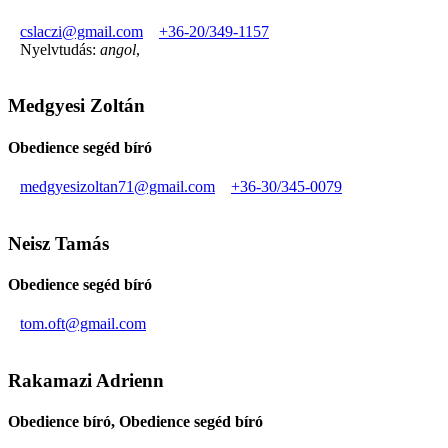
cslaczi@gmail.com
+36-20/349-1157
Nyelvtudás:
angol
,
Medgyesi Zoltán
Obedience segéd bíró
medgyesizoltan71@gmail.com
+36-30/345-0079
Neisz Tamás
Obedience segéd bíró
tom.oft@gmail.com
Rakamazi Adrienn
Obedience bíró, Obedience segéd bíró