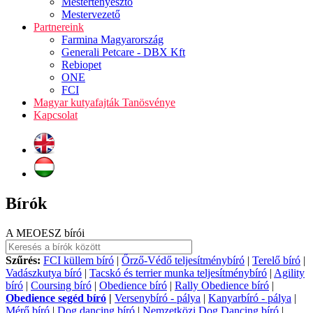
Mestertenyésztő
Mestervezető
Partnereink
Farmina Magyarország
Generali Petcare - DBX Kft
Rebiopet
ONE
FCI
Magyar kutyafajták Tanösvénye
Kapcsolat
Bírók
A MEOESZ bírói
Szűrés:
FCI küllem bíró
|
Őrző-Védő teljesítménybíró
|
Terelő bíró
|
Vadászkutya bíró
|
Tacskó és terrier munka teljesítménybíró
|
Agility
bíró
|
Coursing bíró
|
Obedience bíró
|
Rally Obedience bíró
|
Obedience segéd bíró
|
Versenybíró - pálya
|
Kanyarbíró - pálya
|
Mérő bíró
|
Dog dancing bíró
|
Nemzetközi Dog Dancing bíró
|