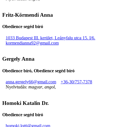
Fritz-Körmendi Anna
Obedience segéd bíró
1033 Budapest III. kerület, Leányfalu utca 15. I/6.
kormendianna92@gmail.com
Gergely Anna
Obedience bíró, Obedience segéd bíró
anna.gergely66@gmail.com
+36-30/757-7378
Nyelvtudás:
magyar
,
angol
,
Homoki Katalin Dr.
Obedience segéd bíró
homoki.lotti@gmail.com