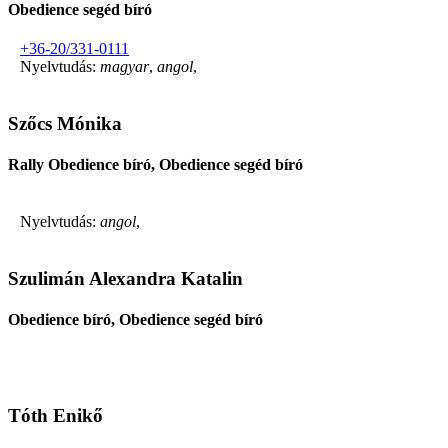
Obedience segéd bíró
+36-20/331-0111
Nyelvtudás:
magyar
,
angol
,
Szőcs Mónika
Rally Obedience bíró, Obedience segéd bíró
Nyelvtudás:
angol
,
Szulimán Alexandra Katalin
Obedience bíró, Obedience segéd bíró
Tóth Enikő