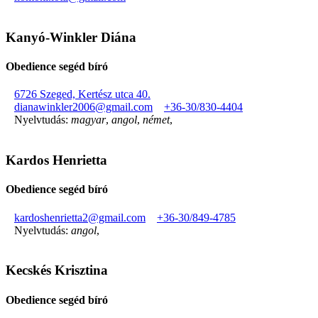
Kanyó-Winkler Diána
Obedience segéd bíró
6726 Szeged, Kertész utca 40.
dianawinkler2006@gmail.com
+36-30/830-4404
Nyelvtudás:
magyar
,
angol
,
német
,
Kardos Henrietta
Obedience segéd bíró
kardoshenrietta2@gmail.com
+36-30/849-4785
Nyelvtudás:
angol
,
Kecskés Krisztina
Obedience segéd bíró