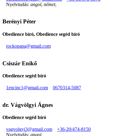
Nyelvtudás:
angol
,
német
,
Berényi Péter
Obedience bíró, Obedience segéd bíró
rockopapa@gmail.com
Csiszár Enikő
Obedience segéd bíró
1encinc1@gmail.com
0670314-5087
dr. Vágvölgyi Ágnes
Obedience segéd bíró
vagvolgyi3@gmail.com
+36-20/474-8150
Nyelvtudás:
angol
,