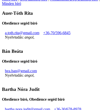
Minden bíró
Auer-Tóth Rita
Obedience segéd bíró
a.toth.rita@gmail.com
+36-70/596-6845
Nyelvtudás:
angol
,
Bán Beáta
Obedience segéd bíró
bea.ban@gmail.com
Nyelvtudás:
angol
,
Bartha Nóra Judit
Obedience bíró, Obedience segéd bíró
bartha.nora.judit@gmail.com
+36-30/678-8978