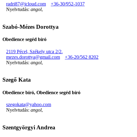
radri87@icloud.com
+36-30/952-1037
Nyelvtudás:
angol
,
Szabó-Mézes Dorottya
Obedience segéd bíró
2119 Pécel, Székely utca 2/2.
mezes.dorottya@gmail.com
+36-20/562 8202
Nyelvtudás:
angol
,
Szegő Kata
Obedience bíró, Obedience segéd bíró
szegokata@yahoo.com
Nyelvtudás:
angol
,
Szentgyörgyi Andrea