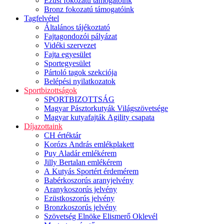
Ezüst fokozatú támogatóink
Bronz fokozatú támogatóink
Tagfelvétel
Általános tájékoztató
Fajtagondozói pályázat
Vidéki szervezet
Fajta egyesület
Sportegyesület
Pártoló tagok szekciója
Belépési nyilatkozatok
Sportbizottságok
SPORTBIZOTTSÁG
Magyar Pásztorkutyák Világszövetsége
Magyar kutyafajták Agility csapata
Díjazottaink
CH értéktár
Korózs András emlékplakett
Puy Aladár emlékérem
Jilly Bertalan emlékérem
A Kutyás Sportért érdemérem
Babérkoszorús aranyjelvény
Aranykoszorús jelvény
Ezüstkoszorús jelvény
Bronzkoszorús jelvény
Szövetség Elnöke Elismerő Oklevél