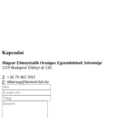
Kapcsolat
Magyar Ebtenyésztők Országos Egyesületeinek Szövetsége
1119 Budapest Tétényi út 130.
T:
+36 70 465 3911
E:
titkarsag@kennelclub.hu