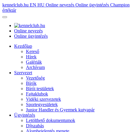
kennelclub.hu
EN
HU
Online nevezés
Online ügyintézés
Champion
értéktár
Online nevezés
Online ügyintézés
Kezdőlap
Kereső
Hírek
Galériák
Archívum
Szervezet
Vezetőség
Bírók
Bírói testületek
Fajtaklubok
Vidéki szervezetek
Sportegyesületek
Junior Handler és Gyermek kutyapár
Ügyintézés
Letölthető dokumentumok
Díjszabás
Alombejelentés menete