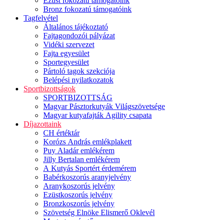
Ezüst fokozatú támogatóink
Bronz fokozatú támogatóink
Tagfelvétel
Általános tájékoztató
Fajtagondozói pályázat
Vidéki szervezet
Fajta egyesület
Sportegyesület
Pártoló tagok szekciója
Belépési nyilatkozatok
Sportbizottságok
SPORTBIZOTTSÁG
Magyar Pásztorkutyák Világszövetsége
Magyar kutyafajták Agility csapata
Díjazottaink
CH értéktár
Korózs András emlékplakett
Puy Aladár emlékérem
Jilly Bertalan emlékérem
A Kutyás Sportért érdemérem
Babérkoszorús aranyjelvény
Aranykoszorús jelvény
Ezüstkoszorús jelvény
Bronzkoszorús jelvény
Szövetség Elnöke Elismerő Oklevél