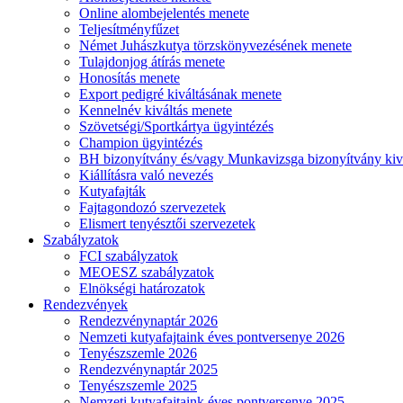
Online alombejelentés menete
Teljesítményfűzet
Német Juhászkutya törzskönyvezésének menete
Tulajdonjog átírás menete
Honosítás menete
Export pedigré kiváltásának menete
Kennelnév kiváltás menete
Szövetségi/Sportkártya ügyintézés
Champion ügyintézés
BH bizonyítvány és/vagy Munkavizsga bizonyítvány kiv
Kiállításra való nevezés
Kutyafajták
Fajtagondozó szervezetek
Elismert tenyésztői szervezetek
Szabályzatok
FCI szabályzatok
MEOESZ szabályzatok
Elnökségi határozatok
Rendezvények
Rendezvénynaptár 2026
Nemzeti kutyafajtaink éves pontversenye 2026
Tenyészszemle 2026
Rendezvénynaptár 2025
Tenyészszemle 2025
Nemzeti kutyafajtaink éves pontversenye 2025