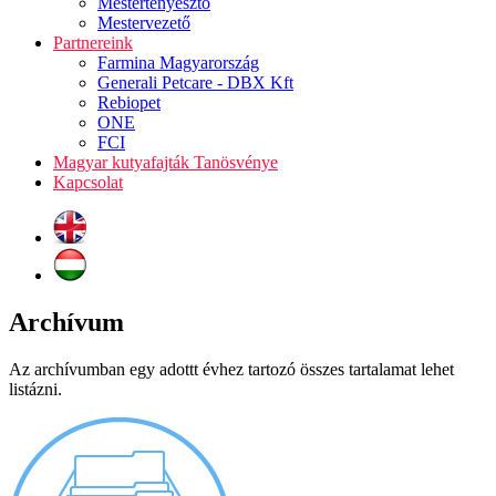
Mestertenyésztő
Mestervezető
Partnereink
Farmina Magyarország
Generali Petcare - DBX Kft
Rebiopet
ONE
FCI
Magyar kutyafajták Tanösvénye
Kapcsolat
Archívum
Az archívumban egy adottt évhez tartozó összes tartalamat lehet
listázni.