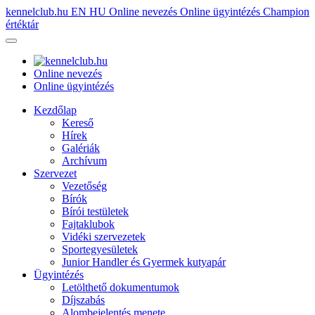
kennelclub.hu
EN
HU
Online nevezés
Online ügyintézés
Champion
értéktár
Online nevezés
Online ügyintézés
Kezdőlap
Kereső
Hírek
Galériák
Archívum
Szervezet
Vezetőség
Bírók
Bírói testületek
Fajtaklubok
Vidéki szervezetek
Sportegyesületek
Junior Handler és Gyermek kutyapár
Ügyintézés
Letölthető dokumentumok
Díjszabás
Alombejelentés menete