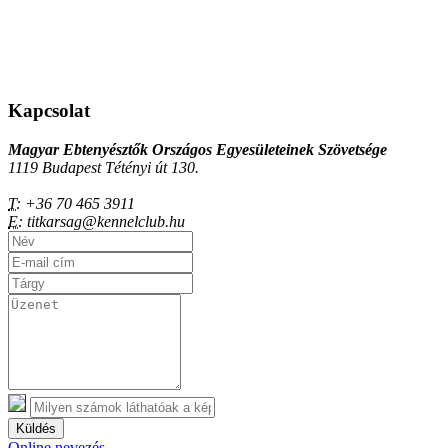
Kapcsolat
Magyar Ebtenyésztők Országos Egyesületeinek Szövetsége
1119 Budapest Tétényi út 130.
T:
+36 70 465 3911
E:
titkarsag@kennelclub.hu
Küldés
Online nevezés