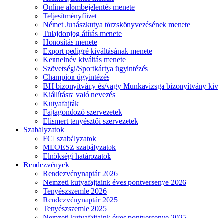
Online alombejelentés menete
Teljesítményfűzet
Német Juhászkutya törzskönyvezésének menete
Tulajdonjog átírás menete
Honosítás menete
Export pedigré kiváltásának menete
Kennelnév kiváltás menete
Szövetségi/Sportkártya ügyintézés
Champion ügyintézés
BH bizonyítvány és/vagy Munkavizsga bizonyítvány kiv
Kiállításra való nevezés
Kutyafajták
Fajtagondozó szervezetek
Elismert tenyésztői szervezetek
Szabályzatok
FCI szabályzatok
MEOESZ szabályzatok
Elnökségi határozatok
Rendezvények
Rendezvénynaptár 2026
Nemzeti kutyafajtaink éves pontversenye 2026
Tenyészszemle 2026
Rendezvénynaptár 2025
Tenyészszemle 2025
Nemzeti kutyafajtaink éves pontversenye 2025