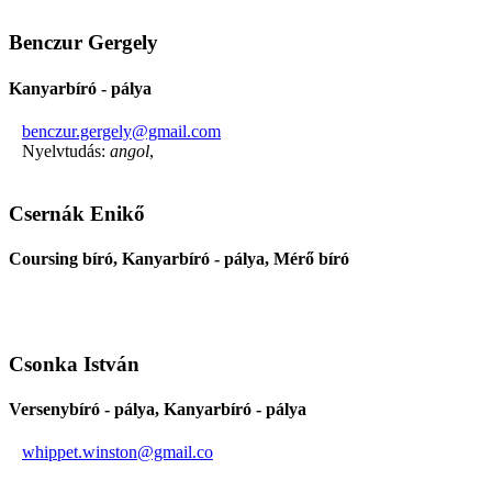
Benczur Gergely
Kanyarbíró - pálya
benczur.gergely@gmail.com
Nyelvtudás:
angol
,
Csernák Enikő
Coursing bíró, Kanyarbíró - pálya, Mérő bíró
Csonka István
Versenybíró - pálya, Kanyarbíró - pálya
whippet.winston@gmail.co