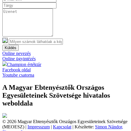
Küldés
Online nevezés
Online ügyintézés
Champion értéktár
Facebook oldal
Youtube csatorna
A Magyar Ebtenyésztők Országos
Egyesületeinek Szövetsége hivatalos
weboldala
© 2026 Magyar Ebtenyésztők Országos Egyesületeinek Szövetsége
(MEOESZ) |
Impresszum
|
Kapcsolat
| Készítette:
Simon Nándor,