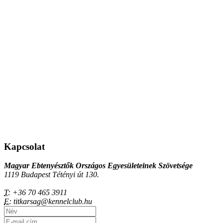
Kapcsolat
Magyar Ebtenyésztők Országos Egyesületeinek Szövetsége
1119 Budapest Tétényi út 130.
T:
+36 70 465 3911
E:
titkarsag@kennelclub.hu