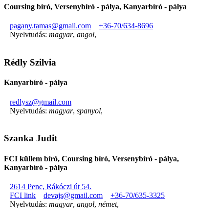
Coursing bíró, Versenybíró - pálya, Kanyarbíró - pálya
pagany.tamas@gmail.com
+36-70/634-8696
Nyelvtudás:
magyar
,
angol
,
Rédly Szilvia
Kanyarbíró - pálya
redlysz@gmail.com
Nyelvtudás:
magyar
,
spanyol
,
Szanka Judit
FCI küllem bíró, Coursing bíró, Versenybíró - pálya,
Kanyarbíró - pálya
2614 Penc, Rákóczi út 54.
FCI link
devajs@gmail.com
+36-70/635-3325
Nyelvtudás:
magyar
,
angol
,
német
,