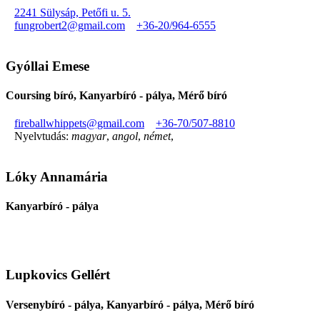
2241 Sülysáp, Petőfi u. 5.
fungrobert2@gmail.com
+36-20/964-6555
Gyóllai Emese
Coursing bíró, Kanyarbíró - pálya, Mérő bíró
fireballwhippets@gmail.com
+36-70/507-8810
Nyelvtudás:
magyar
,
angol
,
német
,
Lóky Annamária
Kanyarbíró - pálya
Lupkovics Gellért
Versenybíró - pálya, Kanyarbíró - pálya, Mérő bíró