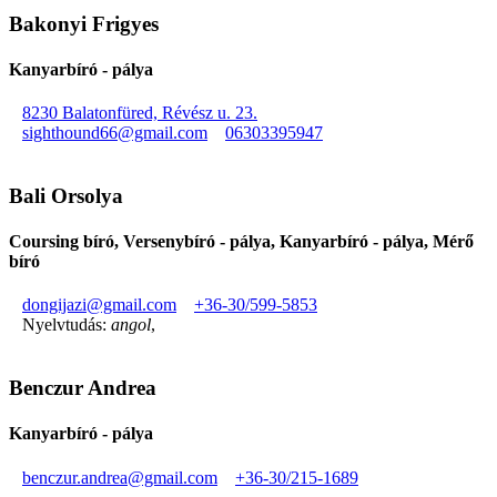
Bakonyi Frigyes
Kanyarbíró - pálya
8230 Balatonfüred, Révész u. 23.
sighthound66@gmail.com
06303395947
Bali Orsolya
Coursing bíró, Versenybíró - pálya, Kanyarbíró - pálya, Mérő
bíró
dongijazi@gmail.com
+36-30/599-5853
Nyelvtudás:
angol
,
Benczur Andrea
Kanyarbíró - pálya
benczur.andrea@gmail.com
+36-30/215-1689