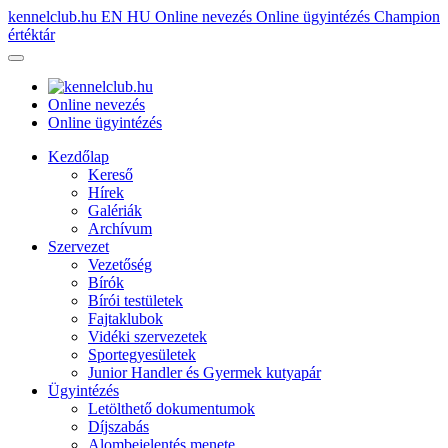
kennelclub.hu
EN
HU
Online nevezés
Online ügyintézés
Champion
értéktár
Online nevezés
Online ügyintézés
Kezdőlap
Kereső
Hírek
Galériák
Archívum
Szervezet
Vezetőség
Bírók
Bírói testületek
Fajtaklubok
Vidéki szervezetek
Sportegyesületek
Junior Handler és Gyermek kutyapár
Ügyintézés
Letölthető dokumentumok
Díjszabás
Alombejelentés menete