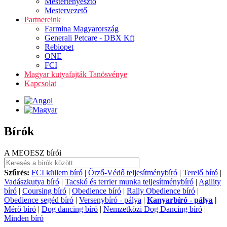
Mestertenyésztő
Mestervezető
Partnereink
Farmina Magyarország
Generali Petcare - DBX Kft
Rebiopet
ONE
FCI
Magyar kutyafajták Tanösvénye
Kapcsolat
Bírók
A MEOESZ bírói
Szűrés:
FCI küllem bíró
|
Őrző-Védő teljesítménybíró
|
Terelő bíró
|
Vadászkutya bíró
|
Tacskó és terrier munka teljesítménybíró
|
Agility
bíró
|
Coursing bíró
|
Obedience bíró
|
Rally Obedience bíró
|
Obedience segéd bíró
|
Versenybíró - pálya
|
Kanyarbíró - pálya
|
Mérő bíró
|
Dog dancing bíró
|
Nemzetközi Dog Dancing bíró
|
Minden bíró