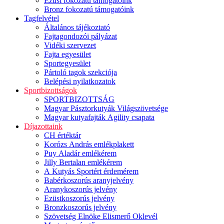
Ezüst fokozatú támogatóink
Bronz fokozatú támogatóink
Tagfelvétel
Általános tájékoztató
Fajtagondozói pályázat
Vidéki szervezet
Fajta egyesület
Sportegyesület
Pártoló tagok szekciója
Belépési nyilatkozatok
Sportbizottságok
SPORTBIZOTTSÁG
Magyar Pásztorkutyák Világszövetsége
Magyar kutyafajták Agility csapata
Díjazottaink
CH értéktár
Korózs András emlékplakett
Puy Aladár emlékérem
Jilly Bertalan emlékérem
A Kutyás Sportért érdemérem
Babérkoszorús aranyjelvény
Aranykoszorús jelvény
Ezüstkoszorús jelvény
Bronzkoszorús jelvény
Szövetség Elnöke Elismerő Oklevél