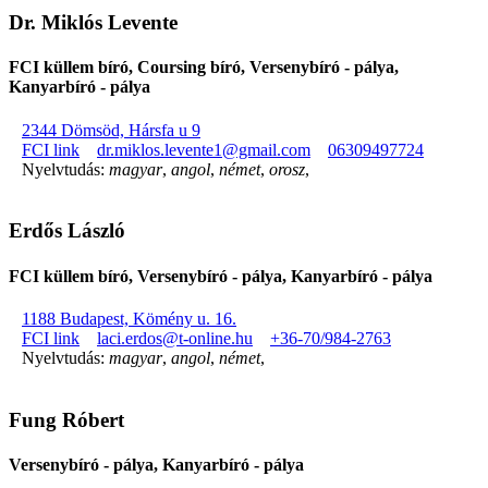
Dr. Miklós Levente
FCI küllem bíró, Coursing bíró, Versenybíró - pálya,
Kanyarbíró - pálya
2344 Dömsöd, Hársfa u 9
FCI link
dr.miklos.levente1@gmail.com
06309497724
Nyelvtudás:
magyar
,
angol
,
német
,
orosz
,
Erdős László
FCI küllem bíró, Versenybíró - pálya, Kanyarbíró - pálya
1188 Budapest, Kömény u. 16.
FCI link
laci.erdos@t-online.hu
+36-70/984-2763
Nyelvtudás:
magyar
,
angol
,
német
,
Fung Róbert
Versenybíró - pálya, Kanyarbíró - pálya