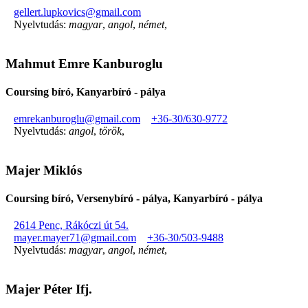
gellert.lupkovics@gmail.com
Nyelvtudás:
magyar
,
angol
,
német
,
Mahmut Emre Kanburoglu
Coursing bíró, Kanyarbíró - pálya
emrekanburoglu@gmail.com
+36-30/630-9772
Nyelvtudás:
angol
,
török
,
Majer Miklós
Coursing bíró, Versenybíró - pálya, Kanyarbíró - pálya
2614 Penc, Rákóczi út 54.
mayer.mayer71@gmail.com
+36-30/503-9488
Nyelvtudás:
magyar
,
angol
,
német
,
Majer Péter Ifj.