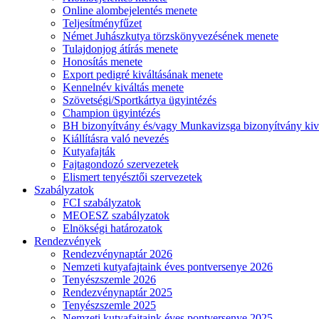
Online alombejelentés menete
Teljesítményfűzet
Német Juhászkutya törzskönyvezésének menete
Tulajdonjog átírás menete
Honosítás menete
Export pedigré kiváltásának menete
Kennelnév kiváltás menete
Szövetségi/Sportkártya ügyintézés
Champion ügyintézés
BH bizonyítvány és/vagy Munkavizsga bizonyítvány kiv
Kiállításra való nevezés
Kutyafajták
Fajtagondozó szervezetek
Elismert tenyésztői szervezetek
Szabályzatok
FCI szabályzatok
MEOESZ szabályzatok
Elnökségi határozatok
Rendezvények
Rendezvénynaptár 2026
Nemzeti kutyafajtaink éves pontversenye 2026
Tenyészszemle 2026
Rendezvénynaptár 2025
Tenyészszemle 2025
Nemzeti kutyafajtaink éves pontversenye 2025