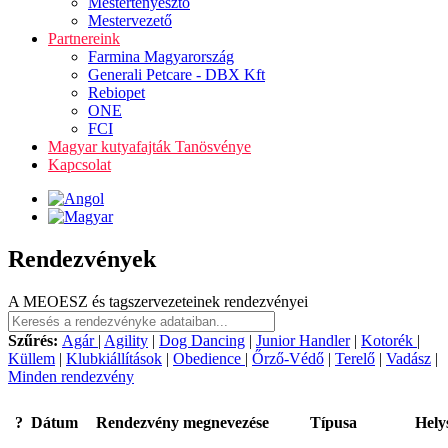
Mestertenyésztő
Mestervezető
Partnereink
Farmina Magyarország
Generali Petcare - DBX Kft
Rebiopet
ONE
FCI
Magyar kutyafajták Tanösvénye
Kapcsolat
Rendezvények
A MEOESZ és tagszervezeteinek rendezvényei
Szűrés:
Agár
|
Agility
|
Dog Dancing
|
Junior Handler
|
Kotorék
|
Küllem
|
Klubkiállítások
|
Obedience
|
Őrző-Védő
|
Terelő
|
Vadász
|
Minden rendezvény
?
Dátum
Rendezvény megnevezése
Típusa
Hely