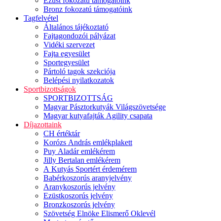
Ezüst fokozatú támogatóink
Bronz fokozatú támogatóink
Tagfelvétel
Általános tájékoztató
Fajtagondozói pályázat
Vidéki szervezet
Fajta egyesület
Sportegyesület
Pártoló tagok szekciója
Belépési nyilatkozatok
Sportbizottságok
SPORTBIZOTTSÁG
Magyar Pásztorkutyák Világszövetsége
Magyar kutyafajták Agility csapata
Díjazottaink
CH értéktár
Korózs András emlékplakett
Puy Aladár emlékérem
Jilly Bertalan emlékérem
A Kutyás Sportért érdemérem
Babérkoszorús aranyjelvény
Aranykoszorús jelvény
Ezüstkoszorús jelvény
Bronzkoszorús jelvény
Szövetség Elnöke Elismerő Oklevél