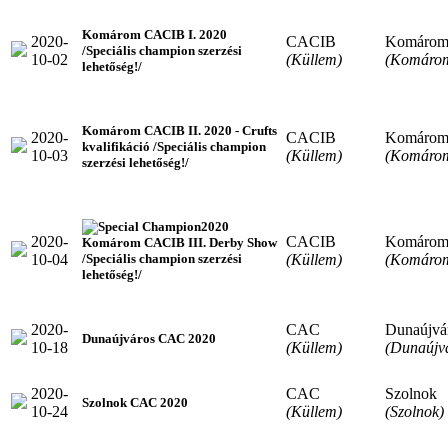
Komárom CACIB I. 2020
2020-
CACIB
Komáro
/Speciális champion szerzési
10-02
(Küllem)
(Komáro
lehetőség!/
Komárom CACIB II. 2020 - Crufts
2020-
CACIB
Komáro
kvalifikáció /Speciális champion
10-03
(Küllem)
(Komáro
szerzési lehetőség!/
2020
2020-
CACIB
Komáro
Komárom CACIB III. Derby Show
10-04
(Küllem)
(Komáro
/Speciális champion szerzési
lehetőség!/
2020-
CAC
Dunaújvá
Dunaújváros CAC 2020
10-18
(Küllem)
(Dunaújv
2020-
CAC
Szolnok
Szolnok CAC 2020
10-24
(Küllem)
(Szolnok)