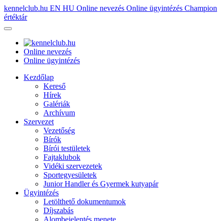
kennelclub.hu
EN
HU
Online nevezés
Online ügyintézés
Champion
értéktár
Online nevezés
Online ügyintézés
Kezdőlap
Kereső
Hírek
Galériák
Archívum
Szervezet
Vezetőség
Bírók
Bírói testületek
Fajtaklubok
Vidéki szervezetek
Sportegyesületek
Junior Handler és Gyermek kutyapár
Ügyintézés
Letölthető dokumentumok
Díjszabás
Alombejelentés menete