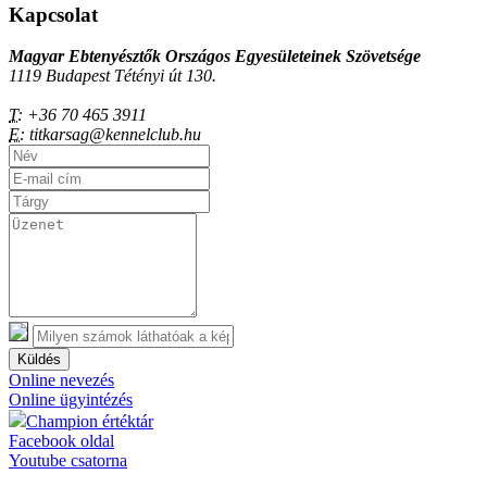
Kapcsolat
Magyar Ebtenyésztők Országos Egyesületeinek Szövetsége
1119 Budapest Tétényi út 130.
T:
+36 70 465 3911
E:
titkarsag@kennelclub.hu
Küldés
Online nevezés
Online ügyintézés
Champion értéktár
Facebook oldal
Youtube csatorna