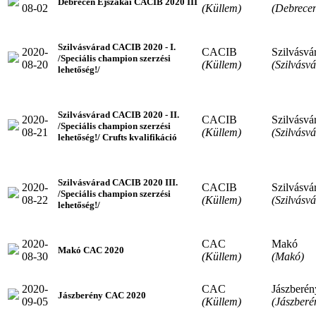
Debrecen Éjszakai CACIB 2020 III
08-02
(Küllem)
(Debrece
Szilvásvárad CACIB 2020 - I.
2020-
CACIB
Szilvásvá
/Speciális champion szerzési
08-20
(Küllem)
(Szilvásv
lehetőség!/
Szilvásvárad CACIB 2020 - II.
2020-
CACIB
Szilvásvá
/Speciális champion szerzési
08-21
(Küllem)
(Szilvásv
lehetőség!/ Crufts kvalifikáció
Szilvásvárad CACIB 2020 III.
2020-
CACIB
Szilvásvá
/Speciális champion szerzési
08-22
(Küllem)
(Szilvásv
lehetőség!/
2020-
CAC
Makó
Makó CAC 2020
08-30
(Küllem)
(Makó)
2020-
CAC
Jászberén
Jászberény CAC 2020
09-05
(Küllem)
(Jászberé