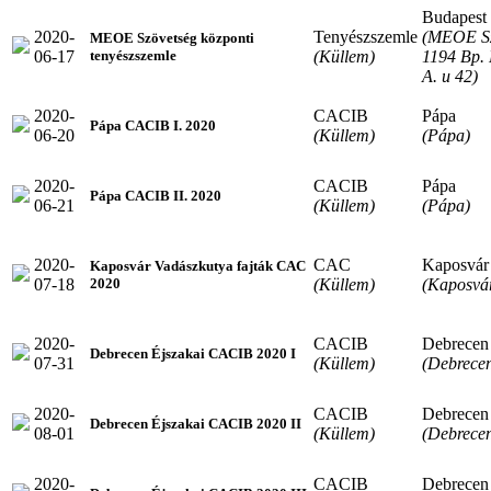
Budapest
2020-
Tenyészszemle
(MEOE Sz
MEOE Szövetség központi
06-17
(Küllem)
1194 Bp. 
tenyészszemle
A. u 42)
2020-
CACIB
Pápa
Pápa CACIB I. 2020
06-20
(Küllem)
(Pápa)
2020-
CACIB
Pápa
Pápa CACIB II. 2020
06-21
(Küllem)
(Pápa)
2020-
CAC
Kaposvár
Kaposvár Vadászkutya fajták CAC
07-18
(Küllem)
(Kaposvá
2020
2020-
CACIB
Debrecen
Debrecen Éjszakai CACIB 2020 I
07-31
(Küllem)
(Debrece
2020-
CACIB
Debrecen
Debrecen Éjszakai CACIB 2020 II
08-01
(Küllem)
(Debrece
2020-
CACIB
Debrecen