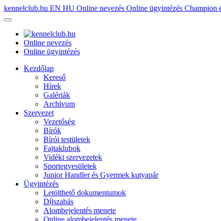
kennelclub.hu
EN
HU
Online nevezés
Online ügyintézés
Champion é
Online nevezés
Online ügyintézés
Kezdőlap
Kereső
Hírek
Galériák
Archívum
Szervezet
Vezetőség
Bírók
Bírói testületek
Fajtaklubok
Vidéki szervezetek
Sportegyesületek
Junior Handler és Gyermek kutyapár
Ügyintézés
Letölthető dokumentumok
Díjszabás
Alombejelentés menete
Online alombejelentés menete