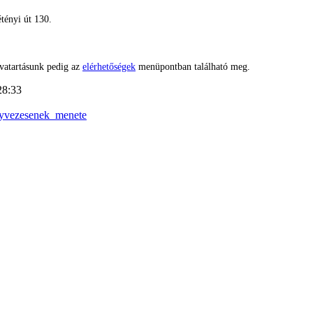
tényi út 130.
vatartásunk pedig az
elérhetőségek
menüpontban található meg.
28:33
nyvezesenek_menete