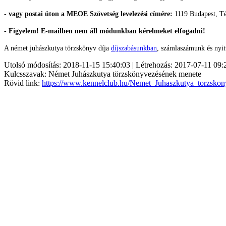
-
vagy postai úton a MEOE Szövetség levelezési címére:
1119 Budapest, Té
- Figyelem! E-mailben nem áll módunkban kérelmeket elfogadni!
A német juhászkutya törzskönyv díja
díjszabásunkban
, számlaszámunk és nyit
Utolsó módosítás: 2018-11-15 15:40:03 | Létrehozás: 2017-07-11 09:
Kulcsszavak: Német Juhászkutya törzskönyvezésének menete
Rövid link:
https://www.kennelclub.hu/Nemet_Juhaszkutya_torzsko