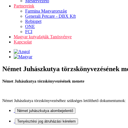
Mestervezető
Partnereink
Farmina Magyarország
Generali Petcare - DBX Kft
Rebiopet
ONE
FCI
Magyar kutyafajták Tanösvénye
Kapcsolat
Német Juhászkutya törzskönyvezésének m
Német Juhászkutya törzskönyvezésének menete
Német Juhászkutya törzskönyvezéséhez szükséges letölthető dokumentumok: