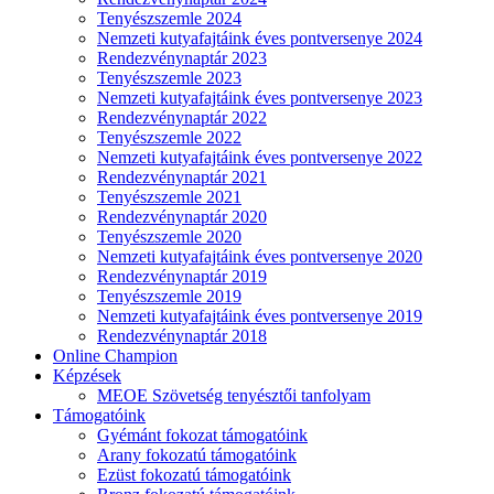
Tenyészszemle 2024
Nemzeti kutyafajtáink éves pontversenye 2024
Rendezvénynaptár 2023
Tenyészszemle 2023
Nemzeti kutyafajtáink éves pontversenye 2023
Rendezvénynaptár 2022
Tenyészszemle 2022
Nemzeti kutyafajtáink éves pontversenye 2022
Rendezvénynaptár 2021
Tenyészszemle 2021
Rendezvénynaptár 2020
Tenyészszemle 2020
Nemzeti kutyafajtáink éves pontversenye 2020
Rendezvénynaptár 2019
Tenyészszemle 2019
Nemzeti kutyafajtáink éves pontversenye 2019
Rendezvénynaptár 2018
Online Champion
Képzések
MEOE Szövetség tenyésztői tanfolyam
Támogatóink
Gyémánt fokozat támogatóink
Arany fokozatú támogatóink
Ezüst fokozatú támogatóink