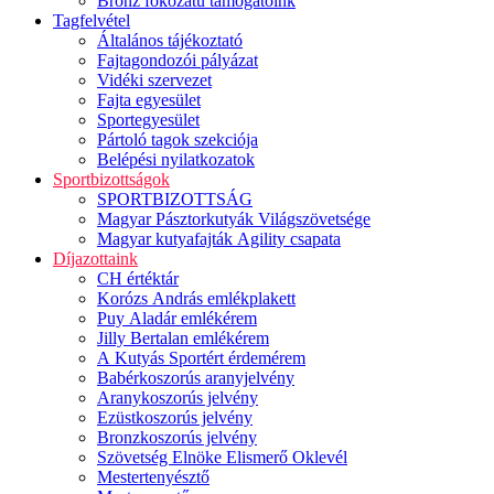
Bronz fokozatú támogatóink
Tagfelvétel
Általános tájékoztató
Fajtagondozói pályázat
Vidéki szervezet
Fajta egyesület
Sportegyesület
Pártoló tagok szekciója
Belépési nyilatkozatok
Sportbizottságok
SPORTBIZOTTSÁG
Magyar Pásztorkutyák Világszövetsége
Magyar kutyafajták Agility csapata
Díjazottaink
CH értéktár
Korózs András emlékplakett
Puy Aladár emlékérem
Jilly Bertalan emlékérem
A Kutyás Sportért érdemérem
Babérkoszorús aranyjelvény
Aranykoszorús jelvény
Ezüstkoszorús jelvény
Bronzkoszorús jelvény
Szövetség Elnöke Elismerő Oklevél
Mestertenyésztő