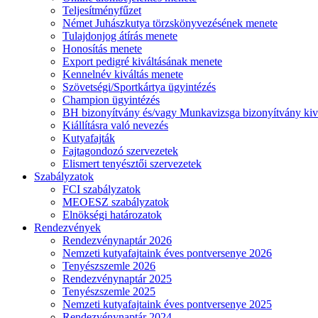
Teljesítményfűzet
Német Juhászkutya törzskönyvezésének menete
Tulajdonjog átírás menete
Honosítás menete
Export pedigré kiváltásának menete
Kennelnév kiváltás menete
Szövetségi/Sportkártya ügyintézés
Champion ügyintézés
BH bizonyítvány és/vagy Munkavizsga bizonyítvány kiv
Kiállításra való nevezés
Kutyafajták
Fajtagondozó szervezetek
Elismert tenyésztői szervezetek
Szabályzatok
FCI szabályzatok
MEOESZ szabályzatok
Elnökségi határozatok
Rendezvények
Rendezvénynaptár 2026
Nemzeti kutyafajtaink éves pontversenye 2026
Tenyészszemle 2026
Rendezvénynaptár 2025
Tenyészszemle 2025
Nemzeti kutyafajtaink éves pontversenye 2025
Rendezvénynaptár 2024