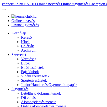
kennelclub.hu
EN
HU
Online nevezés
Online ügyintézés
Champion é
Online nevezés
Online ügyintézés
Kezdőlap
Kereső
Hírek
Galériák
Archívum
Szervezet
Vezetőség
Bírók
Bírói testületek
Fajtaklubok
Vidéki szervezetek
Sportegyesületek
Junior Handler és Gyermek kutyapár
Ügyintézés
Letölthető dokumentumok
Díjszabás
Alombejelentés menete
Online alombejelentés menete