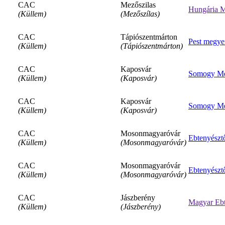
CAC
Mezőszilas
Hungária M
(Küllem)
(Mezőszílas)
CAC
Tápiószentmárton
Pest megye
(Küllem)
(Tápiószentmárton)
CAC
Kaposvár
Somogy Meg
(Küllem)
(Kaposvár)
CAC
Kaposvár
Somogy Meg
(Küllem)
(Kaposvár)
CAC
Mosonmagyaróvár
Ebtenyészt
(Küllem)
(Mosonmagyaróvár)
CAC
Mosonmagyaróvár
Ebtenyészt
(Küllem)
(Mosonmagyaróvár)
CAC
Jászberény
Magyar Ebt
(Küllem)
(Jászberény)