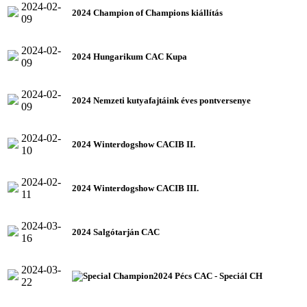
2024-02-
2024 Champion of Champions kiállítás
09
2024-02-
2024 Hungarikum CAC Kupa
09
2024-02-
2024 Nemzeti kutyafajtáink éves pontversenye
09
2024-02-
2024 Winterdogshow CACIB II.
10
2024-02-
2024 Winterdogshow CACIB III.
11
2024-03-
2024 Salgótarján CAC
16
2024-03-
2024 Pécs CAC - Speciál CH
22