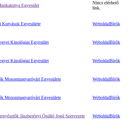
Nincs elérhető
unkakutya Egyesület
link.
i Kutyások Egyesülete
Weboldal
Bírók
yei Kinológiai Egyesület
Weboldal
Bírók
yei Kinológiai Egyesület
Weboldal
Bírók
ők Mosonmagyaróvári Egyesülete
Weboldal
Bírók
ők Mosonmagyaróvári Egyesülete
Weboldal
Bírók
enyésztők Jászberényi Önálló Jogú Szervezete
Weboldal
Bírók