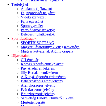
Bronz fokozatú támogatóink
Tagfelvétel
Általános tájékoztató
Fajtagondozói pályázat
Vidéki szervezet
Fajta egyesület
Sportegyesület
Pártoló tagok szekciója
Belépési nyilatkozatok
Sportbizottságok
SPORTBIZOTTSÁG
Magyar Pásztorkutyák Világszövetsége
Magyar kutyafajták Agility csapata
Díjazottaink
CH értéktár
Korózs András emlékplakett
Puy Aladár emlékérem
Jilly Bertalan emlékérem
A Kutyás Sportért érdemérem
Babérkoszorús aranyjelvény
Aranykoszorús jelvény
Ezüstkoszorús jelvény
Bronzkoszorús jelvény
Szövetség Elnöke Elismerő Oklevél
Mestertenyésztő