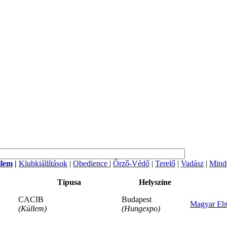
llem
|
Klubkiállítások
|
Obedience
|
Őrző-Védő
|
Terelő
|
Vadász
|
Mind
Típusa
Helyszíne
CACIB
Budapest
Magyar Ebt
(Küllem)
(Hungexpo)