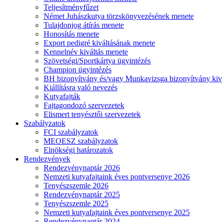
Teljesítményfűzet
Német Juhászkutya törzskönyvezésének menete
Tulajdonjog átírás menete
Honosítás menete
Export pedigré kiváltásának menete
Kennelnév kiváltás menete
Szövetségi/Sportkártya ügyintézés
Champion ügyintézés
BH bizonyítvány és/vagy Munkavizsga bizonyítvány kiv
Kiállításra való nevezés
Kutyafajták
Fajtagondozó szervezetek
Elismert tenyésztői szervezetek
Szabályzatok
FCI szabályzatok
MEOESZ szabályzatok
Elnökségi határozatok
Rendezvények
Rendezvénynaptár 2026
Nemzeti kutyafajtaink éves pontversenye 2026
Tenyészszemle 2026
Rendezvénynaptár 2025
Tenyészszemle 2025
Nemzeti kutyafajtaink éves pontversenye 2025
Rendezvénynaptár 2024