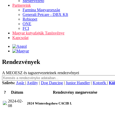
Mestervezető
Partnereink
Farmina Magyarország
Generali Petcare - DBX Kft
Rebiopet
ONE
FCI
Magyar kutyafajták Tanösvénye
Kapcsolat
Rendezvények
A MEOESZ és tagszervezeteinek rendezvényei
Szűrés:
Agár
|
Agility
|
Dog Dancing
|
Junior Handler
|
Kotorék
|
Kü
?
Dátum
Rendezvény megnevezése
2024-02-
2024 Winterdogshow CACIB I.
08