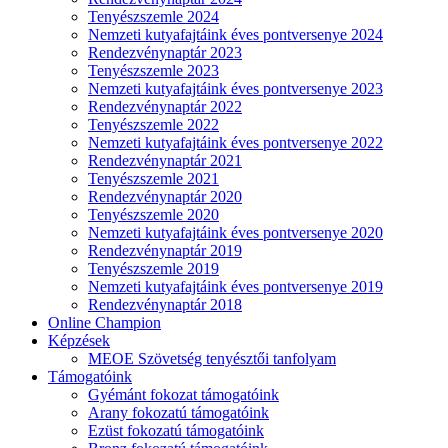
Tenyészszemle 2024
Nemzeti kutyafajtáink éves pontversenye 2024
Rendezvénynaptár 2023
Tenyészszemle 2023
Nemzeti kutyafajtáink éves pontversenye 2023
Rendezvénynaptár 2022
Tenyészszemle 2022
Nemzeti kutyafajtáink éves pontversenye 2022
Rendezvénynaptár 2021
Tenyészszemle 2021
Rendezvénynaptár 2020
Tenyészszemle 2020
Nemzeti kutyafajtáink éves pontversenye 2020
Rendezvénynaptár 2019
Tenyészszemle 2019
Nemzeti kutyafajtáink éves pontversenye 2019
Rendezvénynaptár 2018
Online Champion
Képzések
MEOE Szövetség tenyésztői tanfolyam
Támogatóink
Gyémánt fokozat támogatóink
Arany fokozatú támogatóink
Ezüst fokozatú támogatóink