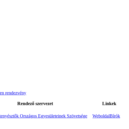
en rendezvény
Rendező szervezet
Linkek
enyésztők Országos Egyesületeinek Szövetsége
Weboldal
Bírók