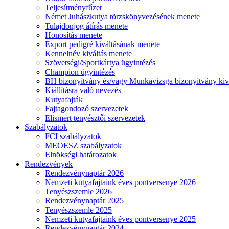
Teljesítményfűzet
Német Juhászkutya törzskönyvezésének menete
Tulajdonjog átírás menete
Honosítás menete
Export pedigré kiváltásának menete
Kennelnév kiváltás menete
Szövetségi/Sportkártya ügyintézés
Champion ügyintézés
BH bizonyítvány és/vagy Munkavizsga bizonyítvány kiv
Kiállításra való nevezés
Kutyafajták
Fajtagondozó szervezetek
Elismert tenyésztői szervezetek
Szabályzatok
FCI szabályzatok
MEOESZ szabályzatok
Elnökségi határozatok
Rendezvények
Rendezvénynaptár 2026
Nemzeti kutyafajtaink éves pontversenye 2026
Tenyészszemle 2026
Rendezvénynaptár 2025
Tenyészszemle 2025
Nemzeti kutyafajtaink éves pontversenye 2025
Rendezvénynaptár 2024