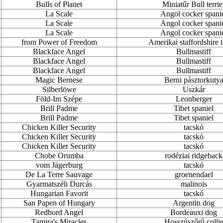
Bulls of Planet
Miniatűr Bull terrie
La Scale
Angol cocker spani
La Scale
Angol cocker spani
La Scale
Angol cocker spani
from Power of Freedom
Amerikai staffordshire t
Blackface Angel
Bullmastiff
Blackface Angel
Bullmastiff
Blackface Angel
Bullmastiff
Magic Bernese
Berni pásztorkuty
Silberlöwe
Uszkár
Föld-Im Szépe
Leonberger
Brill Padme
Tibet spaniel
Brill Padme
Tibet spaniel
Chicken Killer Security
tacskó
Chicken Killer Security
tacskó
Chicken Killer Security
tacskó
Chobe Orumba
rodéziai ridgeback
vom Jägerburg
tacskó
De La Terre Sauvage
groenendael
Gyarmatszéli Durcás
malinois
Hungarian Favorit
tacskó
San Papen of Hungary
Argentin dog
Redbord Angel
Bordeauxi dog
Tamira's Miracles
Hosszúszőrű colli