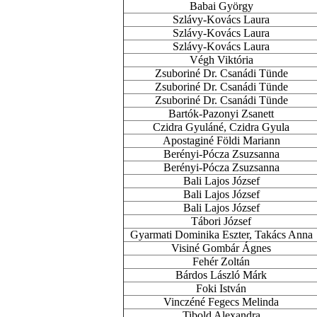
Babai György
Szlávy-Kovács Laura
Szlávy-Kovács Laura
Szlávy-Kovács Laura
Végh Viktória
Zsuboriné Dr. Csanádi Tünde
Zsuboriné Dr. Csanádi Tünde
Zsuboriné Dr. Csanádi Tünde
Bartók-Pazonyi Zsanett
Czidra Gyuláné, Czidra Gyula
Apostaginé Földi Mariann
Berényi-Pócza Zsuzsanna
Berényi-Pócza Zsuzsanna
Bali Lajos József
Bali Lajos József
Bali Lajos József
Tábori József
Gyarmati Dominika Eszter, Takács Anna
Visiné Gombár Ágnes
Fehér Zoltán
Bárdos László Márk
Foki István
Vinczéné Fegecs Melinda
Tibold Alexandra