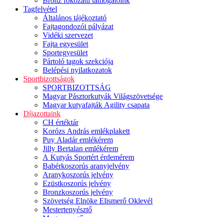
Bronz fokozatú támogatóink
Tagfelvétel
Általános tájékoztató
Fajtagondozói pályázat
Vidéki szervezet
Fajta egyesület
Sportegyesület
Pártoló tagok szekciója
Belépési nyilatkozatok
Sportbizottságok
SPORTBIZOTTSÁG
Magyar Pásztorkutyák Világszövetsége
Magyar kutyafajták Agility csapata
Díjazottaink
CH értéktár
Korózs András emlékplakett
Puy Aladár emlékérem
Jilly Bertalan emlékérem
A Kutyás Sportért érdemérem
Babérkoszorús aranyjelvény
Aranykoszorús jelvény
Ezüstkoszorús jelvény
Bronzkoszorús jelvény
Szövetség Elnöke Elismerő Oklevél
Mestertenyésztő