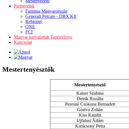
Mestervezető
Partnereink
Farmina Magyarország
Generali Petcare - DBX Kft
Rebiopet
ONE
FCI
Magyar kutyafajták Tanösvénye
Kapcsolat
Mestertenyésztők
Mestertenyésztő
Kaiser Szabina
Detrik Rozália
Peresné Csokona Bernadett
Gortva Zoltán
Kiss Katalin
Ujfalusi Ádám
Karácsony Petra