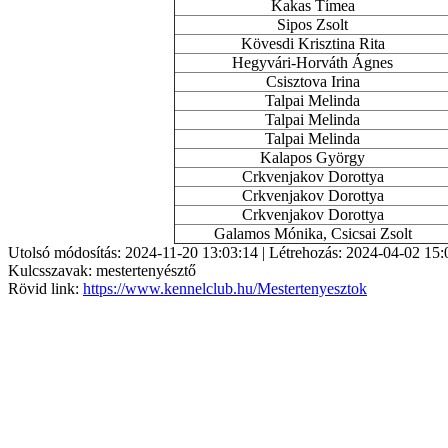
Kakas Tímea
Sipos Zsolt
Kövesdi Krisztina Rita
Hegyvári-Horváth Ágnes
Csisztova Irina
Talpai Melinda
Talpai Melinda
Talpai Melinda
Kalapos György
Crkvenjakov Dorottya
Crkvenjakov Dorottya
Crkvenjakov Dorottya
Galamos Mónika, Csicsai Zsolt
Utolsó módosítás: 2024-11-20 13:03:14 | Létrehozás: 2024-04-02 15:
Kulcsszavak: mestertenyésztő
Rövid link:
https://www.kennelclub.hu/Mestertenyesztok