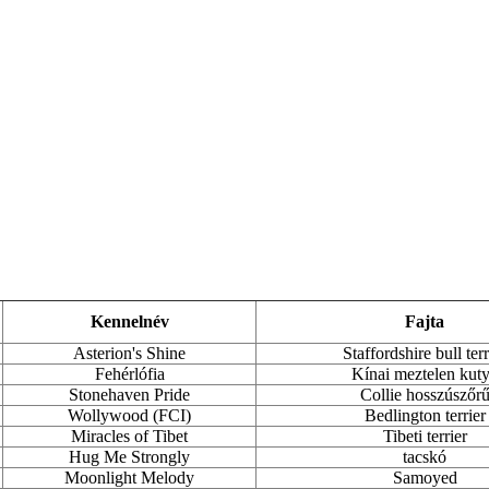
Kennelnév
Fajta
Asterion's Shine
Staffordshire bull terr
Fehérlófia
Kínai meztelen kut
Stonehaven Pride
Collie hosszúszőr
Wollywood (FCI)
Bedlington terrier
Miracles of Tibet
Tibeti terrier
Hug Me Strongly
tacskó
Moonlight Melody
Samoyed