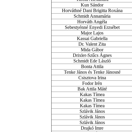
Kun Sándor
Horváthné Dani Brigitta Roxána
Schmidt Annamária
Horváth Angéla
Sebestyénné Enyedi Erzsébet
Major Lajos
Kassai Gabriella
Dr. Valent Zita
Mida Gábor
Drixler-Szűcs Ágnes
Schmidt Ede László
Bonta Attila
Tenke János és Tenke Jánosné
Csisztova Irina
Fodor Irén
Bak Attila Máté
Kakas Tímea
Kakas Tímea
Kakas Tímea
Szlávik János
Szlávik János
Szlávik János
Drajkó Imre