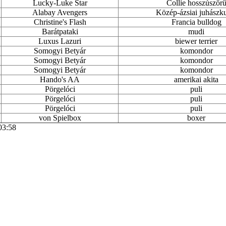
Lucky-Luke Star
Collie hosszúszőr
Alabay Avengers
Közép-ázsiai juhászk
Christine's Flash
Francia bulldog
Barátpataki
mudi
Luxus Lazuri
biewer terrier
Somogyi Betyár
komondor
Somogyi Betyár
komondor
Somogyi Betyár
komondor
Hando's AA
amerikai akita
Pörgelóci
puli
Pörgelóci
puli
Pörgelóci
puli
von Spielbox
boxer
03:58