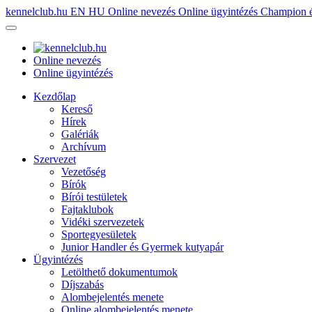
kennelclub.hu
EN
HU
Online nevezés
Online ügyintézés
Champion é
Online nevezés
Online ügyintézés
Kezdőlap
Kereső
Hírek
Galériák
Archívum
Szervezet
Vezetőség
Bírók
Bírói testületek
Fajtaklubok
Vidéki szervezetek
Sportegyesületek
Junior Handler és Gyermek kutyapár
Ügyintézés
Letölthető dokumentumok
Díjszabás
Alombejelentés menete
Online alombejelentés menete