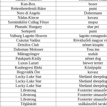
Kun-Box.
boxer
Rettenthetetlenül-Bátor
pumi
Nero di Angelo
Dobermann
Nádas-Kincse
kuvasz
Szentmiklósi Csillag Fénye
mopsz
Phanatic Hungary
shar pei
Serteperti
pumi
Valburg Lagotto Heaven
lagotto romagnolo
Császtai Vadász
Rövidszőrű magyar vi
Drixifox Club
német kisspitz
Dahoman Molosser
Tosa inu
Mátragyöngye
uszkár
Patakparti-Király
német dog
Luxus Lazuri
biewer terrier
Kunhegyesi Bleki
Középspitz
Hegyvidék Őre
kuvasz
Lucky-Luke Star
Shetland sheepdo
Lucky-Luke Star
Shetland sheepdo
Lucky-Luke Star
Shetland sheepdo
Lifestrong
Foxterrier simaszőr
Lifestrong
Foxterrier simaszőr
Lifestrong
Foxterrier simaszőr
Tégláskúti
szálkásszőrű tacsk