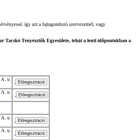
érvényessé, így azt a fajtagondozó szervezetnél, vagy
r Tacskó Tenyésztők Egyesülete, tehát a lenti időpontokban a
 A. u
 A. u
 A. u
 A. u