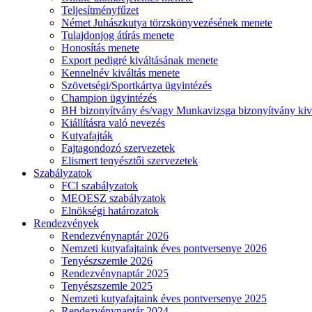
Teljesítményfűzet
Német Juhászkutya törzskönyvezésének menete
Tulajdonjog átírás menete
Honosítás menete
Export pedigré kiváltásának menete
Kennelnév kiváltás menete
Szövetségi/Sportkártya ügyintézés
Champion ügyintézés
BH bizonyítvány és/vagy Munkavizsga bizonyítvány kiv
Kiállításra való nevezés
Kutyafajták
Fajtagondozó szervezetek
Elismert tenyésztői szervezetek
Szabályzatok
FCI szabályzatok
MEOESZ szabályzatok
Elnökségi határozatok
Rendezvények
Rendezvénynaptár 2026
Nemzeti kutyafajtaink éves pontversenye 2026
Tenyészszemle 2026
Rendezvénynaptár 2025
Tenyészszemle 2025
Nemzeti kutyafajtaink éves pontversenye 2025
Rendezvénynaptár 2024