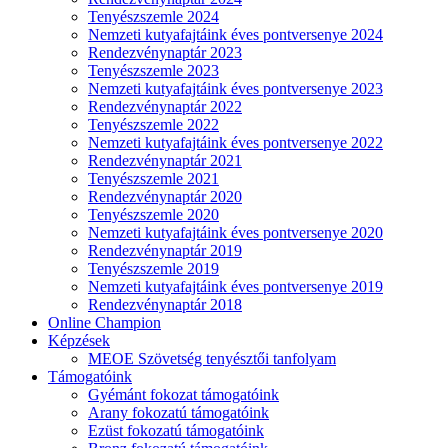
Tenyészszemle 2024
Nemzeti kutyafajtáink éves pontversenye 2024
Rendezvénynaptár 2023
Tenyészszemle 2023
Nemzeti kutyafajtáink éves pontversenye 2023
Rendezvénynaptár 2022
Tenyészszemle 2022
Nemzeti kutyafajtáink éves pontversenye 2022
Rendezvénynaptár 2021
Tenyészszemle 2021
Rendezvénynaptár 2020
Tenyészszemle 2020
Nemzeti kutyafajtáink éves pontversenye 2020
Rendezvénynaptár 2019
Tenyészszemle 2019
Nemzeti kutyafajtáink éves pontversenye 2019
Rendezvénynaptár 2018
Online Champion
Képzések
MEOE Szövetség tenyésztői tanfolyam
Támogatóink
Gyémánt fokozat támogatóink
Arany fokozatú támogatóink
Ezüst fokozatú támogatóink