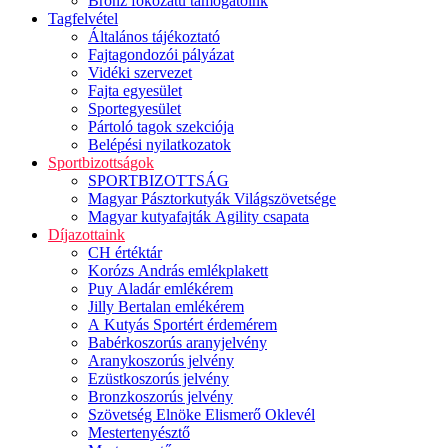
Bronz fokozatú támogatóink
Tagfelvétel
Általános tájékoztató
Fajtagondozói pályázat
Vidéki szervezet
Fajta egyesület
Sportegyesület
Pártoló tagok szekciója
Belépési nyilatkozatok
Sportbizottságok
SPORTBIZOTTSÁG
Magyar Pásztorkutyák Világszövetsége
Magyar kutyafajták Agility csapata
Díjazottaink
CH értéktár
Korózs András emlékplakett
Puy Aladár emlékérem
Jilly Bertalan emlékérem
A Kutyás Sportért érdemérem
Babérkoszorús aranyjelvény
Aranykoszorús jelvény
Ezüstkoszorús jelvény
Bronzkoszorús jelvény
Szövetség Elnöke Elismerő Oklevél
Mestertenyésztő