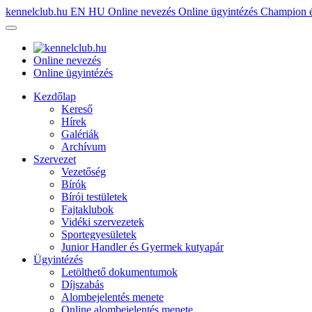
kennelclub.hu
EN
HU
Online nevezés
Online ügyintézés
Champion é
Online nevezés
Online ügyintézés
Kezdőlap
Kereső
Hírek
Galériák
Archívum
Szervezet
Vezetőség
Bírók
Bírói testületek
Fajtaklubok
Vidéki szervezetek
Sportegyesületek
Junior Handler és Gyermek kutyapár
Ügyintézés
Letölthető dokumentumok
Díjszabás
Alombejelentés menete
Online alombejelentés menete