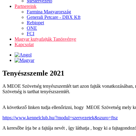
Mestervezető
Partnereink
Farmina Magyarország
Generali Petcare - DBX Kft
Rebiopet
ONE
FCI
Magyar kutyafajták Tanösvénye
Kapcsolat
Tenyészszemle 2021
A MEOE Szövetség tenyészszemlét tart azon fajták vonatkozásában, 
Szövetség is tarthat tenyészszemlét.
A következő linken tudja ellenőrizni, hogy MEOE Szövetség mely kuty
https://www.kennelclub.hu/?modul=szervezetek&szuro=ftsz
A keresőbe írja be a fajtája nevét , így láthatja , hogy ki a fajtagon