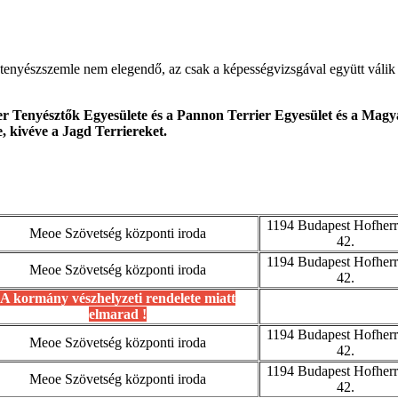
tenyészszemle nem elegendő, az csak a képességvizsgával együtt válik 
r Tenyésztők Egyesülete és a Pannon Terrier Egyesület és a Magya
e, kivéve a Jagd Terriereket.
1194 Budapest Hofherr
Meoe Szövetség központi iroda
42.
1194 Budapest Hofherr
Meoe Szövetség központi iroda
42.
A kormány vészhelyzeti rendelete miatt
elmarad !
1194 Budapest Hofherr
Meoe Szövetség központi iroda
42.
1194 Budapest Hofherr
Meoe Szövetség központi iroda
42.