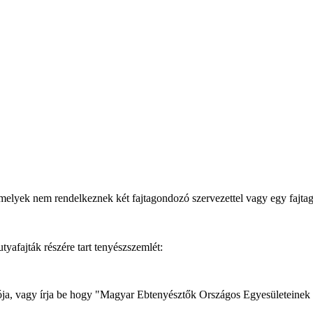
melyek nem rendelkeznek két fajtagondozó szervezettel vagy egy fajt
afajták részére tart tenyészszemlét:
dozója, vagy írja be hogy "Magyar Ebtenyésztők Országos Egyesületeinek 