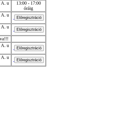
 A. u
13:00 - 17:00
óráig
 A. u
 A. u
va!!!
 A. u
 A. u