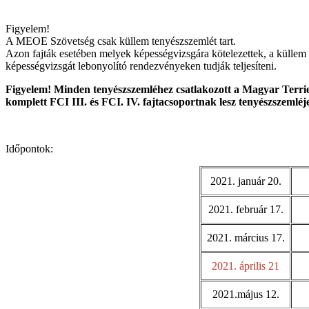
Figyelem!
A MEOE Szövetség csak küllem tenyészszemlét tart.
Azon fajták esetében melyek képességvizsgára kötelezettek, a küllem 
képességvizsgát lebonyolító rendezvényeken tudják teljesíteni.
Figyelem! Minden tenyészszemléhez csatlakozott a Magyar Terrie
komplett FCI III. és FCI. IV. fajtacsoportnak lesz tenyészszemléj
Időpontok:
2021. január 20.
2021. február 17.
2021. március 17.
2021. április 21
2021.május 12.