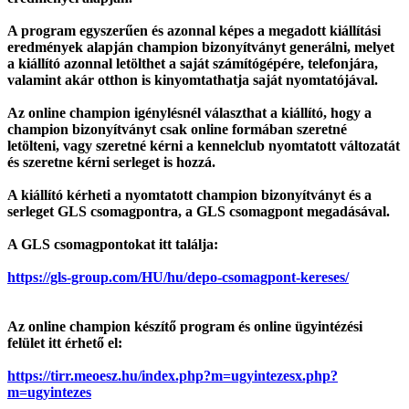
A program egyszerűen és azonnal képes a megadott kiállítási
eredmények alapján champion bizonyítványt generálni, melyet
a kiállító azonnal letölthet a saját számítógépére, telefonjára,
valamint akár otthon is kinyomtathatja saját nyomtatójával.
Az online champion igénylésnél választhat a kiállító, hogy a
champion bizonyítványt csak online formában szeretné
letölteni, vagy szeretné kérni a kennelclub nyomtatott változatát
és szeretne kérni serleget is hozzá.
A kiállító kérheti a nyomtatott champion bizonyítványt és a
serleget GLS csomagpontra, a GLS csomagpont megadásával.
A GLS csomagpontokat itt találja:
https://gls-group.com/HU/hu/depo-csomagpont-kereses/
Az online champion készítő program és online ügyintézési
felület itt érhető el:
https://tirr.meoesz.hu/index.php?m=ugyintezes
x.php?
m=ugyintezes