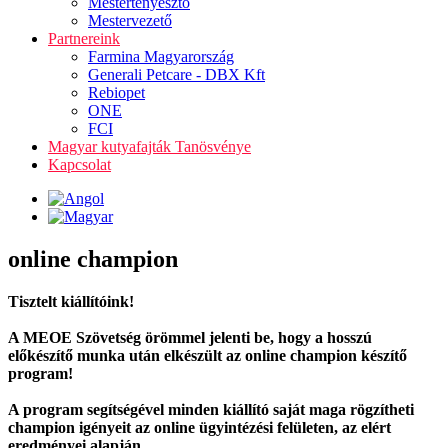
Mestertenyésztő
Mestervezető
Partnereink
Farmina Magyarország
Generali Petcare - DBX Kft
Rebiopet
ONE
FCI
Magyar kutyafajták Tanösvénye
Kapcsolat
online champion
Tisztelt kiállítóink!
A MEOE Szövetség örömmel jelenti be, hogy a hosszú
előkészítő munka után elkészült az online champion készítő
program!
A program segítségével minden kiállító saját maga rögzítheti
champion igényeit az online ügyintézési felületen, az elért
eredményei alapján.