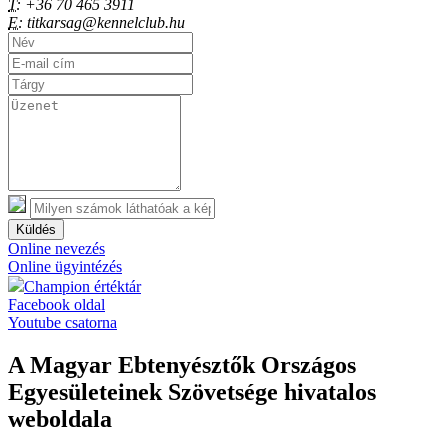
T:
+36 70 465 3911
E:
titkarsag@kennelclub.hu
Küldés
Online nevezés
Online ügyintézés
Champion értéktár
Facebook oldal
Youtube csatorna
A Magyar Ebtenyésztők Országos
Egyesületeinek Szövetsége hivatalos
weboldala