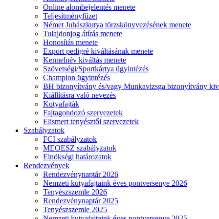
Online alombejelentés menete
Teljesítményfűzet
Német Juhászkutya törzskönyvezésének menete
Tulajdonjog átírás menete
Honosítás menete
Export pedigré kiváltásának menete
Kennelnév kiváltás menete
Szövetségi/Sportkártya ügyintézés
Champion ügyintézés
BH bizonyítvány és/vagy Munkavizsga bizonyítvány kiv
Kiállításra való nevezés
Kutyafajták
Fajtagondozó szervezetek
Elismert tenyésztői szervezetek
Szabályzatok
FCI szabályzatok
MEOESZ szabályzatok
Elnökségi határozatok
Rendezvények
Rendezvénynaptár 2026
Nemzeti kutyafajtaink éves pontversenye 2026
Tenyészszemle 2026
Rendezvénynaptár 2025
Tenyészszemle 2025
Nemzeti kutyafajtaink éves pontversenye 2025