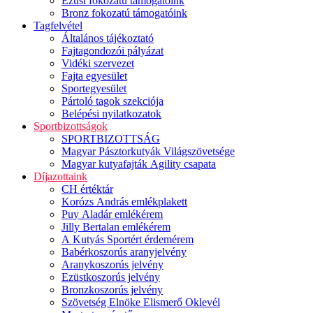
Ezüst fokozatú támogatóink
Bronz fokozatú támogatóink
Tagfelvétel
Általános tájékoztató
Fajtagondozói pályázat
Vidéki szervezet
Fajta egyesület
Sportegyesület
Pártoló tagok szekciója
Belépési nyilatkozatok
Sportbizottságok
SPORTBIZOTTSÁG
Magyar Pásztorkutyák Világszövetsége
Magyar kutyafajták Agility csapata
Díjazottaink
CH értéktár
Korózs András emlékplakett
Puy Aladár emlékérem
Jilly Bertalan emlékérem
A Kutyás Sportért érdemérem
Babérkoszorús aranyjelvény
Aranykoszorús jelvény
Ezüstkoszorús jelvény
Bronzkoszorús jelvény
Szövetség Elnöke Elismerő Oklevél