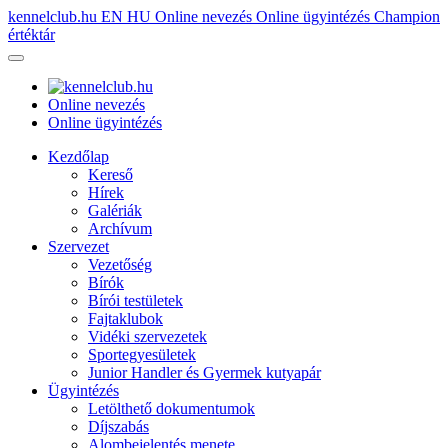
kennelclub.hu
EN
HU
Online nevezés
Online ügyintézés
Champion
értéktár
Online nevezés
Online ügyintézés
Kezdőlap
Kereső
Hírek
Galériák
Archívum
Szervezet
Vezetőség
Bírók
Bírói testületek
Fajtaklubok
Vidéki szervezetek
Sportegyesületek
Junior Handler és Gyermek kutyapár
Ügyintézés
Letölthető dokumentumok
Díjszabás
Alombejelentés menete