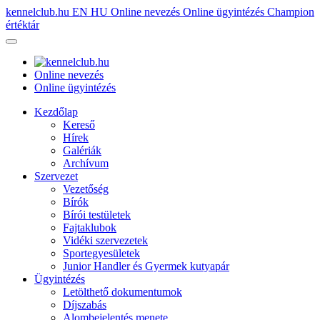
kennelclub.hu
EN
HU
Online nevezés
Online ügyintézés
Champion
értéktár
Online nevezés
Online ügyintézés
Kezdőlap
Kereső
Hírek
Galériák
Archívum
Szervezet
Vezetőség
Bírók
Bírói testületek
Fajtaklubok
Vidéki szervezetek
Sportegyesületek
Junior Handler és Gyermek kutyapár
Ügyintézés
Letölthető dokumentumok
Díjszabás
Alombejelentés menete