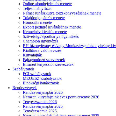
Online alombejelentés menete
Teljesítményfűzet
Német Juhászkutya törzskönyvezésének menete
Tulajdonjog átírás menete
Honosítás menete
Export pedigré kiváltásának menete
Kennelnév kiváltás menete
Szövetségi/Sportkártya ügyintézés
Champion ügyintézés
BH bizonyítvány és/vagy Munkavizsga bizonyítvány kiv
Kiállításra való nevezés
Kutyafajták
Fajtagondozó szervezetek
Elismert tenyésztői szervezetek
Szabályzatok
FCI szabályzatok
MEOESZ szabályzatok
Elnökségi határozatok
Rendezvények
Rendezvénynaptár 2026
Nemzeti kutyafajtaink éves pontversenye 2026
Tenyészszemle 2026
Rendezvénynaptár 2025
Tenyészszemle 2025
Nemzeti kutyafajtaink éves pontversenye 2025