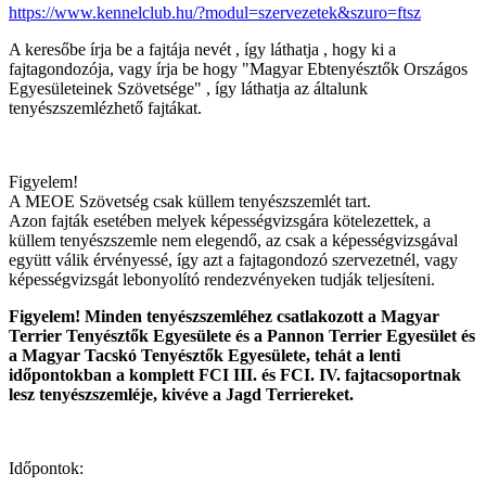
https://www.kennelclub.hu/?modul=szervezetek&szuro=ftsz
A keresőbe írja be a fajtája nevét , így láthatja , hogy ki a
fajtagondozója, vagy írja be hogy "Magyar Ebtenyésztők Országos
Egyesületeinek Szövetsége" , így láthatja az általunk
tenyészszemlézhető fajtákat.
Figyelem!
A MEOE Szövetség csak küllem tenyészszemlét tart.
Azon fajták esetében melyek képességvizsgára kötelezettek, a
küllem tenyészszemle nem elegendő, az csak a képességvizsgával
együtt válik érvényessé, így azt a fajtagondozó szervezetnél, vagy
képességvizsgát lebonyolító rendezvényeken tudják teljesíteni.
Figyelem! Minden tenyészszemléhez csatlakozott a Magyar
Terrier Tenyésztők Egyesülete és a Pannon Terrier Egyesület és
a Magyar Tacskó Tenyésztők Egyesülete, tehát a lenti
időpontokban a komplett FCI III. és FCI. IV. fajtacsoportnak
lesz tenyészszemléje, kivéve a Jagd Terriereket.
Időpontok: