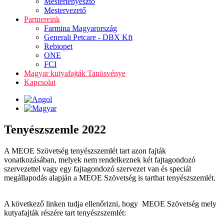
Mestertenyésztő
Mestervezető
Partnereink
Farmina Magyarország
Generali Petcare - DBX Kft
Rebiopet
ONE
FCI
Magyar kutyafajták Tanösvénye
Kapcsolat
Tenyészszemle 2022
A MEOE Szövetség tenyészszemlét tart azon fajták
vonatkozásában, melyek nem rendelkeznek két fajtagondozó
szervezettel vagy egy fajtagondozó szervezet van és speciál
megállapodás alapján a MEOE Szövetség is tarthat tenyészszemlét.
A következő linken tudja ellenőrizni, hogy MEOE Szövetség mely
kutyafajták részére tart tenyészszemlét: