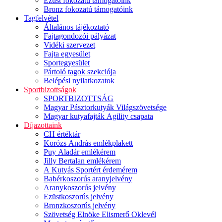
Ezüst fokozatú támogatóink
Bronz fokozatú támogatóink
Tagfelvétel
Általános tájékoztató
Fajtagondozói pályázat
Vidéki szervezet
Fajta egyesület
Sportegyesület
Pártoló tagok szekciója
Belépési nyilatkozatok
Sportbizottságok
SPORTBIZOTTSÁG
Magyar Pásztorkutyák Világszövetsége
Magyar kutyafajták Agility csapata
Díjazottaink
CH értéktár
Korózs András emlékplakett
Puy Aladár emlékérem
Jilly Bertalan emlékérem
A Kutyás Sportért érdemérem
Babérkoszorús aranyjelvény
Aranykoszorús jelvény
Ezüstkoszorús jelvény
Bronzkoszorús jelvény
Szövetség Elnöke Elismerő Oklevél