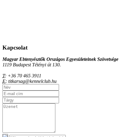
Kapcsolat
Magyar Ebtenyésztők Országos Egyesületeinek Szövetsége
1119 Budapest Tétényi út 130.
T:
+36 70 465 3911
E:
titkarsag@kennelclub.hu