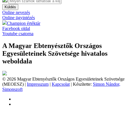
Küldés
Online nevezés
Online ügyintézés
Champion értéktár
Facebook oldal
Youtube csatorna
A Magyar Ebtenyésztők Országos
Egyesületeinek Szövetsége hivatalos
weboldala
© 2026 Magyar Ebtenyésztők Országos Egyesületeinek Szövetsége
(MEOESZ) |
Impresszum
|
Kapcsolat
| Készítette:
Simon Nándor,
Simonszoft