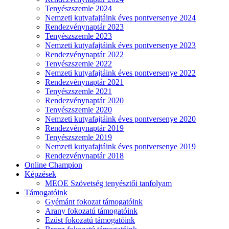
Tenyészszemle 2024
Nemzeti kutyafajtáink éves pontversenye 2024
Rendezvénynaptár 2023
Tenyészszemle 2023
Nemzeti kutyafajtáink éves pontversenye 2023
Rendezvénynaptár 2022
Tenyészszemle 2022
Nemzeti kutyafajtáink éves pontversenye 2022
Rendezvénynaptár 2021
Tenyészszemle 2021
Rendezvénynaptár 2020
Tenyészszemle 2020
Nemzeti kutyafajtáink éves pontversenye 2020
Rendezvénynaptár 2019
Tenyészszemle 2019
Nemzeti kutyafajtáink éves pontversenye 2019
Rendezvénynaptár 2018
Online Champion
Képzések
MEOE Szövetség tenyésztői tanfolyam
Támogatóink
Gyémánt fokozat támogatóink
Arany fokozatú támogatóink
Ezüst fokozatú támogatóink