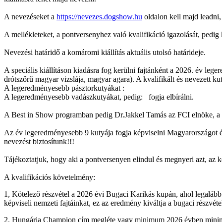
A nevezéseket a
https://nevezes.dogshow.hu
oldalon kell majd leadni,
A mellékleteket, a pontversenyhez való kvalifikáció igazolását, pedig 
Nevezési határidő a komáromi kiállítás aktuális utolsó határideje.
A speciális kiállításon kiadásra fog kerülni fajtánként a 2026. év le
drótszőrű magyar vizslája, magyar agara). A kvalifikált és nevezett k
A legeredményesebb pásztorkutyákat :
A legeredményesebb vadászkutyákat, pedig: fogja elbírálni.
A Best in Show programban pedig Dr.Jakkel Tamás az FCI elnöke, a 
Az év legeredményesebb 9 kutyája fogja képviselni Magyarországot és
nevezést biztosítunk!!!
Tájékoztatjuk, hogy aki a pontversenyen elindul és megnyeri azt, az köt
A kvalifikációs követelmény:
1, Kötelező részvétel a 2026 évi Bugaci Karikás kupán, ahol legalább
képviseli nemzeti fajtáinkat, ez az eredmény kiváltja a bugaci részvétel
2, Hungária Champion cím megléte vagy minimum 2026 évben minimu