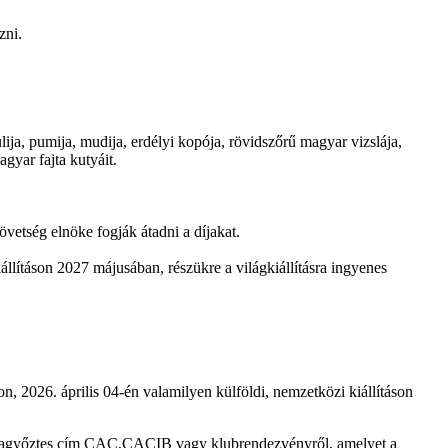
zni.
ija, pumija, mudija, erdélyi kopója, rövidszőrű magyar vizslája,
gyar fajta kutyáit.
tség elnöke fogják átadni a díjakat.
lításon 2027 májusában, részükre a világkiállításra ingyenes
, 2026. április 04-én valamilyen külföldi, nemzetközi kiállításon
jtagyőztes cím CAC,CACIB vagy klubrendezvényről, amelyet a