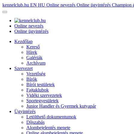
kennelclub.hu
EN
HU
Online nevezés
Online ügyintézés
Champion é
Online nevezés
Online ügyintézés
Kezdőlap
Kereső
Hírek
Galériák
Archívum
Szervezet
Vezetőség
Bírók
Bírói testületek
Fajtaklubok
Vidéki szervezetek
Sportegyesületek
Junior Handler és Gyermek kutyapár
Ügyintézés
Letölthető dokumentumok
Díjszabás
Alombejelentés menete
Online alombejelentés menete