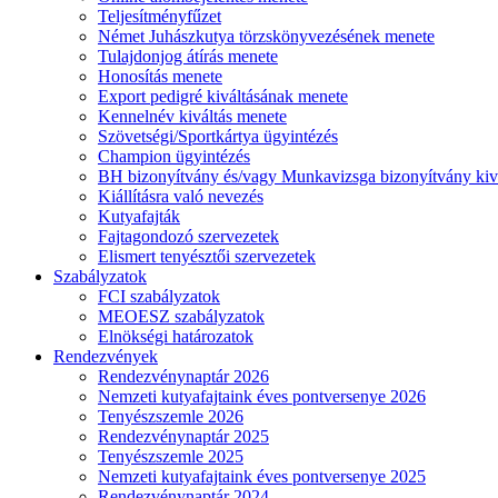
Teljesítményfűzet
Német Juhászkutya törzskönyvezésének menete
Tulajdonjog átírás menete
Honosítás menete
Export pedigré kiváltásának menete
Kennelnév kiváltás menete
Szövetségi/Sportkártya ügyintézés
Champion ügyintézés
BH bizonyítvány és/vagy Munkavizsga bizonyítvány kiv
Kiállításra való nevezés
Kutyafajták
Fajtagondozó szervezetek
Elismert tenyésztői szervezetek
Szabályzatok
FCI szabályzatok
MEOESZ szabályzatok
Elnökségi határozatok
Rendezvények
Rendezvénynaptár 2026
Nemzeti kutyafajtaink éves pontversenye 2026
Tenyészszemle 2026
Rendezvénynaptár 2025
Tenyészszemle 2025
Nemzeti kutyafajtaink éves pontversenye 2025
Rendezvénynaptár 2024