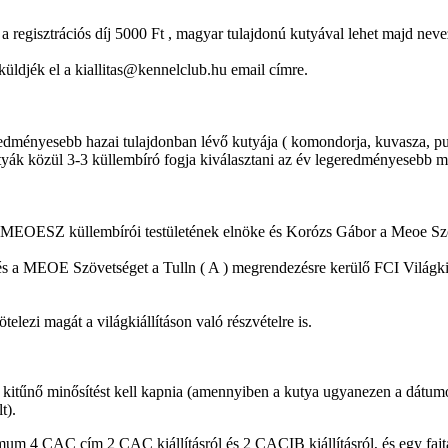
 a regisztrációs díj 5000 Ft , magyar tulajdonú kutyával lehet majd neve
küldjék el a kiallitas@kennelclub.hu email címre.
geredményesebb hazai tulajdonban lévő kutyája ( komondorja, kuvasza, pul
utyák közül 3-3 küllembíró fogja kiválasztani az év legeredményesebb ma
MEOESZ küllembírói testületének elnöke és Korózs Gábor a Meoe Szöve
 a MEOE Szövetséget a Tulln ( A ) megrendezésre kerülő FCI Világkiál
elezi magát a világkiállításon való részvételre is.
 kitűnő minősítést kell kapnia (amennyiben a kutya ugyanezen a dátumon
t).
m 4 CAC cím 2 CAC kiállításról és 2 CACIB kiállításról, és egy fa