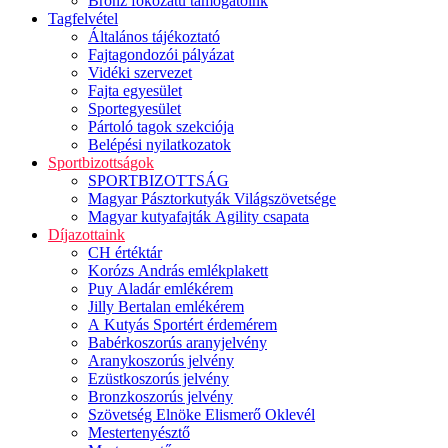
Bronz fokozatú támogatóink
Tagfelvétel
Általános tájékoztató
Fajtagondozói pályázat
Vidéki szervezet
Fajta egyesület
Sportegyesület
Pártoló tagok szekciója
Belépési nyilatkozatok
Sportbizottságok
SPORTBIZOTTSÁG
Magyar Pásztorkutyák Világszövetsége
Magyar kutyafajták Agility csapata
Díjazottaink
CH értéktár
Korózs András emlékplakett
Puy Aladár emlékérem
Jilly Bertalan emlékérem
A Kutyás Sportért érdemérem
Babérkoszorús aranyjelvény
Aranykoszorús jelvény
Ezüstkoszorús jelvény
Bronzkoszorús jelvény
Szövetség Elnöke Elismerő Oklevél
Mestertenyésztő