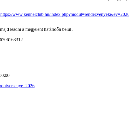
:
https://www.kennelclub.hu/index.php?modul=rendezvenyek&ev=202
 majd leadni a megjelent határidőn belül .
+36706163312
00:00
_pontversenye_2026