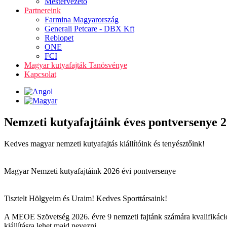
Mestervezető
Partnereink
Farmina Magyarország
Generali Petcare - DBX Kft
Rebiopet
ONE
FCI
Magyar kutyafajták Tanösvénye
Kapcsolat
Nemzeti kutyafajtáink éves pontversenye 
Kedves magyar nemzeti kutyafajtás kiállítóink és tenyésztőink!
Magyar Nemzeti kutyafajtáink 2026 évi pontversenye
Tisztelt Hölgyeim és Uraim! Kedves Sporttársaink!
A MEOE Szövetség 2026. évre 9 nemzeti fajtánk számára kvalifikációs
kiállításra lehet majd nevezni.