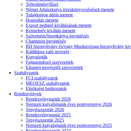
Teljesítményfűzet
Német Juhászkutya törzskönyvezésének menete
Tulajdonjog átírás menete
Honosítás menete
Export pedigré kiváltásának menete
Kennelnév kiváltás menete
Szövetségi/Sportkártya ügyintézés
Champion ügyintézés
BH bizonyítvány és/vagy Munkavizsga bizonyítvány kiv
Kiállításra való nevezés
Kutyafajták
Fajtagondozó szervezetek
Elismert tenyésztői szervezetek
Szabályzatok
FCI szabályzatok
MEOESZ szabályzatok
Elnökségi határozatok
Rendezvények
Rendezvénynaptár 2026
Nemzeti kutyafajtaink éves pontversenye 2026
Tenyészszemle 2026
Rendezvénynaptár 2025
Tenyészszemle 2025
Nemzeti kutyafajtaink éves pontversenye 2025
Rendezvénynaptár 2024