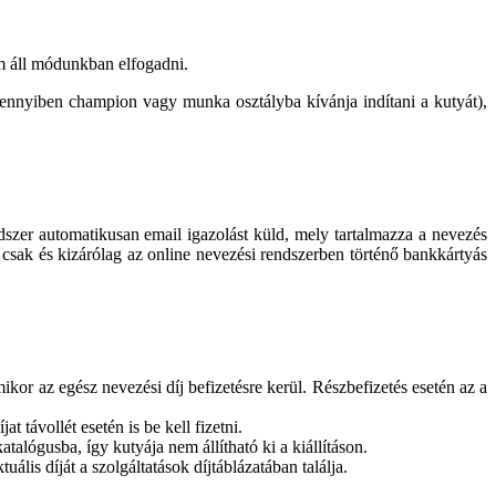
m áll módunkban elfogadni.
nnyiben champion vagy munka osztályba kívánja indítani a kutyát),
dszer automatikusan email igazolást küld, mely tartalmazza a nevezés
 csak és kizárólag az online nevezési rendszerben történő bankkártyás
mikor az egész nevezési díj befizetésre kerül. Részbefizetés esetén az a
t távollét esetén is be kell fizetni.
talógusba, így kutyája nem állítható ki a kiállításon.
is díját a szolgáltatások díjtáblázatában találja.