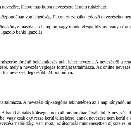
a nevezőre, illetve más kutya nevezésére át nem ruházható.
központjában van lehetőség. Faxon és e-mailen érkező nevezéseket ne
örzskönyv másolata, champion vagy munkavizsga bizonyítványa ( ame
t igazoló banki igazolás.
endszerbe történő bejelentkezés után lehet nevezni. A nevezésről a ren
désre, mely a nevezés végleges formáját tartalmazza. Az online nevezés
örli a nevezést, legkésőbb 24 óra múlva.
s tartalmazza. A nevezési díj kategória tekintetében az a nap irányadó, a
 A banki átutalás költségeit nem áll módunkban átvállalni. A nevezési díja
, vagy csak egy része kerül teljesítésre, annak nevezése nem kerül a ka
ezési határidőig van mód, az átsorolás mindenesetben díjköteles, aktuál