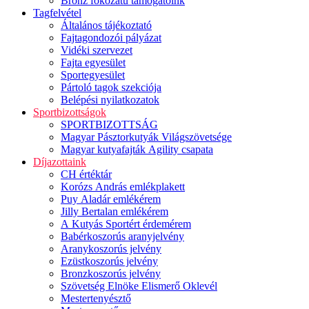
Bronz fokozatú támogatóink
Tagfelvétel
Általános tájékoztató
Fajtagondozói pályázat
Vidéki szervezet
Fajta egyesület
Sportegyesület
Pártoló tagok szekciója
Belépési nyilatkozatok
Sportbizottságok
SPORTBIZOTTSÁG
Magyar Pásztorkutyák Világszövetsége
Magyar kutyafajták Agility csapata
Díjazottaink
CH értéktár
Korózs András emlékplakett
Puy Aladár emlékérem
Jilly Bertalan emlékérem
A Kutyás Sportért érdemérem
Babérkoszorús aranyjelvény
Aranykoszorús jelvény
Ezüstkoszorús jelvény
Bronzkoszorús jelvény
Szövetség Elnöke Elismerő Oklevél
Mestertenyésztő