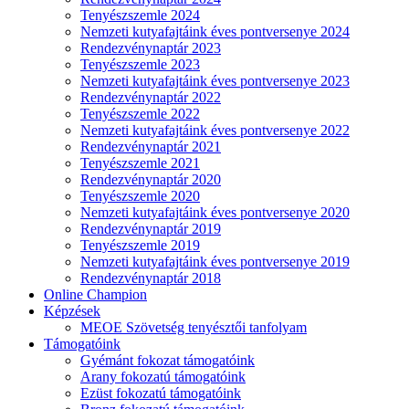
Tenyészszemle 2024
Nemzeti kutyafajtáink éves pontversenye 2024
Rendezvénynaptár 2023
Tenyészszemle 2023
Nemzeti kutyafajtáink éves pontversenye 2023
Rendezvénynaptár 2022
Tenyészszemle 2022
Nemzeti kutyafajtáink éves pontversenye 2022
Rendezvénynaptár 2021
Tenyészszemle 2021
Rendezvénynaptár 2020
Tenyészszemle 2020
Nemzeti kutyafajtáink éves pontversenye 2020
Rendezvénynaptár 2019
Tenyészszemle 2019
Nemzeti kutyafajtáink éves pontversenye 2019
Rendezvénynaptár 2018
Online Champion
Képzések
MEOE Szövetség tenyésztői tanfolyam
Támogatóink
Gyémánt fokozat támogatóink
Arany fokozatú támogatóink
Ezüst fokozatú támogatóink