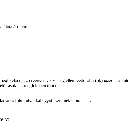
i átutalást nem.
elelően, az érvényes veszettség elleni védő oltás(ok) igazolása kötele
lőírásoknak megfelelően történik.
farkú és fülű kutyákkal együtt kerülnek elbírálásra.
06:39