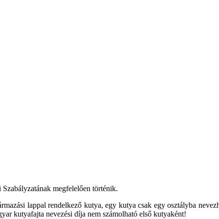
i Szabályzatának megfelelően történik.
származási lappal rendelkező kutya, egy kutya csak egy osztályba nev
magyar kutyafajta nevezési díja nem számolható első kutyaként!