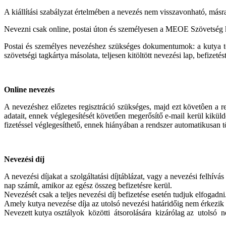
A kiállítási szabályzat értelmében a nevezés nem visszavonható, másr
Nevezni csak online, postai úton és személyesen a MEOE Szövetség 
Postai és személyes nevezéshez szükséges dokumentumok: a kutya t
szövetségi tagkártya másolata, teljesen kitöltött nevezési lap, befizetés
Online nevezés
A nevezéshez előzetes regisztráció szükséges, majd ezt követôen a r
adatait, ennek véglegesítését követően megerősítő e-mail kerül kikül
fizetéssel véglegesíthető, ennek hiányában a rendszer automatikusan t
Nevezési díj
A nevezési díjakat a szolgáltatási díjtáblázat, vagy a nevezési felhívá
nap számít, amikor az egész összeg befizetésre kerül.
Nevezését csak a teljes nevezési díj befizetése esetén tudjuk elfogadni.
Amely kutya nevezése díja az utolsó nevezési határidőig nem érkezik be
Nevezett kutya osztályok közötti átsorolására kizárólag az utolsó nev