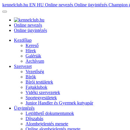
kennelclub.hu
EN
HU
Online nevezés
Online ügyintézés
Champion é
Online nevezés
Online ügyintézés
Kezdőlap
Kereső
Hírek
Galériák
Archívum
Szervezet
Vezetőség
Bírók
Bírói testületek
Fajtaklubok
Vidéki szervezetek
Sportegyesületek
Junior Handler és Gyermek kutyapár
Ügyintézés
Letölthető dokumentumok
Díjszabás
Alombejelentés menete
Online alombejelentés menete