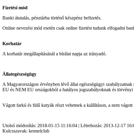
Fizetési mód
Banki átutalás, pénztárba történő készpénz befizetés.
Online nevezési mód esetén csak online fizetést tudunk elfogadni bank
Korhatár
A korhatár megállapításánál a bírálat napja az irányadó.
Állategészségügy
A Magyarországon érvényben lévő állat egészségügyi szabályzatnak megf
EU és NEM EU országokból a hatályos jogszabályoknak és törvényi e
Vágott farkú és fülű kutyák részt vehetnek a kiállításon, a nem vágott 
Utolsó módosítás: 2018-01-15 11:16:04 | Létrehozás: 2013-12-17 16:
Kulcsszavak: kennelclub