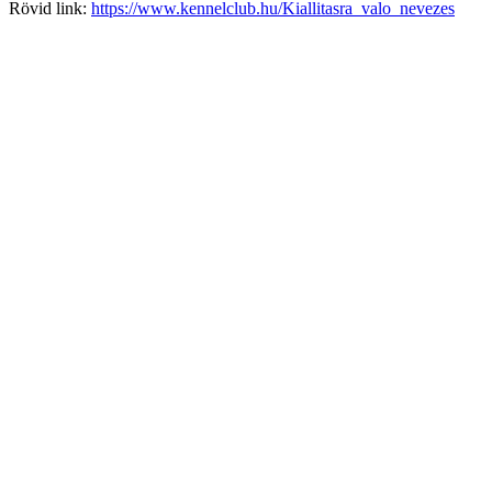
Rövid link:
https://www.kennelclub.hu/Kiallitasra_valo_nevezes