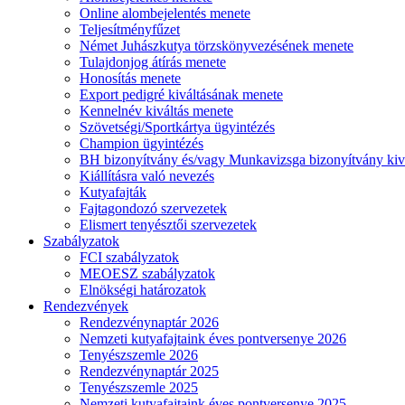
Online alombejelentés menete
Teljesítményfűzet
Német Juhászkutya törzskönyvezésének menete
Tulajdonjog átírás menete
Honosítás menete
Export pedigré kiváltásának menete
Kennelnév kiváltás menete
Szövetségi/Sportkártya ügyintézés
Champion ügyintézés
BH bizonyítvány és/vagy Munkavizsga bizonyítvány kiv
Kiállításra való nevezés
Kutyafajták
Fajtagondozó szervezetek
Elismert tenyésztői szervezetek
Szabályzatok
FCI szabályzatok
MEOESZ szabályzatok
Elnökségi határozatok
Rendezvények
Rendezvénynaptár 2026
Nemzeti kutyafajtaink éves pontversenye 2026
Tenyészszemle 2026
Rendezvénynaptár 2025
Tenyészszemle 2025
Nemzeti kutyafajtaink éves pontversenye 2025