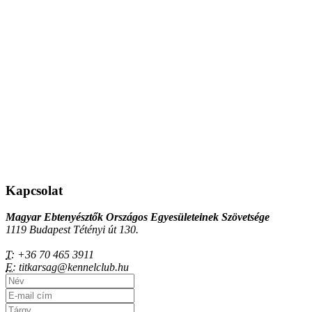
Kapcsolat
Magyar Ebtenyésztők Országos Egyesületeinek Szövetsége
1119 Budapest Tétényi út 130.
T:
+36 70 465 3911
E:
titkarsag@kennelclub.hu