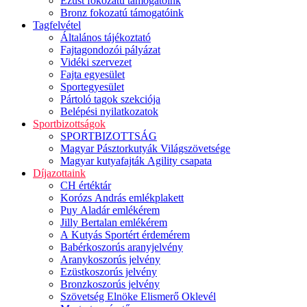
Ezüst fokozatú támogatóink
Bronz fokozatú támogatóink
Tagfelvétel
Általános tájékoztató
Fajtagondozói pályázat
Vidéki szervezet
Fajta egyesület
Sportegyesület
Pártoló tagok szekciója
Belépési nyilatkozatok
Sportbizottságok
SPORTBIZOTTSÁG
Magyar Pásztorkutyák Világszövetsége
Magyar kutyafajták Agility csapata
Díjazottaink
CH értéktár
Korózs András emlékplakett
Puy Aladár emlékérem
Jilly Bertalan emlékérem
A Kutyás Sportért érdemérem
Babérkoszorús aranyjelvény
Aranykoszorús jelvény
Ezüstkoszorús jelvény
Bronzkoszorús jelvény
Szövetség Elnöke Elismerő Oklevél