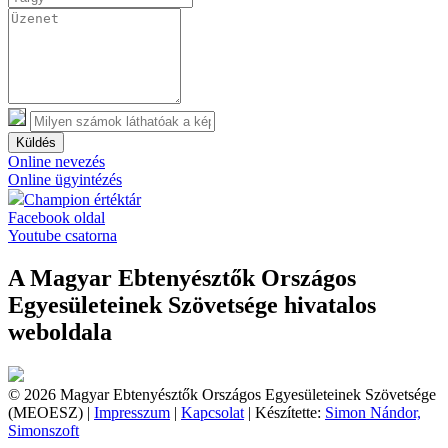
Küldés
Online nevezés
Online ügyintézés
Champion értéktár
Facebook oldal
Youtube csatorna
A Magyar Ebtenyésztők Országos
Egyesületeinek Szövetsége hivatalos
weboldala
© 2026 Magyar Ebtenyésztők Országos Egyesületeinek Szövetsége
(MEOESZ) |
Impresszum
|
Kapcsolat
| Készítette:
Simon Nándor,
Simonszoft