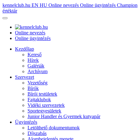
kennelclub.hu
EN
HU
Online nevezés
Online ügyintézés
Champion
értéktár
Online nevezés
Online ügyintézés
Kezdőlap
Kereső
Hírek
Galériák
Archívum
Szervezet
Vezetőség
Bírók
Bírói testületek
Fajtaklubok
Vidéki szervezetek
Sportegyesületek
Junior Handler és Gyermek kutyapár
Ügyintézés
Letölthető dokumentumok
Díjszabás
Alombejelentés menete