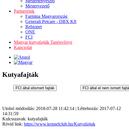
Mestertenyésztő
Mestervezető
Partnereink
Farmina Magyarország
Generali Petcare - DBX Kft
Rebiopet
ONE
FCI
Magyar kutyafajták Tanösvénye
Kapcsolat
Kutyafajták
Utolsó módosítás: 2018-07-28 11:42:14 | Létrehozás: 2017-07-12
14:31:59
Kulcsszavak: kutyafajták
Rövid link:
https://www.kennelclub.hu/Kutyafajtak