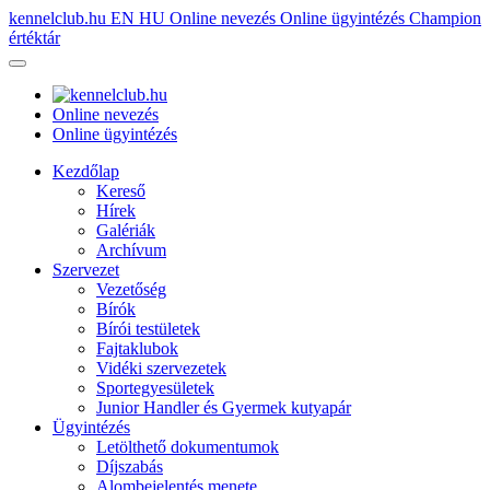
kennelclub.hu
EN
HU
Online nevezés
Online ügyintézés
Champion
értéktár
Online nevezés
Online ügyintézés
Kezdőlap
Kereső
Hírek
Galériák
Archívum
Szervezet
Vezetőség
Bírók
Bírói testületek
Fajtaklubok
Vidéki szervezetek
Sportegyesületek
Junior Handler és Gyermek kutyapár
Ügyintézés
Letölthető dokumentumok
Díjszabás
Alombejelentés menete