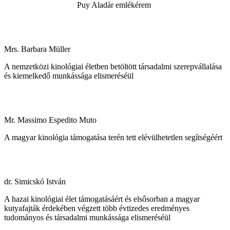
Puy Aladár emlékérem
Mrs. Barbara Müller
A nemzetközi kinológiai életben betöltött társadalmi szerepvállalása
és kiemelkedő munkássága elismeréséül
Mr. Massimo Espedito Muto
A magyar kinológia támogatása terén tett elévülhetetlen segítségéért
dr. Simicskó István
A hazai kinológiai élet támogatásáért és elsősorban a magyar
kutyafajták érdekében végzett több évtizedes eredményes
tudományos és társadalmi munkássága elismeréséül