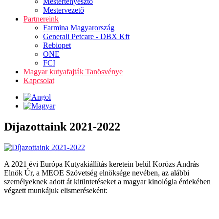
Mestertenyésztő
Mestervezető
Partnereink
Farmina Magyarország
Generali Petcare - DBX Kft
Rebiopet
ONE
FCI
Magyar kutyafajták Tanösvénye
Kapcsolat
Díjazottaink 2021-2022
A 2021 évi Európa Kutyakiállítás keretein belül Korózs András
Elnök Úr, a MEOE Szövetség elnöksége nevében, az alábbi
személyeknek adott át kitüntetéseket a magyar kinológia érdekében
végzett munkájuk elismeréseként: