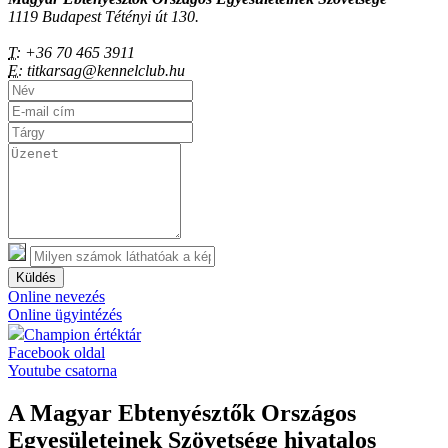
1119 Budapest Tétényi út 130.
T:
+36 70 465 3911
E:
titkarsag@kennelclub.hu
Küldés
Online nevezés
Online ügyintézés
Champion értéktár
Facebook oldal
Youtube csatorna
A Magyar Ebtenyésztők Országos
Egyesületeinek Szövetsége hivatalos