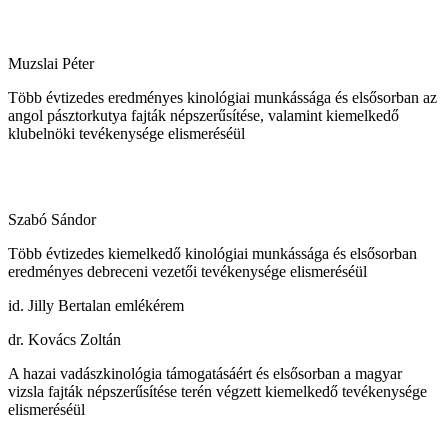
Muzslai Péter
Több évtizedes eredményes kinológiai munkássága és elsősorban az
angol pásztorkutya fajták népszerűsítése, valamint kiemelkedő
klubelnöki tevékenysége elismeréséül
Szabó Sándor
Több évtizedes kiemelkedő kinológiai munkássága és elsősorban
eredményes debreceni vezetői tevékenysége elismeréséül
id. Jilly Bertalan emlékérem
dr. Kovács Zoltán
A hazai vadászkinológia támogatásáért és elsősorban a magyar
vizsla fajták népszerűsítése terén végzett kiemelkedő tevékenysége
elismeréséül