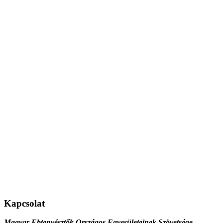
Kapcsolat
Magyar Ebtenyésztők Országos Egyesületeinek Szövetsége