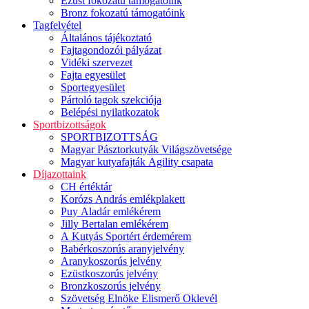
Ezüst fokozatú támogatóink
Bronz fokozatú támogatóink
Tagfelvétel
Általános tájékoztató
Fajtagondozói pályázat
Vidéki szervezet
Fajta egyesület
Sportegyesület
Pártoló tagok szekciója
Belépési nyilatkozatok
Sportbizottságok
SPORTBIZOTTSÁG
Magyar Pásztorkutyák Világszövetsége
Magyar kutyafajták Agility csapata
Díjazottaink
CH értéktár
Korózs András emlékplakett
Puy Aladár emlékérem
Jilly Bertalan emlékérem
A Kutyás Sportért érdemérem
Babérkoszorús aranyjelvény
Aranykoszorús jelvény
Ezüstkoszorús jelvény
Bronzkoszorús jelvény
Szövetség Elnöke Elismerő Oklevél