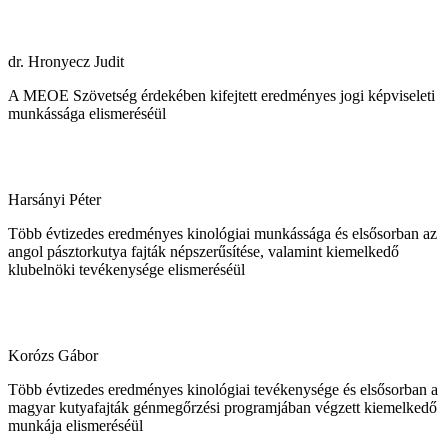
dr. Hronyecz Judit
A MEOE Szövetség érdekében kifejtett eredményes jogi képviseleti
munkássága elismeréséül
Harsányi Péter
Több évtizedes eredményes kinológiai munkássága és elsősorban az
angol pásztorkutya fajták népszerűsítése, valamint kiemelkedő
klubelnöki tevékenysége elismeréséül
Korózs Gábor
Több évtizedes eredményes kinológiai tevékenysége és elsősorban a
magyar kutyafajták génmegőrzési programjában végzett kiemelkedő
munkája elismeréséül