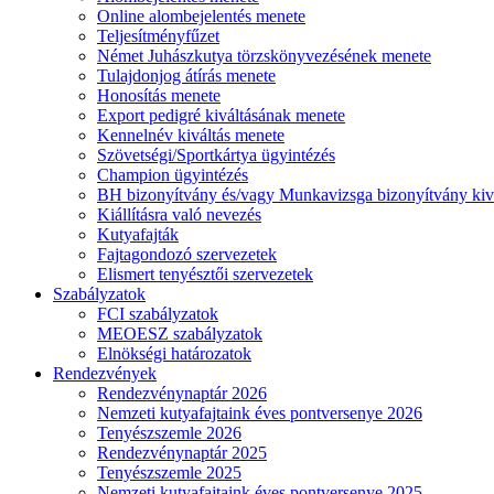
Online alombejelentés menete
Teljesítményfűzet
Német Juhászkutya törzskönyvezésének menete
Tulajdonjog átírás menete
Honosítás menete
Export pedigré kiváltásának menete
Kennelnév kiváltás menete
Szövetségi/Sportkártya ügyintézés
Champion ügyintézés
BH bizonyítvány és/vagy Munkavizsga bizonyítvány kiv
Kiállításra való nevezés
Kutyafajták
Fajtagondozó szervezetek
Elismert tenyésztői szervezetek
Szabályzatok
FCI szabályzatok
MEOESZ szabályzatok
Elnökségi határozatok
Rendezvények
Rendezvénynaptár 2026
Nemzeti kutyafajtaink éves pontversenye 2026
Tenyészszemle 2026
Rendezvénynaptár 2025
Tenyészszemle 2025
Nemzeti kutyafajtaink éves pontversenye 2025